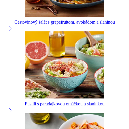
Cestovinový šalát s grapefruitom, avokádom a slaninou
Fusilli s paradajkovou omáčkou a slaninkou