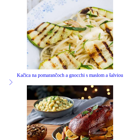
Kačica na pomarančoch a gnocchi s maslom a šalviou