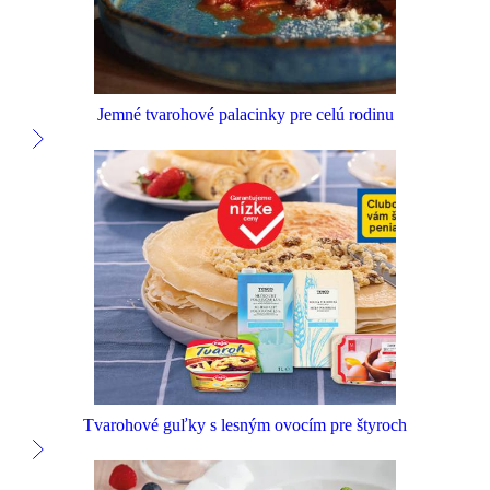
Jemné tvarohové palacinky pre celú rodinu
Tvarohové guľky s lesným ovocím pre štyroch