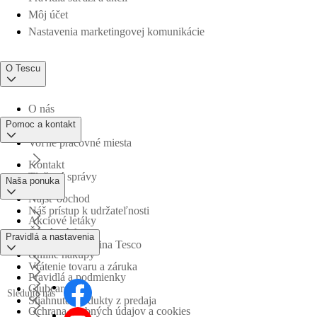
Môj účet
Nastavenia marketingovej komunikácie
O Tescu
O nás
Pomoc a kontakt
Voľné pracovné miesta
Kontakt
Tlačové správy
Naša ponuka
Nájsť obchod
Náš prístup k udržateľnosti
Akciové letáky
Časté otázky
Pravidlá a nastavenia
Obchodná skupina Tesco
Online nákupy
Vrátenie tovaru a záruka
Pravidlá a podmienky
Clubcard
Sledujte nás
Stiahnuté produkty z predaja
Ochrana osobných údajov a cookies