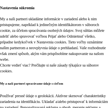
Nastavenia súkromia
My a naši partneri ukladáme informácie v zariadení alebo k nim
pristupujeme, napríklad k jedinečným identifikátorom v súboroch
cookie, za účelom spracúvania osobných údajov. Svoj súhlas môžete
udeliť alebo spravovať voľbou Prijať alebo Odmietnuť všetko,
prípadne kedykoľvek v
Nastavenia cookies
. Tieto voľby oznámime
našim partnerom a neovplyvnia údaje o prehliadaní. Vaše rozhodnutie
však zmení spôsob, akým vám prispôsobíme nakupovanie na našom
webe.
Chcete vedieť viac? Prečítajte si naše zásady týkajúce sa
súborov
cookies
.
My a naši partneri spracúvame údaje s cieľom
Používať presné údaje o geolokácii. Aktívne skenovať charakteristiky
zariadenia na identifikáciu. Ukladať a/alebo pristupovať k informáciám
na zariadení. Personalizovaná reklama a obsah, meranie reklamy a