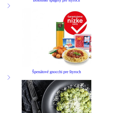
Bolonské špagety pre štyroch
Špenátové gnocchi pre štyroch