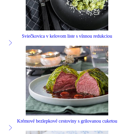
Sviečkovica v kelovom liste s vínnou redukciou
Krémové bezlepkové cestoviny s grilovanou cuketou