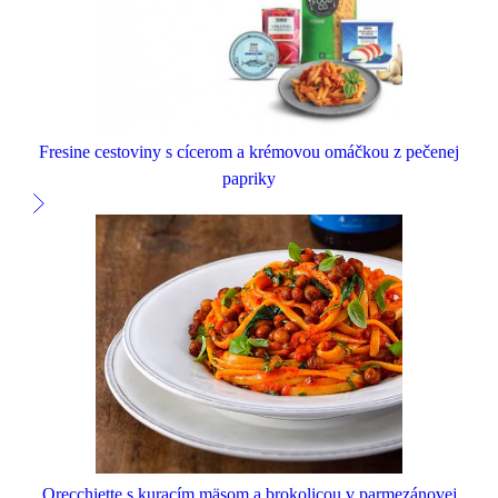
Fresine cestoviny s cícerom a krémovou omáčkou z pečenej
papriky
Orecchiette s kuracím mäsom a brokolicou v parmezánovej