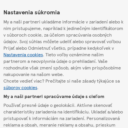
Nastavenia súkromia
My a naši partneri ukladáme informácie v zariadení alebo k
nim pristupujeme, napríklad k jedinečným identifikátorom
v súboroch cookie, za účelom spracúvania osobných
údajov. Svoj súhlas môžete udeliť alebo spravovať voľbou
Prijať alebo Odmietnuť všetko, prípadne kedykoľvek v
Nastavenia cookies
. Tieto voľby oznámime našim
partnerom a neovplyvnia údaje o prehliadaní. Vaše
rozhodnutie však zmení spôsob, akým vám prispôsobíme
nakupovanie na našom webe.
Chcete vedieť viac? Prečítajte si naše zásady týkajúce sa
súborov cookies
.
My a naši partneri spracúvame údaje s cieľom
Používať presné údaje o geolokácii. Aktívne skenovať
charakteristiky zariadenia na identifikáciu. Ukladať a/alebo
pristupovať k informáciám na zariadení. Personalizovaná
reklama a obsah, meranie reklamy a obsahu, prieskum