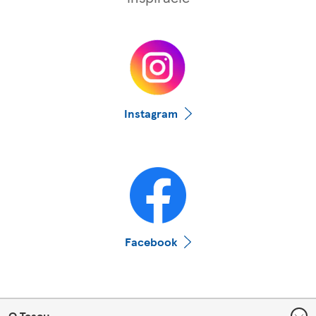
Instagram
Facebook
Footer
O Tescu