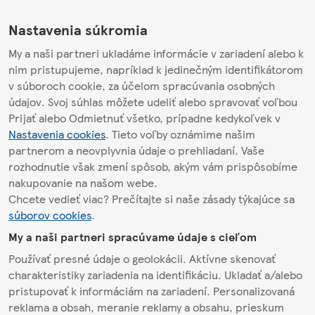
Nastavenia súkromia
My a naši partneri ukladáme informácie v zariadení alebo k
nim pristupujeme, napríklad k jedinečným identifikátorom
v súboroch cookie, za účelom spracúvania osobných
údajov. Svoj súhlas môžete udeliť alebo spravovať voľbou
Prijať alebo Odmietnuť všetko, prípadne kedykoľvek v
Nastavenia cookies
. Tieto voľby oznámime našim
partnerom a neovplyvnia údaje o prehliadaní. Vaše
rozhodnutie však zmení spôsob, akým vám prispôsobíme
nakupovanie na našom webe.
Chcete vedieť viac? Prečítajte si naše zásady týkajúce sa
súborov cookies
.
My a naši partneri spracúvame údaje s cieľom
Používať presné údaje o geolokácii. Aktívne skenovať
charakteristiky zariadenia na identifikáciu. Ukladať a/alebo
pristupovať k informáciám na zariadení. Personalizovaná
reklama a obsah, meranie reklamy a obsahu, prieskum