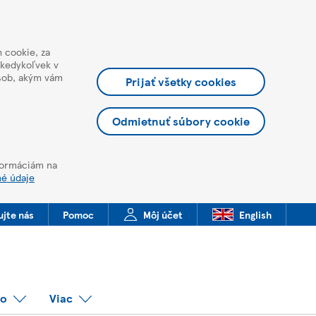
 cookie, za
 kedykoľvek v
ôsob, akým vám
Prijať všetky cookies
Odmietnuť súbory cookie
nformáciám na
né údaje
ujte nás
Pomoc
Môj účet
English
co
Viac