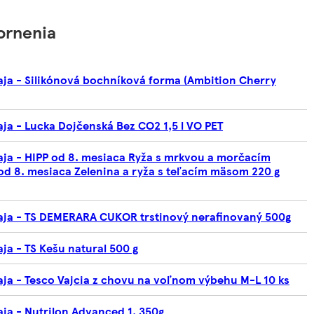
ornenia
aja - Silikónová bochníková forma (Ambition Cherry
ja - Lucka Dojčenská Bez CO2 1,5 l VO PET
aja - HIPP od 8. mesiaca Ryža s mrkvou a morčacím
od 8. mesiaca Zelenina a ryža s teľacím mäsom 220 g
daja - TS DEMERARA CUKOR trstinový nerafinovaný 500g
ja - TS Kešu natural 500 g
aja - Tesco Vajcia z chovu na voľnom výbehu M-L 10 ks
aja - Nutrilon Advanced 1, 350g