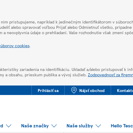
k nim pristupujeme, napríklad k jedinečným identifikátorom v súboroch
deliť alebo spravovať voľbou Prijať alebo Odmietnuť všetko, prípadne
m a neovplyvnia údaje o prehliadaní. Vaše rozhodnutie však zmení sp
súborov cookies
.
kteristiky zariadenia na identifikáciu. Ukladať a/alebo pristupovať k i
my a obsahu, prieskum publika a vývoj služieb.
Zodpovednosť za firem
Prihlásiť sa
Nájsť obchod
Kontakt
rd
Naše značky
Naše služby
Hello Tes