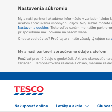
HelpPage
Nastavenia súkromia
My a naši partneri ukladáme informácie v zariadení alebo 
účelom spracúvania osobných údajov. Svoj súhlas môžete u
Nastavenia cookies
. Tieto voľby oznámime našim partnero
prispôsobíme nakupovanie na našom webe.
Chcete vedieť viac? Prečítajte si naše zásady týkajúce sa
My a naši partneri spracúvame údaje s cieľom
Používať presné údaje o geolokácii. Aktívne skenovať chara
zariadení. Personalizovaná reklama a obsah, meranie rekla
Nakupovať online
Letáky a akcie
Clubca