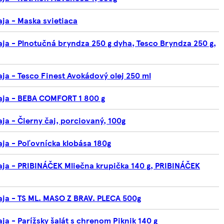
ja - Maska svietiaca
aja - Plnotučná bryndza 250 g dyha, Tesco Bryndza 250 g,
ja - Tesco Finest Avokádový olej 250 ml
aja - BEBA COMFORT 1 800 g
ja - Čierny čaj, porciovaný, 100g
a - Poľovnícka klobása 180g
aja - PRIBINÁČEK Mliečna krupička 140 g, PRIBINÁČEK
aja - TS ML. MASO Z BRAV. PLECA 500g
ja - Parížsky šalát s chrenom Piknik 140 g