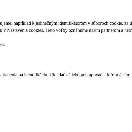
upujeme, napríklad k jedinečným identifikátorom v súboroch cookie, za
ek v
Nastavenia cookies
. Tieto voľby oznámime našim partnerom a neov
ies
.
zariadenia na identifikáciu. Ukladať a/alebo pristupovať k informáciám