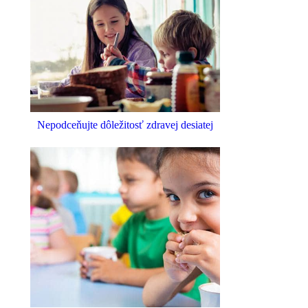
Nepodceňujte dôležitosť zdravej desiatej