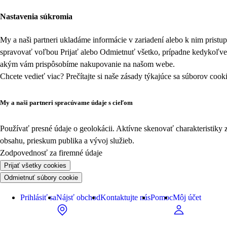
Nastavenia súkromia
My a naši partneri ukladáme informácie v zariadení alebo k nim prist
spravovať voľbou Prijať alebo Odmietnuť všetko, prípadne kedykoľv
akým vám prispôsobíme nakupovanie na našom webe.
Chcete vedieť viac? Prečítajte si naše zásady týkajúce sa
súborov cook
My a naši partneri spracúvame údaje s cieľom
Používať presné údaje o geolokácii. Aktívne skenovať charakteristiky 
obsahu, prieskum publika a vývoj služieb.
Zodpovednosť za firemné údaje
Prijať všetky cookies
Odmietnuť súbory cookie
Prihlásiť sa
Nájsť obchod
Kontaktujte nás
Pomoc
Môj účet