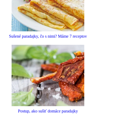
Sušené paradajky, čo s nimi? Máme 7 receptov
Postup, ako sušiť domáce paradajky