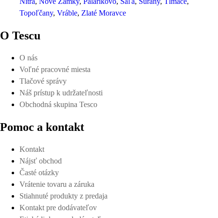
Nitra
Nové Zámky
Palárikovo
Šaľa
Šurany
Tlmače
Topoľčany
Vráble
Zlaté Moravce
O Tescu
O nás
Voľné pracovné miesta
Tlačové správy
Náš prístup k udržateľnosti
Obchodná skupina Tesco
Pomoc a kontakt
Kontakt
Nájsť obchod
Časté otázky
Vrátenie tovaru a záruka
Stiahnuté produkty z predaja
Kontakt pre dodávateľov