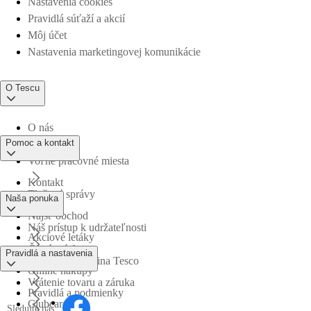
Nastavenia cookies
Pravidlá súťaží a akcií
Môj účet
Nastavenia marketingovej komunikácie
O Tescu
O nás
Pomoc a kontakt
Voľné pracovné miesta
Kontakt
Tlačové správy
Naša ponuka
Nájsť obchod
Náš prístup k udržateľnosti
Akciové letáky
Časté otázky
Pravidlá a nastavenia
Obchodná skupina Tesco
Online nákupy
Vrátenie tovaru a záruka
Pravidlá a podmienky
Clubcard
Sledujte nás