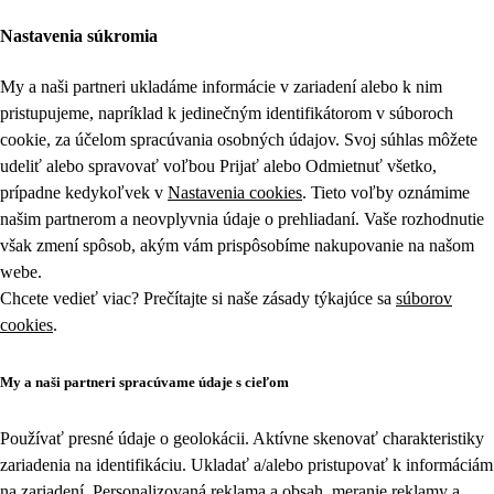
Nastavenia súkromia
My a naši partneri ukladáme informácie v zariadení alebo k nim
pristupujeme, napríklad k jedinečným identifikátorom v súboroch
cookie, za účelom spracúvania osobných údajov. Svoj súhlas môžete
udeliť alebo spravovať voľbou Prijať alebo Odmietnuť všetko,
prípadne kedykoľvek v
Nastavenia cookies
. Tieto voľby oznámime
našim partnerom a neovplyvnia údaje o prehliadaní. Vaše rozhodnutie
však zmení spôsob, akým vám prispôsobíme nakupovanie na našom
webe.
Chcete vedieť viac? Prečítajte si naše zásady týkajúce sa
súborov
cookies
.
My a naši partneri spracúvame údaje s cieľom
Používať presné údaje o geolokácii. Aktívne skenovať charakteristiky
zariadenia na identifikáciu. Ukladať a/alebo pristupovať k informáciám
na zariadení. Personalizovaná reklama a obsah, meranie reklamy a