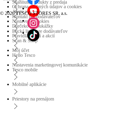
Stiahnuté produkty z predaja
Ochrana osobných údajov a cookies
Akcie a súťaže
©
2026 TESCO STORES SR, a.s.
Kontakt pre dodávateľov
Nastavenia cookies
Darčekové poukážky
Etická linka pre dodávateľov
Pravidlá súťaží a akcií
Scan & Shop
Môj účet
Hello Tesco
Nastavenia marketingovej komunikácie
Tesco mobile
Mobilné aplikácie
Priestory na prenájom