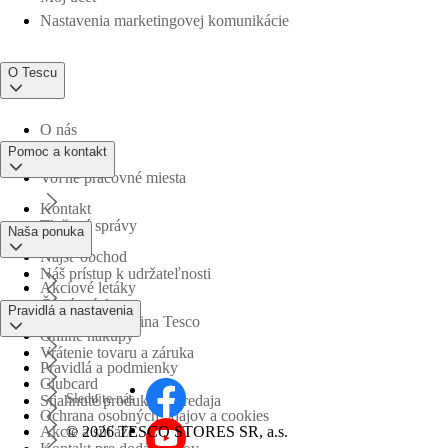
Nastavenia marketingovej komunikácie
O Tescu
O nás
Pomoc a kontakt
Voľné pracovné miesta
Kontakt
Tlačové správy
Naša ponuka
Nájsť obchod
Náš prístup k udržateľnosti
Akciové letáky
Časté otázky
Pravidlá a nastavenia
Obchodná skupina Tesco
Online nákupy
Vrátenie tovaru a záruka
Pravidlá a podmienky
Clubcard
Sledujte nás
Stiahnuté produkty z predaja
Ochrana osobných údajov a cookies
©
2026 TESCO STORES SR, a.s.
Akcie a súťaže