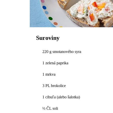
Suroviny
220 g smotanového syra
1 zelená paprika
1 mrkva
3 PL brokolice
1 cibuľa (alebo šalotka)
½ ČL soli