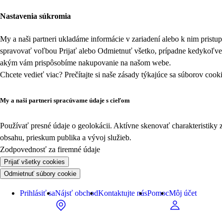
Nastavenia súkromia
My a naši partneri ukladáme informácie v zariadení alebo k nim prist
spravovať voľbou Prijať alebo Odmietnuť všetko, prípadne kedykoľv
akým vám prispôsobíme nakupovanie na našom webe.
Chcete vedieť viac? Prečítajte si naše zásady týkajúce sa
súborov cook
My a naši partneri spracúvame údaje s cieľom
Používať presné údaje o geolokácii. Aktívne skenovať charakteristiky 
obsahu, prieskum publika a vývoj služieb.
Zodpovednosť za firemné údaje
Prijať všetky cookies
Odmietnuť súbory cookie
Prihlásiť sa
Nájsť obchod
Kontaktujte nás
Pomoc
Môj účet