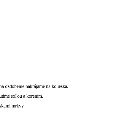
a ozdobenie nakrájame na kolieska.
utíme soľou a korením.
eskami mrkvy.