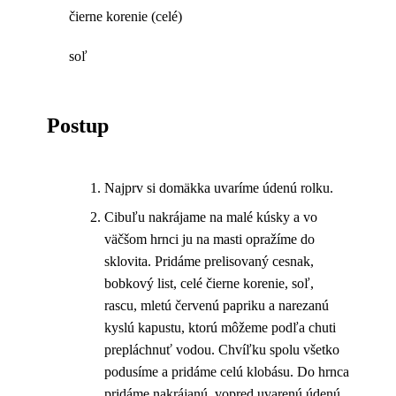
čierne korenie (celé)
soľ
Postup
Najprv si domäkka uvaríme údenú rolku.
Cibuľu nakrájame na malé kúsky a vo
väčšom hrnci ju na masti opražíme do
sklovita. Pridáme prelisovaný cesnak,
bobkový list, celé čierne korenie, soľ,
rascu, mletú červenú papriku a narezanú
kyslú kapustu, ktorú môžeme podľa chuti
prepláchnuť vodou. Chvíľku spolu všetko
podusíme a pridáme celú klobásu. Do hrnca
pridáme nakrájanú, vopred uvarenú údenú