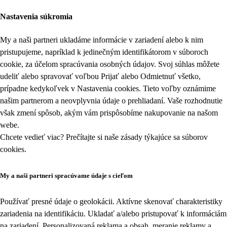
Nastavenia súkromia
My a naši partneri ukladáme informácie v zariadení alebo k nim
pristupujeme, napríklad k jedinečným identifikátorom v súboroch
cookie, za účelom spracúvania osobných údajov. Svoj súhlas môžete
udeliť alebo spravovať voľbou Prijať alebo Odmietnuť všetko,
prípadne kedykoľvek v
Nastavenia cookies
. Tieto voľby oznámime
našim partnerom a neovplyvnia údaje o prehliadaní. Vaše rozhodnutie
však zmení spôsob, akým vám prispôsobíme nakupovanie na našom
webe.
Chcete vedieť viac? Prečítajte si naše zásady týkajúce sa
súborov
cookies
.
My a naši partneri spracúvame údaje s cieľom
Používať presné údaje o geolokácii. Aktívne skenovať charakteristiky
zariadenia na identifikáciu. Ukladať a/alebo pristupovať k informáciám
na zariadení. Personalizovaná reklama a obsah, meranie reklamy a