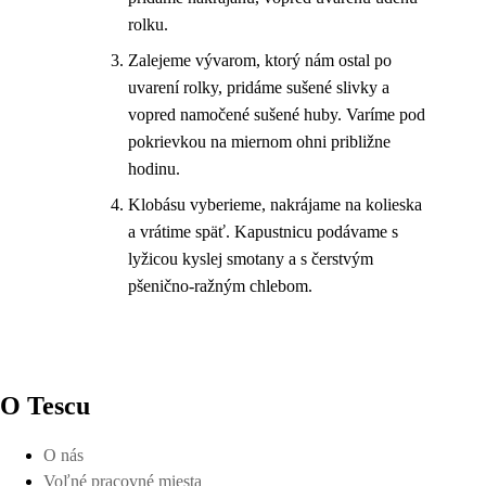
rolku.
Zalejeme vývarom, ktorý nám ostal po
uvarení rolky, pridáme sušené slivky a
vopred namočené sušené huby. Varíme pod
pokrievkou na miernom ohni približne
hodinu.
Klobásu vyberieme, nakrájame na kolieska
a vrátime späť. Kapustnicu podávame s
lyžicou kyslej smotany a s čerstvým
pšenično-ražným chlebom.
O Tescu
O nás
Voľné pracovné miesta