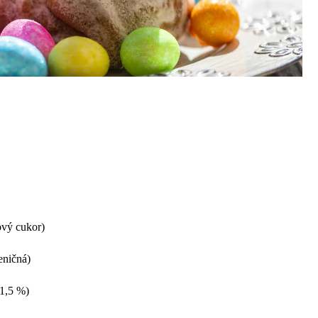
ový cukor)
eničná)
1,5 %)