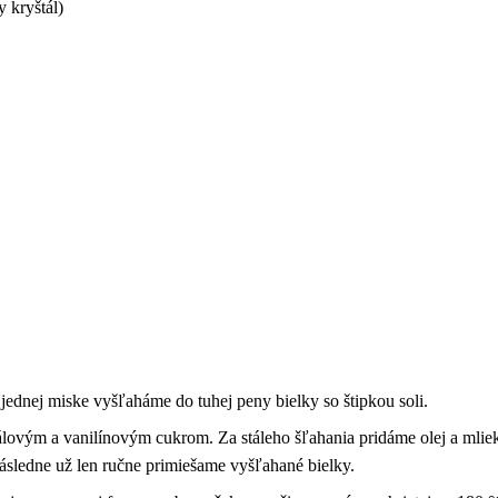
 kryštál)
jednej miske vyšľaháme do tuhej peny bielky so štipkou soli.
álovým a vanilínovým cukrom. Za stáleho šľahania pridáme olej a mli
ásledne už len ručne primiešame vyšľahané bielky.