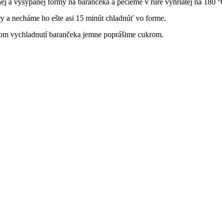
j a vysypanej formy na barančeka a pečieme v rúre vyhriatej na 180 °
y a necháme ho ešte asi 15 minút chladnúť vo forme.
nom vychladnutí barančeka jemne poprášime cukrom.