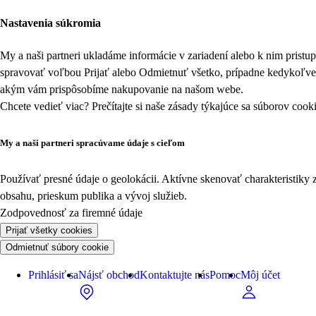
Nastavenia súkromia
My a naši partneri ukladáme informácie v zariadení alebo k nim prist
spravovať voľbou Prijať alebo Odmietnuť všetko, prípadne kedykoľv
akým vám prispôsobíme nakupovanie na našom webe.
Chcete vedieť viac? Prečítajte si naše zásady týkajúce sa
súborov cook
My a naši partneri spracúvame údaje s cieľom
Používať presné údaje o geolokácii. Aktívne skenovať charakteristiky 
obsahu, prieskum publika a vývoj služieb.
Zodpovednosť za firemné údaje
Prijať všetky cookies
Odmietnuť súbory cookie
Prihlásiť sa
Nájsť obchod
Kontaktujte nás
Pomoc
Môj účet