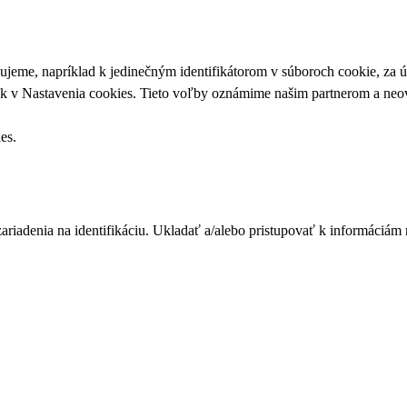
upujeme, napríklad k jedinečným identifikátorom v súboroch cookie, za
ek v
Nastavenia cookies
. Tieto voľby oznámime našim partnerom a neov
ies
.
zariadenia na identifikáciu. Ukladať a/alebo pristupovať k informáciám