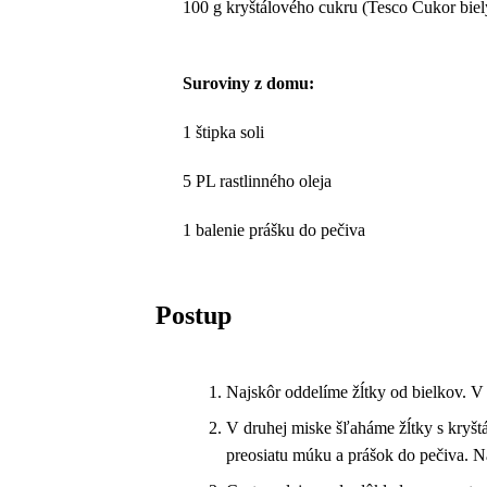
100 g kryštálového cukru (Tesco Cukor biely
Suroviny z domu:
1 štipka soli
5 PL rastlinného oleja
1 balenie prášku do pečiva
Postup
Najskôr oddelíme žĺtky od bielkov. V 
V druhej miske šľaháme žĺtky s kryšt
preosiatu múku a prášok do pečiva. N