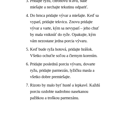
Pridajte ryžu, citrónovú šťavu, stále
miešajte a nechajte tekutinu odpariť.
Do hrnca pridajte vývar a miešajte. Keď sa
vyparí, pridajte tekvicu. Znovu pridajte
vývar a varte, kým sa nevyparí – jeho chuť
by mala vniknúť do ryže. Opakujte, kým
vám nezostane jedna porcia vývaru.
Keď bude ryža hotová, pridajte hrášok.
Všetko ochuťte soľou a čiernym korením.
Pridajte poslednú porciu vývaru, dovarte
ryžu, pridajte parmezán, lyžičku masla a
všetko dobre premiešajte.
Rizoto by malo byť husté a lepkavé. Každú
porciu ozdobte nadrobno nasekanou
pažítkou a troškou parmezánu.