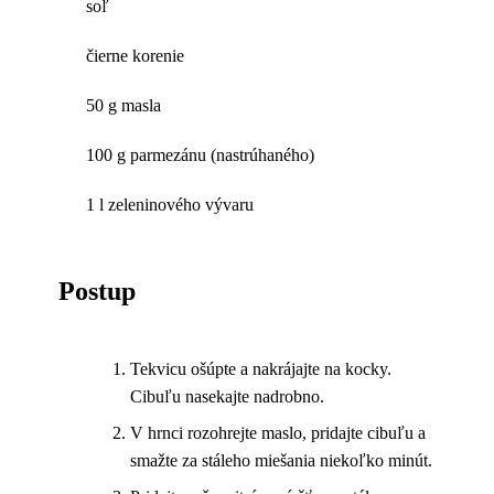
soľ
čierne korenie
50 g masla
100 g parmezánu (nastrúhaného)
1 l zeleninového vývaru
Postup
Tekvicu ošúpte a nakrájajte na kocky.
Cibuľu nasekajte nadrobno.
V hrnci rozohrejte maslo, pridajte cibuľu a
smažte za stáleho miešania niekoľko minút.