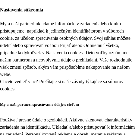
Nastavenia súkromia
My a naši partneri ukladáme informácie v zariadení alebo k nim
pristupujeme, napríklad k jedinečným identifikátorom v súboroch
cookie, za účelom spracúvania osobných údajov. Svoj súhlas môžete
udeliť alebo spravovať voľbou Prijať alebo Odmietnuť všetko,
prípadne kedykoľvek v
Nastavenia cookies
. Tieto voľby oznámime
našim partnerom a neovplyvnia údaje o prehliadaní. Vaše rozhodnutie
však zmení spôsob, akým vám prispôsobíme nakupovanie na našom
webe.
Chcete vedieť viac? Prečítajte si naše zásady týkajúce sa
súborov
cookies
.
My a naši partneri spracúvame údaje s cieľom
Používať presné údaje o geolokácii. Aktívne skenovať charakteristiky
zariadenia na identifikáciu. Ukladať a/alebo pristupovať k informáciám
na zariadení. Personalizovaná reklama a obsah, meranie reklamy a