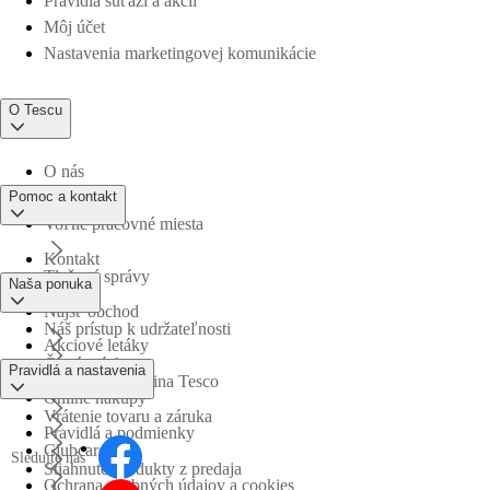
Pravidlá súťaží a akcií
Môj účet
Nastavenia marketingovej komunikácie
O Tescu
O nás
Pomoc a kontakt
Voľné pracovné miesta
Kontakt
Tlačové správy
Naša ponuka
Nájsť obchod
Náš prístup k udržateľnosti
Akciové letáky
Časté otázky
Pravidlá a nastavenia
Obchodná skupina Tesco
Online nákupy
Vrátenie tovaru a záruka
Pravidlá a podmienky
Clubcard
Sledujte nás
Stiahnuté produkty z predaja
Ochrana osobných údajov a cookies