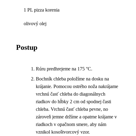
1 PL pizza korenia
olivový olej
Postup
Rúru predhrejeme na 175 °C.
Bochník chleba položíme na dosku na
krájanie. Pomocou ostrého noža nakrájame
vrchnú časť chleba do diagonálnych
riadkov do hĺbky 2 cm od spodnej časti
chleba. Vrchnú časť chleba pevne, no
zároveň jemne držíme a opatrne krájame v
riadkoch v opačnom smere, aby nám
vznikol kosoštvorcový vzor.