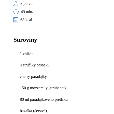
8 porcií
45 min.
68 kcal
Suroviny
1 chlieb
4 strúčiky cesnaku
cherry paradajky
150 g mozzarelly (strúhanej)
80 ml paradajkového pretlaku
bazalka (čerstvá)