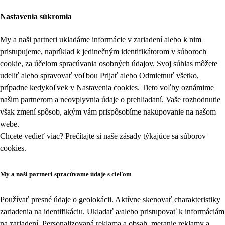
Nastavenia súkromia
My a naši partneri ukladáme informácie v zariadení alebo k nim
pristupujeme, napríklad k jedinečným identifikátorom v súboroch
cookie, za účelom spracúvania osobných údajov. Svoj súhlas môžete
udeliť alebo spravovať voľbou Prijať alebo Odmietnuť všetko,
prípadne kedykoľvek v
Nastavenia cookies
. Tieto voľby oznámime
našim partnerom a neovplyvnia údaje o prehliadaní. Vaše rozhodnutie
však zmení spôsob, akým vám prispôsobíme nakupovanie na našom
webe.
Chcete vedieť viac? Prečítajte si naše zásady týkajúce sa
súborov
cookies
.
My a naši partneri spracúvame údaje s cieľom
Používať presné údaje o geolokácii. Aktívne skenovať charakteristiky
zariadenia na identifikáciu. Ukladať a/alebo pristupovať k informáciám
na zariadení. Personalizovaná reklama a obsah, meranie reklamy a