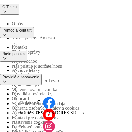
O Tescu
O nás
Pomoc a kontakt
Voľné pracovné miesta
Kontakt
Tlačové správy
Naša ponuka
Nájsť obchod
Náš prístup k udržateľnosti
Akciové letáky
Časté otázky
Pravidlá a nastavenia
Obchodná skupina Tesco
Online nákupy
Vrátenie tovaru a záruka
Pravidlá a podmienky
Clubcard
Sledujte nás
Stiahnuté produkty z predaja
Ochrana osobných údajov a cookies
©
2026 TESCO STORES SR, a.s.
Akcie a súťaže
Kontakt pre dodávateľov
Nastavenia cookies
Darčekové poukážky
Etická linka pre dodávateľov