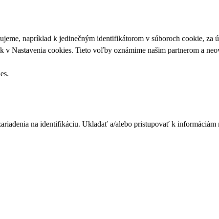
upujeme, napríklad k jedinečným identifikátorom v súboroch cookie, za
ek v
Nastavenia cookies
. Tieto voľby oznámime našim partnerom a neov
ies
.
zariadenia na identifikáciu. Ukladať a/alebo pristupovať k informáciám