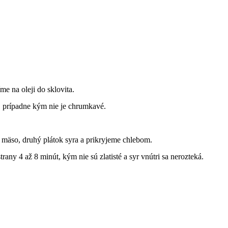
e na oleji do sklovita.
, prípadne kým nie je chrumkavé.
 mäso, druhý plátok syra a prikryjeme chlebom.
any 4 až 8 minút, kým nie sú zlatisté a syr vnútri sa nerozteká.