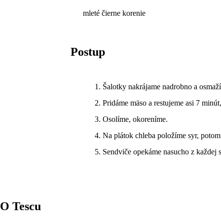
mleté čierne korenie
Postup
Šalotky nakrájame nadrobno a osmažím
Pridáme mäso a restujeme asi 7 minút
Osolíme, okoreníme.
Na plátok chleba položíme syr, potom
Sendviče opekáme nasucho z každej str
O Tescu