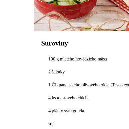
Suroviny
100 g mletého hovädzieho mäsa
2 šalotky
1 ČL panenského olivového oleja (Tesco ex
4 ks toastového chleba
4 plátky syra gouda
soľ