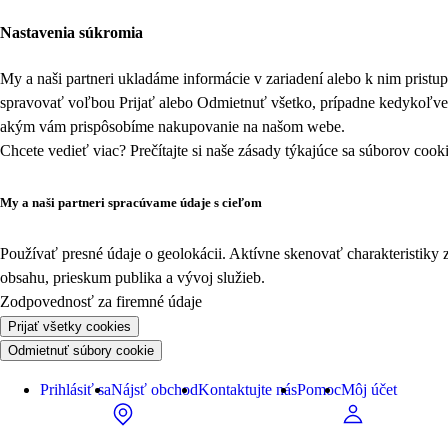
Nastavenia súkromia
My a naši partneri ukladáme informácie v zariadení alebo k nim prist
spravovať voľbou Prijať alebo Odmietnuť všetko, prípadne kedykoľv
akým vám prispôsobíme nakupovanie na našom webe.
Chcete vedieť viac? Prečítajte si naše zásady týkajúce sa
súborov cook
My a naši partneri spracúvame údaje s cieľom
Používať presné údaje o geolokácii. Aktívne skenovať charakteristiky 
obsahu, prieskum publika a vývoj služieb.
Zodpovednosť za firemné údaje
Prijať všetky cookies
Odmietnuť súbory cookie
Prihlásiť sa
Nájsť obchod
Kontaktujte nás
Pomoc
Môj účet