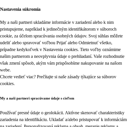
Nastavenia súkromia
My a naši partneri ukladáme informácie v zariadení alebo k nim
pristupujeme, napríklad k jedinečným identifikátorom v súboroch
cookie, za účelom spracúvania osobných údajov. Svoj súhlas môžete
udeliť alebo spravovať voľbou Prijať alebo Odmietnuť všetko,
prípadne kedykoľvek v
Nastavenia cookies
. Tieto voľby oznámime
našim partnerom a neovplyvnia údaje o prehliadaní. Vaše rozhodnutie
však zmení spôsob, akým vám prispôsobíme nakupovanie na našom
webe.
Chcete vedieť viac? Prečítajte si naše zásady týkajúce sa
súborov
cookies
.
My a naši partneri spracúvame údaje s cieľom
Používať presné údaje o geolokácii. Aktívne skenovať charakteristiky
zariadenia na identifikáciu. Ukladať a/alebo pristupovať k informáciám
na zariadení. Personalizovaná reklama a obsah, meranie reklamy a