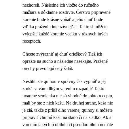
nezhoreli. Následne ich vložte do ručného
mažiara a dôkladne rozdrvte. Čerstvo pripravené
korenie bude krásne voňať a jeho chuť bude
vďaka praženiu intenzívnejšia. Takto si môžete
vylepšiť každé korenie vcelku v rôznych iných
receptoch.
Chcete zvýrazniť aj chuť orieškov? Tiež ich
opražte na sucho a následne nasekajte. Pražené
orechy prevoňajú celý šalát.
Nestihli ste quinou v správny čas vypnúť a jej
zrnká sa vám dlhým varením rozpadli? Takto
uvarené semienka nie sú vhodné do tohto receptu,
mali by ste z nich kašu. Na druhej strane, kaša nie
je zlá, takže z príliš dlho varenej quinoy si môžete
pripraviť chutnú kašu na slano či na sladko. Ak s
varením takýchto obilnín či pseudoobilnín nemáte