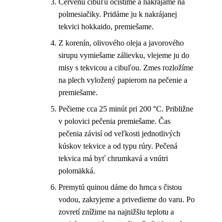
Červenú cibuľu očistíme a nakrájame na
polmesiačiky. Pridáme ju k nakrájanej
tekvici hokkaido, premiešame.
Z korenín, olivového oleja a javorového
sirupu vymiešame zálievku, vlejeme ju do
misy s tekvicou a cibuľou. Zmes rozložíme
na plech vyložený papierom na pečenie a
premiešame.
Pečieme cca 25 minút pri 200 °C. Približne
v polovici pečenia premiešame. Čas
pečenia závisí od veľkosti jednotlivých
kúskov tekvice a od typu rúry. Pečená
tekvica má byť chrumkavá a vnútri
polomäkká.
Premytú quinou dáme do hrnca s čistou
vodou, zakryjeme a privedieme do varu. Po
zovretí znížime na najnižšiu teplotu a