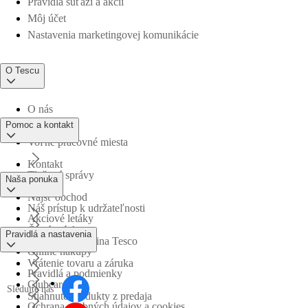
Pravidlá súťaží a akcií
Môj účet
Nastavenia marketingovej komunikácie
O Tescu
O nás
Pomoc a kontakt
Voľné pracovné miesta
Kontakt
Tlačové správy
Naša ponuka
Nájsť obchod
Náš prístup k udržateľnosti
Akciové letáky
Časté otázky
Pravidlá a nastavenia
Obchodná skupina Tesco
Online nákupy
Vrátenie tovaru a záruka
Pravidlá a podmienky
Clubcard
Sledujte nás
Stiahnuté produkty z predaja
Ochrana osobných údajov a cookies