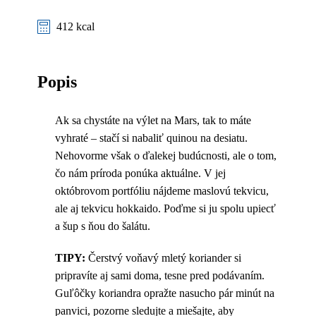
412 kcal
Popis
Ak sa chystáte na výlet na Mars, tak to máte
vyhraté – stačí si nabaliť quinou na desiatu.
Nehovorme však o ďalekej budúcnosti, ale o tom,
čo nám príroda ponúka aktuálne. V jej
októbrovom portfóliu nájdeme maslovú tekvicu,
ale aj tekvicu hokkaido. Poďme si ju spolu upiecť
a šup s ňou do šalátu.
TIPY:
Čerstvý voňavý mletý koriander si
pripravíte aj sami doma, tesne pred podávaním.
Guľôčky koriandra opražte nasucho pár minút na
panvici, pozorne sledujte a miešajte, aby