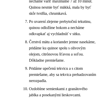
necháme variť maximálne 7 až 10 minút.
Quinoa nesmie byť mäkká, mala by byť
skôr tvrdšia, chrumkavá.
Po uvarení zlejeme prebytočnú tekutinu,
quinou odložíme bokom a necháme
odkvapkať aj vychladnúť v sitku.
Čerstvú mätu a koriander jemne nasekáme,
pridáme ku quinoe spolu s olivovým
olejom, citrónovou šťavou a soľou.
Dôkladne premiešame.
Pridáme upečenú tekvicu a s citom
premiešame, aby sa tekvica prehadzovaním
nerozpadla.
Ozdobíme semienkami z granátového
jablka a posekanými lieskovcami.