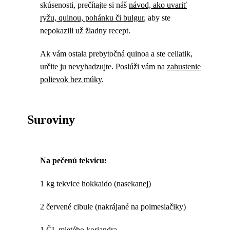
skúsenosti, prečítajte si náš
návod, ako uvariť
ryžu, quinou, pohánku či bulgur
, aby ste
nepokazili už žiadny recept.
Ak vám ostala prebytočná quinoa a ste celiatik,
určite ju nevyhadzujte. Poslúži vám na
zahustenie
polievok bez múky
.
Suroviny
Na pečenú tekvicu:
1 kg tekvice hokkaido (nasekanej)
2 červené cibule (nakrájané na polmesiačiky)
1 ČL mletého koriandra