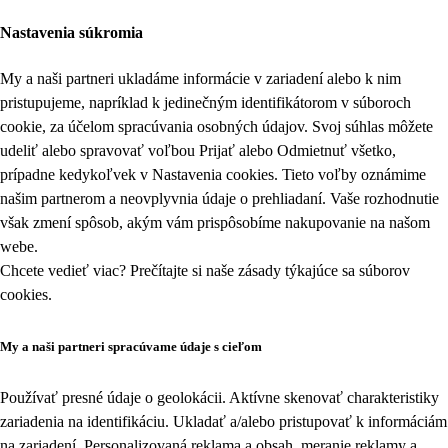
Nastavenia súkromia
My a naši partneri ukladáme informácie v zariadení alebo k nim
pristupujeme, napríklad k jedinečným identifikátorom v súboroch
cookie, za účelom spracúvania osobných údajov. Svoj súhlas môžete
udeliť alebo spravovať voľbou Prijať alebo Odmietnuť všetko,
prípadne kedykoľvek v
Nastavenia cookies
. Tieto voľby oznámime
našim partnerom a neovplyvnia údaje o prehliadaní. Vaše rozhodnutie
však zmení spôsob, akým vám prispôsobíme nakupovanie na našom
webe.
Chcete vedieť viac? Prečítajte si naše zásady týkajúce sa
súborov
cookies
.
My a naši partneri spracúvame údaje s cieľom
Používať presné údaje o geolokácii. Aktívne skenovať charakteristiky
zariadenia na identifikáciu. Ukladať a/alebo pristupovať k informáciám
na zariadení. Personalizovaná reklama a obsah, meranie reklamy a