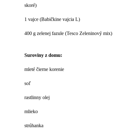
skoré)
1 vajce (Babičkine vajcia L)
400 g zelenej fazule (Tesco Zeleninový mix)
Suroviny z domu:
mleté čierne korenie
soľ
rastlinny olej
mlieko
strúhanka