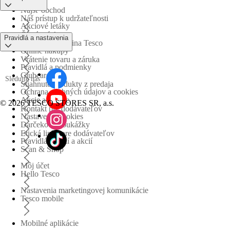
Nájsť obchod
Náš prístup k udržateľnosti
Akciové letáky
Časté otázky
Pravidlá a nastavenia
Obchodná skupina Tesco
Online nákupy
Vrátenie tovaru a záruka
Pravidlá a podmienky
Clubcard
Sledujte nás
Stiahnuté produkty z predaja
Ochrana osobných údajov a cookies
Akcie a súťaže
©
2026 TESCO STORES SR, a.s.
Kontakt pre dodávateľov
Nastavenia cookies
Darčekové poukážky
Etická linka pre dodávateľov
Pravidlá súťaží a akcií
Scan & Shop
Môj účet
Hello Tesco
Nastavenia marketingovej komunikácie
Tesco mobile
Mobilné aplikácie