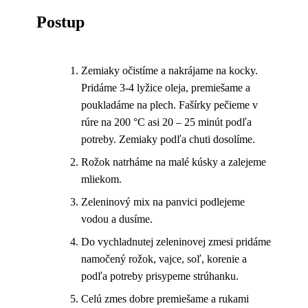
Postup
Zemiaky očistíme a nakrájame na kocky.
Pridáme 3-4 lyžice oleja, premiešame a
poukladáme na plech. Fašírky pečieme v
rúre na 200 °C asi 20 – 25 minút podľa
potreby. Zemiaky podľa chuti dosolíme.
Rožok natrháme na malé kúsky a zalejeme
mliekom.
Zeleninový mix na panvici podlejeme
vodou a dusíme.
Do vychladnutej zeleninovej zmesi pridáme
namočený rožok, vajce, soľ, korenie a
podľa potreby prisypeme strúhanku.
Celú zmes dobre premiešame a rukami