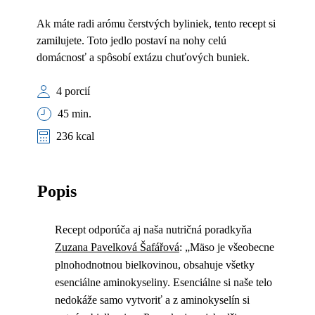
Ak máte radi arómu čerstvých byliniek, tento recept si
zamilujete. Toto jedlo postaví na nohy celú
domácnosť a spôsobí extázu chuťových buniek.
4 porcií
45 min.
236 kcal
Popis
Recept odporúča aj naša nutričná poradkyňa
Zuzana Pavelková Šafářová
: „Mäso je všeobecne
plnohodnotnou bielkovinou, obsahuje všetky
esenciálne aminokyseliny. Esenciálne si naše telo
nedokáže samo vytvoriť a z aminokyselín si