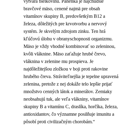
vytvára bielkovinu. Panenka je najchudšie
bravčové mäso, cenené najmä pre obsah
vitamínov skupiny B, predovšetkým B12 a
železa, dôležitých pre krvotvorbu a nervový
systém. Je skvelým zdrojom zinku. Ten hrá
kľúčovú úlohu v obranyschopnosti organizmu.
Mäso je vždy vhodné kombinovať so zeleninou,
kvôli vláknine. Mäso zaťažuje hrubé črevo,
vláknina v zelenine mu prospieva. Je
najdôležitejšou zložkou v boji proti rakovine
hrubého čreva. Stráviteľnejšia je tepelne upravená
zelenina, pretože z nej dokáže telo lepšie prijať
množstvo cenných látok a minerálov. Zemiaky
neobsahujú tuk, ale veľa vlákniny, vitamínov
skupiny B a vitamínu C, draslíka, horčíka, železa,
antioxidantov, čo významne posilňuje imunitu a
pôsobí proti civilizačným chorobám.“