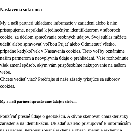
Nastavenia súkromia
My a naši partneri ukladáme informácie v zariadení alebo k nim
pristupujeme, napríklad k jedinečným identifikátorom v súboroch
cookie, za účelom spracúvania osobných údajov. Svoj súhlas môžete
udeliť alebo spravovať voľbou Prijať alebo Odmietnuť všetko,
prípadne kedykoľvek v
Nastavenia cookies
. Tieto voľby oznámime
našim partnerom a neovplyvnia údaje o prehliadaní. Vaše rozhodnutie
však zmení spôsob, akým vám prispôsobíme nakupovanie na našom
webe.
Chcete vedieť viac? Prečítajte si naše zásady týkajúce sa
súborov
cookies
.
My a naši partneri spracúvame údaje s cieľom
Používať presné údaje o geolokácii. Aktívne skenovať charakteristiky
zariadenia na identifikáciu. Ukladať a/alebo pristupovať k informáciám
na zariadení. Personalizovaná reklama a obsah, meranie reklamy a