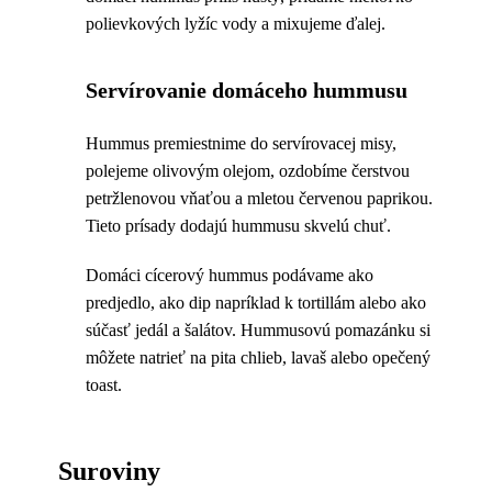
polievkových lyžíc vody a mixujeme ďalej.
Servírovanie domáceho hummusu
Hummus premiestnime do servírovacej misy,
polejeme olivovým olejom, ozdobíme čerstvou
petržlenovou vňaťou a mletou červenou paprikou.
Tieto prísady dodajú hummusu skvelú chuť.
Domáci cícerový hummus podávame ako
predjedlo, ako dip napríklad k tortillám alebo ako
súčasť jedál a šalátov. Hummusovú pomazánku si
môžete natrieť na pita chlieb, lavaš alebo opečený
toast.
Suroviny