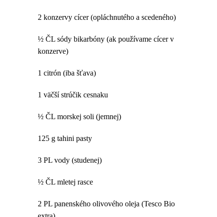
2 konzervy cícer (opláchnutého a scedeného)
½ ČL sódy bikarbóny (ak používame cícer v
konzerve)
1 citrón (iba šťava)
1 väčší strúčik cesnaku
½ ČL morskej soli (jemnej)
125 g tahini pasty
3 PL vody (studenej)
½ ČL mletej rasce
2 PL panenského olivového oleja (Tesco Bio
extra)