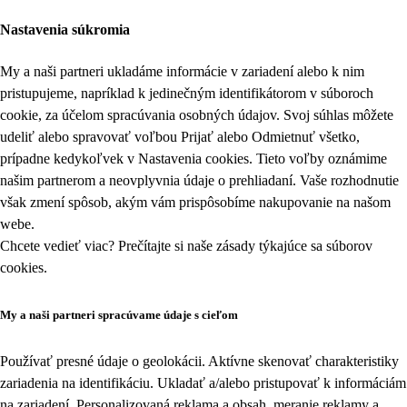
Nastavenia súkromia
My a naši partneri ukladáme informácie v zariadení alebo k nim
pristupujeme, napríklad k jedinečným identifikátorom v súboroch
cookie, za účelom spracúvania osobných údajov. Svoj súhlas môžete
udeliť alebo spravovať voľbou Prijať alebo Odmietnuť všetko,
prípadne kedykoľvek v
Nastavenia cookies
. Tieto voľby oznámime
našim partnerom a neovplyvnia údaje o prehliadaní. Vaše rozhodnutie
však zmení spôsob, akým vám prispôsobíme nakupovanie na našom
webe.
Chcete vedieť viac? Prečítajte si naše zásady týkajúce sa
súborov
cookies
.
My a naši partneri spracúvame údaje s cieľom
Používať presné údaje o geolokácii. Aktívne skenovať charakteristiky
zariadenia na identifikáciu. Ukladať a/alebo pristupovať k informáciám
na zariadení. Personalizovaná reklama a obsah, meranie reklamy a