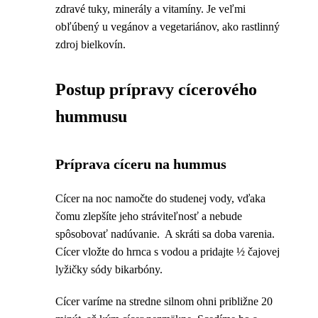
zdravé tuky, minerály a vitamíny. Je veľmi
obľúbený u vegánov a vegetariánov, ako rastlinný
zdroj bielkovín.
Postup prípravy cícerového
hummusu
Príprava cíceru na hummus
Cícer na noc namočte do studenej vody, vďaka
čomu zlepšíte jeho stráviteľnosť a nebude
spôsobovať nadúvanie. A skráti sa doba varenia.
Cícer vložte do hrnca s vodou a pridajte ½ čajovej
lyžičky sódy bikarbóny.
Cícer varíme na stredne silnom ohni približne 20