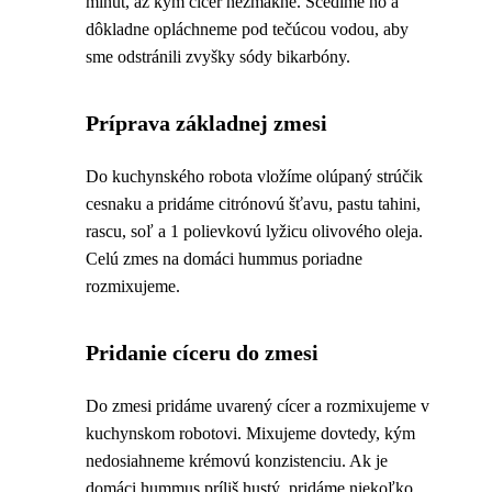
minút, až kým cícer nezmäkne. Scedíme ho a
dôkladne opláchneme pod tečúcou vodou, aby
sme odstránili zvyšky sódy bikarbóny.
Príprava základnej zmesi
Do kuchynského robota vložíme olúpaný strúčik
cesnaku a pridáme citrónovú šťavu, pastu tahini,
rascu, soľ a 1 polievkovú lyžicu olivového oleja.
Celú zmes na domáci hummus poriadne
rozmixujeme.
Pridanie cíceru do zmesi
Do zmesi pridáme uvarený cícer a rozmixujeme v
kuchynskom robotovi. Mixujeme dovtedy, kým
nedosiahneme krémovú konzistenciu. Ak je
domáci hummus príliš hustý, pridáme niekoľko