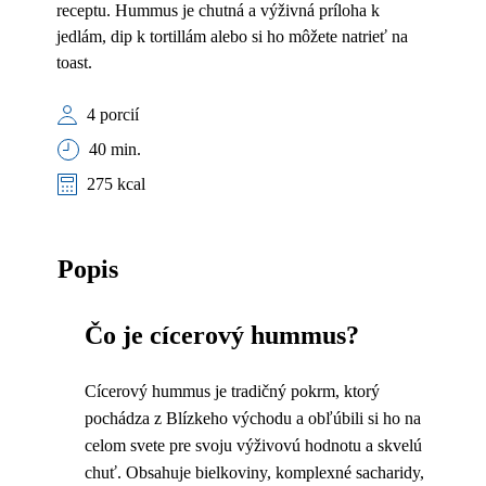
receptu. Hummus je chutná a výživná príloha k
jedlám, dip k tortillám alebo si ho môžete natrieť na
toast.
4 porcií
40 min.
275 kcal
Popis
Čo je cícerový hummus?
Cícerový hummus je tradičný pokrm, ktorý
pochádza z Blízkeho východu a obľúbili si ho na
celom svete pre svoju výživovú hodnotu a skvelú
chuť. Obsahuje bielkoviny, komplexné sacharidy,