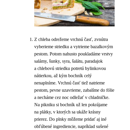
Z chleba odrežeme vrchnú časť, zvnútra
vyberieme striedku a vytrieme bazalkovým
pestom. Potom nahusto poukladáme vrstvy
salámy, šunky, syra, šalátu, paradajok
a chlebovú striedku potretú bylinkovou
nátierkou, až kým bochník celý
nenaplníme. Vrchnú časť tiež natrieme
pestom, pevne uzavrieme, zabalíme do fólie
a necháme cez noc odležať v chladničke.
Na pikniku si bochník už len pokrájame
na plátky, v ktorých sa ukáže krásny
prierez. Do plnky môžeme pridať aj iné
obľúbené ingrediencie, napríklad sušené