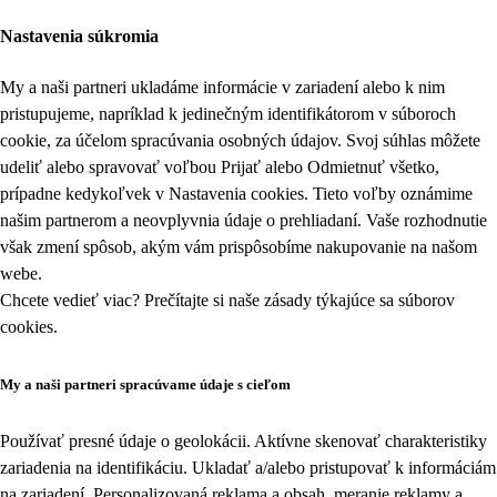
Nastavenia súkromia
My a naši partneri ukladáme informácie v zariadení alebo k nim
pristupujeme, napríklad k jedinečným identifikátorom v súboroch
cookie, za účelom spracúvania osobných údajov. Svoj súhlas môžete
udeliť alebo spravovať voľbou Prijať alebo Odmietnuť všetko,
prípadne kedykoľvek v
Nastavenia cookies
. Tieto voľby oznámime
našim partnerom a neovplyvnia údaje o prehliadaní. Vaše rozhodnutie
však zmení spôsob, akým vám prispôsobíme nakupovanie na našom
webe.
Chcete vedieť viac? Prečítajte si naše zásady týkajúce sa
súborov
cookies
.
My a naši partneri spracúvame údaje s cieľom
Používať presné údaje o geolokácii. Aktívne skenovať charakteristiky
zariadenia na identifikáciu. Ukladať a/alebo pristupovať k informáciám
na zariadení. Personalizovaná reklama a obsah, meranie reklamy a