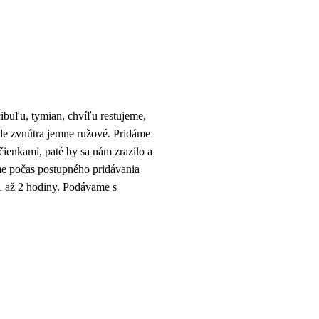
ibuľu, tymian, chvíľu restujeme,
ale zvnútra jemne ružové. Pridáme
ienkami, paté by sa nám zrazilo a
me počas postupného pridávania
1 až 2 hodiny. Podávame s