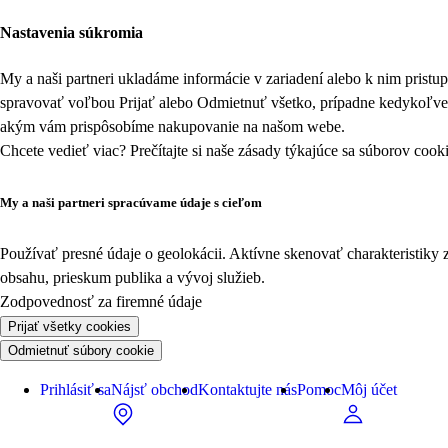
Nastavenia súkromia
My a naši partneri ukladáme informácie v zariadení alebo k nim prist
spravovať voľbou Prijať alebo Odmietnuť všetko, prípadne kedykoľv
akým vám prispôsobíme nakupovanie na našom webe.
Chcete vedieť viac? Prečítajte si naše zásady týkajúce sa
súborov cook
My a naši partneri spracúvame údaje s cieľom
Používať presné údaje o geolokácii. Aktívne skenovať charakteristiky 
obsahu, prieskum publika a vývoj služieb.
Zodpovednosť za firemné údaje
Prijať všetky cookies
Odmietnuť súbory cookie
Prihlásiť sa
Nájsť obchod
Kontaktujte nás
Pomoc
Môj účet