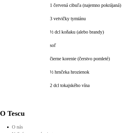
1 červená cibuľa (najemno pokrájaná)
3 vetvičky tymiánu
½ dcl koňaku (alebo brandy)
soľ
čierne korenie (čerstvo pomleté)
½ hrnčeka hrozienok
2 dcl tokajského vína
O Tescu
O nás