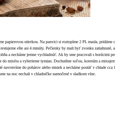
e papierovou utierkou. Na panvici si roztopíme 2 PL masla, pridáme c
estujeme ešte asi 4 minúty. Pečienky by mali byť zvonku zatiahnuté, 
ohňa a necháme jemne vychladnúť. Ak by sme pracovali s horúcimi peč
me do mixéra a vyberieme tymian. Dochutíme soľou, korením a mixuje
é navrstvíme do pohárov alebo misiek a necháme postáť v chlade cca 
me na noc nechali v chladničke namočené v sladkom víne.