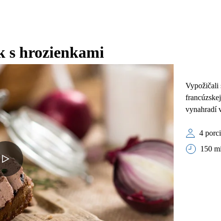
k s hrozienkami
Vypožičali 
francúzske
vynahradí v
4 porci
150 m