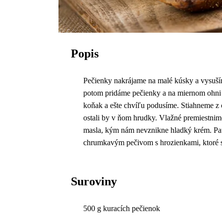
Popis
Pečienky nakrájame na malé kúsky a vysuším
potom pridáme pečienky a na miernom ohni r
koňak a ešte chvíľu podusíme. Stiahneme z 
ostali by v ňom hrudky. Vlažné premiestni
masla, kým nám nevznikne hladký krém. Pat
chrumkavým pečivom s hrozienkami, ktoré s
Suroviny
500 g kuracích pečienok