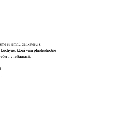
sme si jemnú delikatesu z
j kuchyne, ktorá vám plnohodnotne
ečeru v reštaurácii.
í
in.