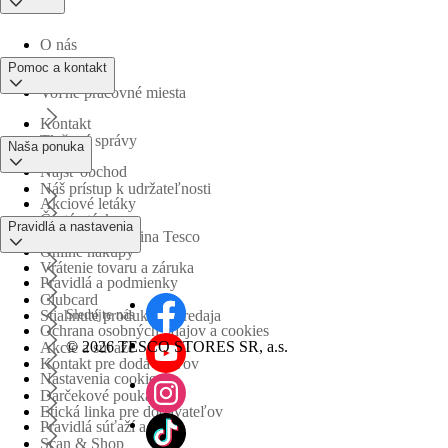
O nás
Pomoc a kontakt
Voľné pracovné miesta
Kontakt
Tlačové správy
Naša ponuka
Nájsť obchod
Náš prístup k udržateľnosti
Akciové letáky
Časté otázky
Pravidlá a nastavenia
Obchodná skupina Tesco
Online nákupy
Vrátenie tovaru a záruka
Pravidlá a podmienky
Clubcard
Sledujte nás
Stiahnuté produkty z predaja
Ochrana osobných údajov a cookies
©
2026 TESCO STORES SR, a.s.
Akcie a súťaže
Kontakt pre dodávateľov
Nastavenia cookies
Darčekové poukážky
Etická linka pre dodávateľov
Pravidlá súťaží a akcií
Scan & Shop