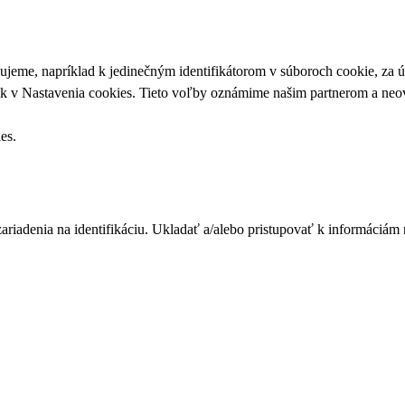
upujeme, napríklad k jedinečným identifikátorom v súboroch cookie, za
ek v
Nastavenia cookies
. Tieto voľby oznámime našim partnerom a neov
ies
.
zariadenia na identifikáciu. Ukladať a/alebo pristupovať k informáciám