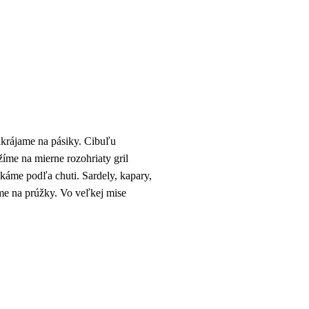
akrájame na pásiky. Cibuľu
íme na mierne rozohriaty gril
káme podľa chuti. Sardely, kapary,
me na prúžky. Vo veľkej mise