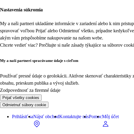
Nastavenia súkromia
My a naši partneri ukladáme informácie v zariadení alebo k nim prist
spravovať voľbou Prijať alebo Odmietnuť všetko, prípadne kedykoľv
akým vám prispôsobíme nakupovanie na našom webe.
Chcete vedieť viac? Prečítajte si naše zásady týkajúce sa
súborov cook
My a naši partneri spracúvame údaje s cieľom
Používať presné údaje o geolokácii. Aktívne skenovať charakteristiky 
obsahu, prieskum publika a vývoj služieb.
Zodpovednosť za firemné údaje
Prijať všetky cookies
Odmietnuť súbory cookie
Prihlásiť sa
Nájsť obchod
Kontaktujte nás
Pomoc
Môj účet