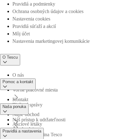
Pravidlá a podmienky
Ochrana osobných údajov a cookies
Nastavenia cookies
Pravidlá súťaží a akcií
Môj účet
Nastavenia marketingovej komunikácie
O Tescu
O nás
Pomoc a kontakt
Voľné pracovné miesta
Kontakt
Tlačové správy
Naša ponuka
Nájsť obchod
Náš prístup k udržateľnosti
Akciové letáky
Časté otázky
Pravidlá a nastavenia
Obchodná skupina Tesco
Online nákupy