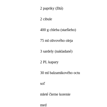
2 papriky (žltá)
2 cibule
400 g chleba (staršieho)
75 ml olivového oleja
3 sardely (nakladané)
2 PL kapary
30 ml balzamikového octu
soľ
mleté čierne korenie
med