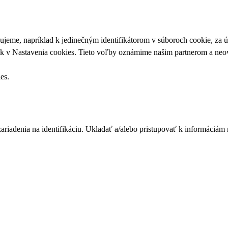
upujeme, napríklad k jedinečným identifikátorom v súboroch cookie, za
ek v
Nastavenia cookies
. Tieto voľby oznámime našim partnerom a neov
ies
.
zariadenia na identifikáciu. Ukladať a/alebo pristupovať k informáciám