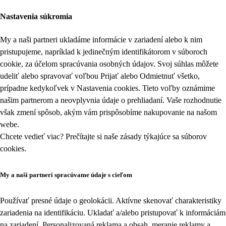
Nastavenia súkromia
My a naši partneri ukladáme informácie v zariadení alebo k nim
pristupujeme, napríklad k jedinečným identifikátorom v súboroch
cookie, za účelom spracúvania osobných údajov. Svoj súhlas môžete
udeliť alebo spravovať voľbou Prijať alebo Odmietnuť všetko,
prípadne kedykoľvek v
Nastavenia cookies
. Tieto voľby oznámime
našim partnerom a neovplyvnia údaje o prehliadaní. Vaše rozhodnutie
však zmení spôsob, akým vám prispôsobíme nakupovanie na našom
webe.
Chcete vedieť viac? Prečítajte si naše zásady týkajúce sa
súborov
cookies
.
My a naši partneri spracúvame údaje s cieľom
Používať presné údaje o geolokácii. Aktívne skenovať charakteristiky
zariadenia na identifikáciu. Ukladať a/alebo pristupovať k informáciám
na zariadení. Personalizovaná reklama a obsah, meranie reklamy a