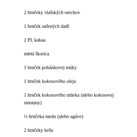
2 hrnčeky vlašských orechov
1 hrnček sušených datlí
2 PL kakaa
mletá škorica
1 hrnček pohánkovej múky
1 hrnček kokosového oleja
1 hrnček kokosového mlieka (alebo kokosovej
smotany)
½ hrnčeka medu (alebo agáve)
2 hrnčeky kešu