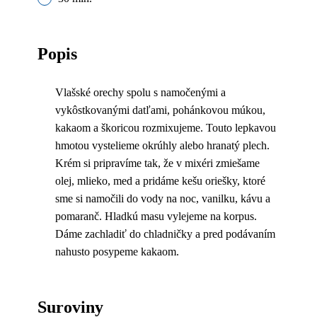
Popis
Vlašské orechy spolu s namočenými a
vykôstkovanými datľami, pohánkovou múkou,
kakaom a škoricou rozmixujeme. Touto lepkavou
hmotou vystelieme okrúhly alebo hranatý plech.
Krém si pripravíme tak, že v mixéri zmiešame
olej, mlieko, med a pridáme kešu oriešky, ktoré
sme si namočili do vody na noc, vanilku, kávu a
pomaranč. Hladkú masu vylejeme na korpus.
Dáme zachladiť do chladničky a pred podávaním
nahusto posypeme kakaom.
Suroviny