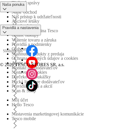
Tlačové správy
Naša ponuka
Nájsť obchod
Náš prístup k udržateľnosti
Akciové letáky
Časté otázky
Pravidlá a nastavenia
Obchodná skupina Tesco
Online nákupy
Vrátenie tovaru a záruka
Pravidlá a podmienky
Clubcard
Sledujte nás
Stiahnuté produkty z predaja
Ochrana osobných údajov a cookies
Akcie a súťaže
©
2026 TESCO STORES SR, a.s.
Kontakt pre dodávateľov
Nastavenia cookies
Darčekové poukážky
Etická linka pre dodávateľov
Pravidlá súťaží a akcií
Scan & Shop
Môj účet
Hello Tesco
Nastavenia marketingovej komunikácie
Tesco mobile