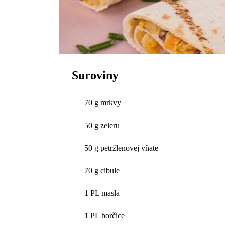
Suroviny
70 g mrkvy
50 g zeleru
50 g petržlenovej vňate
70 g cibule
1 PL masla
1 PL horčice