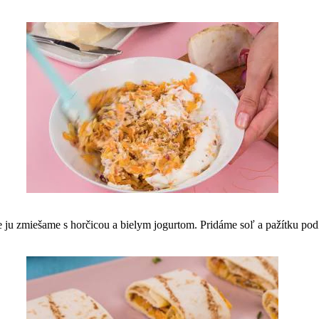
ju zmiešame s horčicou a bielym jogurtom. Pridáme soľ a pažítku podľ