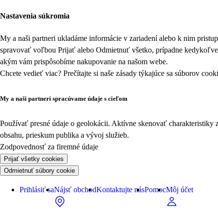
Nastavenia súkromia
My a naši partneri ukladáme informácie v zariadení alebo k nim prist
spravovať voľbou Prijať alebo Odmietnuť všetko, prípadne kedykoľv
akým vám prispôsobíme nakupovanie na našom webe.
Chcete vedieť viac? Prečítajte si naše zásady týkajúce sa
súborov cook
My a naši partneri spracúvame údaje s cieľom
Používať presné údaje o geolokácii. Aktívne skenovať charakteristiky 
obsahu, prieskum publika a vývoj služieb.
Zodpovednosť za firemné údaje
Prijať všetky cookies
Odmietnuť súbory cookie
Prihlásiť sa
Nájsť obchod
Kontaktujte nás
Pomoc
Môj účet