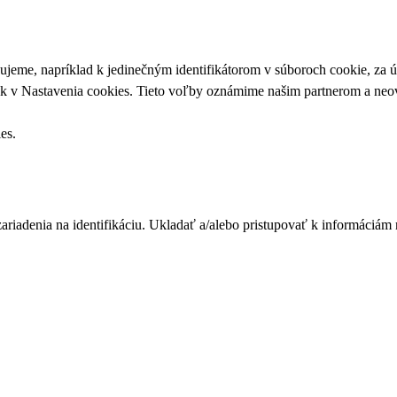
upujeme, napríklad k jedinečným identifikátorom v súboroch cookie, za
ek v
Nastavenia cookies
. Tieto voľby oznámime našim partnerom a neov
ies
.
zariadenia na identifikáciu. Ukladať a/alebo pristupovať k informáciám