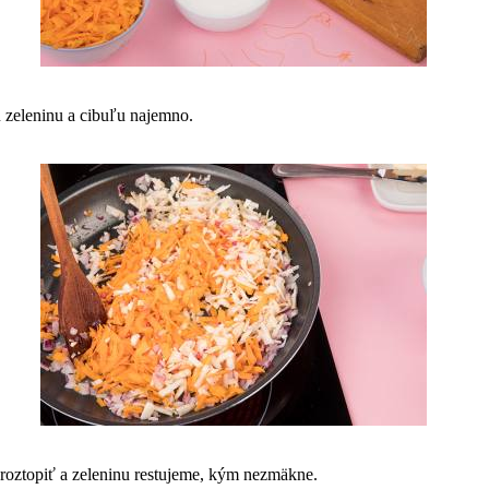
zeleninu a cibuľu najemno.
oztopiť a zeleninu restujeme, kým nezmäkne.