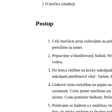
1 čl horčice (sladkej)
Postup
Celé morčacie prsia rozkrojíme na po
preložíme na tanier.
Pripravíme si blanšírovaný hrášok: H
vodou.
Do hrnca vložíme na kocky nakrájanú 
nakrájanú petržlenovú vňať. Varíme,
Lístkové cesto rozložíme na papier n
zavinieme. Cesto jemne narežeme asi 
závinu. Cesto potrieme bielkom. Peči
Podávame so šalátom a s omáčkou vinai
listy, do misky pridáme na štvrtiny 