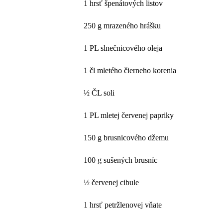
1 hrsť špenátových listov
250 g mrazeného hrášku
1 PL slnečnicového oleja
1 čl mletého čierneho korenia
½ ČL soli
1 PL mletej červenej papriky
150 g brusnicového džemu
100 g sušených brusníc
½ červenej cibule
1 hrsť petržlenovej vňate