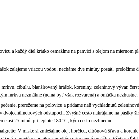
lovicu a každý diel krátko osmažíme na panvici s olejom na miernom p
rášok zalejeme vriacou vodou, necháme dve minúty postáť, preložíme d
mrkvu, cibuľu, blanšírovaný hrášok, koreniny, zeleninový vývar, čers
 kým mrkva nezmäkne (nemá byť však rozvarená) a omáčka nezhustne.
a pečenie, prerežeme na polovicu a pridáme naň vychladnutú zeleninovú
v dvojcentimetrových odstupoch. Zvyšné cesto nakrájame na pásiky ši
eme asi 25 minút pri teplote 180 °C, kým cesto nezhnedne.
grette: V miske si zmiešajme olej, horčicu, citrónovú šťavu a korenie.
nakrájané a umyté paradajky a predtým pripravenú omáčku. Všetko zľah