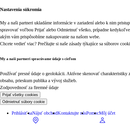
Nastavenia súkromia
My a naši partneri ukladáme informácie v zariadení alebo k nim prist
spravovať voľbou Prijať alebo Odmietnuť všetko, prípadne kedykoľv
akým vám prispôsobíme nakupovanie na našom webe.
Chcete vedieť viac? Prečítajte si naše zásady týkajúce sa
súborov cook
My a naši partneri spracúvame údaje s cieľom
Používať presné údaje o geolokácii. Aktívne skenovať charakteristiky 
obsahu, prieskum publika a vývoj služieb.
Zodpovednosť za firemné údaje
Prijať všetky cookies
Odmietnuť súbory cookie
Prihlásiť sa
Nájsť obchod
Kontaktujte nás
Pomoc
Môj účet