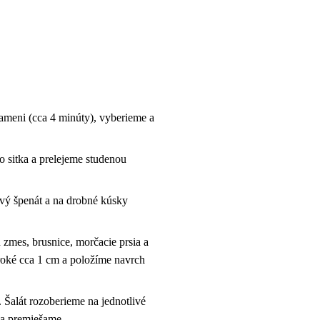
lameni (cca 4 minúty), vyberieme a
o sitka a prelejeme studenou
tvý špenát a na drobné kúsky
 zmes, brusnice, morčacie prsia a
roké cca 1 cm a položíme navrch
 Šalát rozoberieme na jednotlivé
ka premiešame.