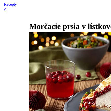
Recepty
Morčacie prsia v lístk