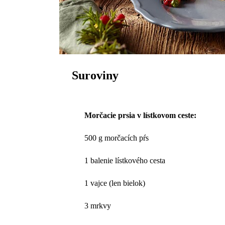
Suroviny
Morčacie prsia v lístkovom ceste:
500 g morčacích pŕs
1 balenie lístkového cesta
1 vajce (len bielok)
3 mrkvy