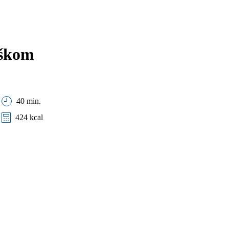
áškom
40 min.
424 kcal