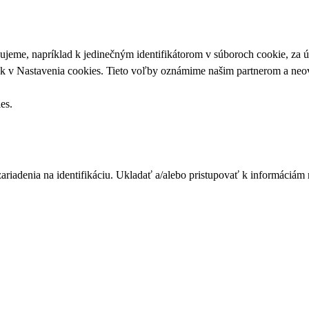
upujeme, napríklad k jedinečným identifikátorom v súboroch cookie, za
ek v
Nastavenia cookies
. Tieto voľby oznámime našim partnerom a neov
ies
.
zariadenia na identifikáciu. Ukladať a/alebo pristupovať k informáciám