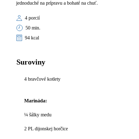
jednoduché na prípravu a bohaté na chuť.
4 porcií
50 min.
94 kcal
Suroviny
4 bravčové kotlety
Marináda:
¼ šálky medu
2 PL dijonskej horčice