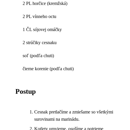
2 PL horčice (kremžská)
2 PL vínneho octu
1 ČL sójovej omáčky
2 strúčiky cesnaku
soľ (podľa chuti)
čierne korenie (podľa chuti)
Postup
Cesnak pretlačíme a zmiešame so všetkými
surovinami na marinádu.
Kotlety umyjeme, osušíme a potrieme