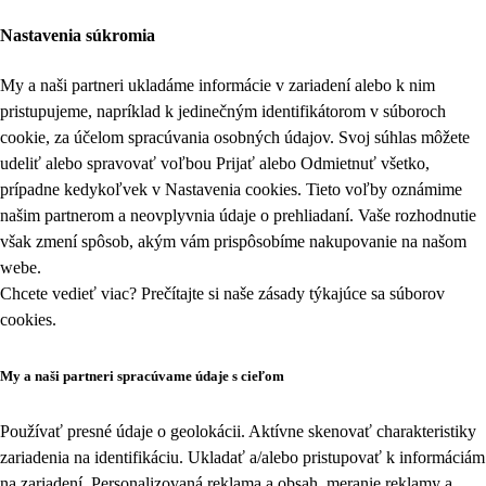
Nastavenia súkromia
My a naši partneri ukladáme informácie v zariadení alebo k nim
pristupujeme, napríklad k jedinečným identifikátorom v súboroch
cookie, za účelom spracúvania osobných údajov. Svoj súhlas môžete
udeliť alebo spravovať voľbou Prijať alebo Odmietnuť všetko,
prípadne kedykoľvek v
Nastavenia cookies
. Tieto voľby oznámime
našim partnerom a neovplyvnia údaje o prehliadaní. Vaše rozhodnutie
však zmení spôsob, akým vám prispôsobíme nakupovanie na našom
webe.
Chcete vedieť viac? Prečítajte si naše zásady týkajúce sa
súborov
cookies
.
My a naši partneri spracúvame údaje s cieľom
Používať presné údaje o geolokácii. Aktívne skenovať charakteristiky
zariadenia na identifikáciu. Ukladať a/alebo pristupovať k informáciám
na zariadení. Personalizovaná reklama a obsah, meranie reklamy a