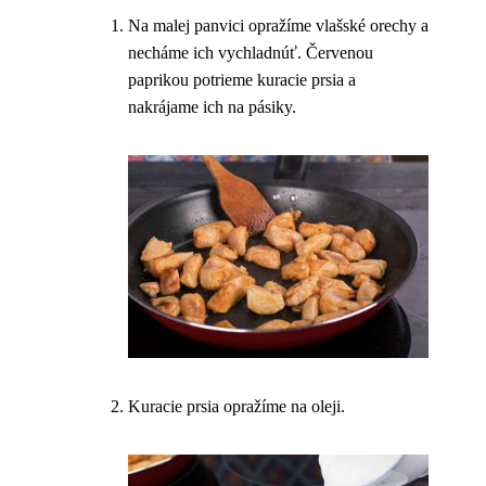
Na malej panvici opražíme vlašské orechy a
necháme ich vychladnúť. Červenou
paprikou potrieme kuracie prsia a
nakrájame ich na pásiky.
Kuracie prsia opražíme na oleji.