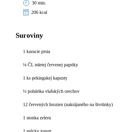
30 min.
206 kcal
Suroviny
1 kuracie prsia
¼ ČL mletej červenej papriky
1 ks pekingskej kapusty
½ pohárika vlašských orechov
12 červených hrozien (nakrájaného na štvrtinky)
1 stonka zeleru
1 grécky jogurt