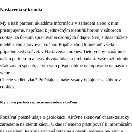
Nastavenia súkromia
My a naši partneri ukladáme informácie v zariadení alebo k nim
pristupujeme, napríklad k jedinečným identifikátorom v súboroch
cookie, za účelom spracúvania osobných údajov. Svoj súhlas môžete
udeliť alebo spravovať voľbou Prijať alebo Odmietnuť všetko,
prípadne kedykoľvek v
Nastavenia cookies
. Tieto voľby oznámime
našim partnerom a neovplyvnia údaje o prehliadaní. Vaše rozhodnutie
však zmení spôsob, akým vám prispôsobíme nakupovanie na našom
webe.
Chcete vedieť viac? Prečítajte si naše zásady týkajúce sa
súborov
cookies
.
My a naši partneri spracúvame údaje s cieľom
Používať presné údaje o geolokácii. Aktívne skenovať charakteristiky
zariadenia na identifikáciu. Ukladať a/alebo pristupovať k informáciám
na zariadení. Personalizovaná reklama a obsah, meranie reklamy a