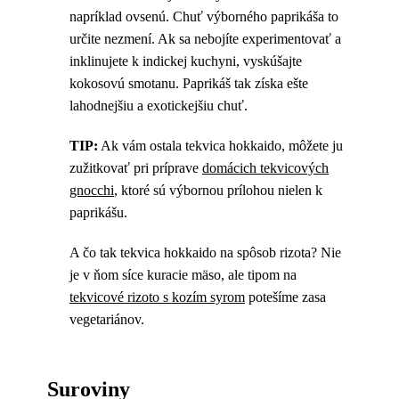
napríklad ovsenú. Chuť výborného paprikáša to
určite nezmení. Ak sa nebojíte experimentovať a
inklinujete k indickej kuchyni, vyskúšajte
kokosovú smotanu. Paprikáš tak získa ešte
lahodnejšiu a exotickejšiu chuť.
TIP:
Ak vám ostala tekvica hokkaido, môžete ju
zužitkovať pri príprave
domácich tekvicových
gnocchi
, ktoré sú výbornou prílohou nielen k
paprikášu.
A čo tak tekvica hokkaido na spôsob rizota? Nie
je v ňom síce kuracie mäso, ale tipom na
tekvicové rizoto s kozím syrom
potešíme zasa
vegetariánov.
Suroviny