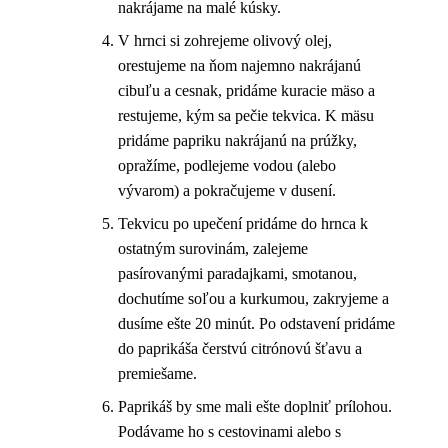
nakrájame na malé kúsky.
V hrnci si zohrejeme olivový olej,
orestujeme na ňom najemno nakrájanú
cibuľu a cesnak, pridáme kuracie mäso a
restujeme, kým sa pečie tekvica. K mäsu
pridáme papriku nakrájanú na prúžky,
opražíme, podlejeme vodou (alebo
vývarom) a pokračujeme v dusení.
Tekvicu po upečení pridáme do hrnca k
ostatným surovinám, zalejeme
pasírovanými paradajkami, smotanou,
dochutíme soľou a kurkumou, zakryjeme a
dusíme ešte 20 minút. Po odstavení pridáme
do paprikáša čerstvú citrónovú šťavu a
premiešame.
Paprikáš by sme mali ešte doplniť prílohou.
Podávame ho s cestovinami alebo s