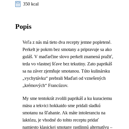
350 kcal
Popis
Veľa z nás má tieto dva recepty jemne popletené.
Perkelt je pokrm bez smotany a pripravuje sa ako
guláš. V maďarčine slovo perkelt znamená pražiť,
teda vo vlastnej šťave bez tekutiny. Zato paprikáš
sa na záver zjemňuje smotanou. Túto kulinársku
„vychytávku“ prebrali Maďari od vznešených
„krémových“ Francúzov.
My sme tentokrát zvolili paprikáš a ku kuraciemu
mäsu a tekvici hokkaido sme pridali sladkú
smotanu na šľahanie. Ak máte intoleranciu na
laktózu, je vhodné do tohto receptu pridať
namiesto klasickej smotany rastlinnú alternatívu –