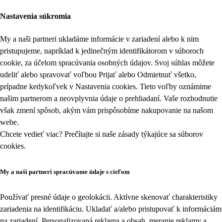
Nastavenia súkromia
My a naši partneri ukladáme informácie v zariadení alebo k nim
pristupujeme, napríklad k jedinečným identifikátorom v súboroch
cookie, za účelom spracúvania osobných údajov. Svoj súhlas môžete
udeliť alebo spravovať voľbou Prijať alebo Odmietnuť všetko,
prípadne kedykoľvek v
Nastavenia cookies
. Tieto voľby oznámime
našim partnerom a neovplyvnia údaje o prehliadaní. Vaše rozhodnutie
však zmení spôsob, akým vám prispôsobíme nakupovanie na našom
webe.
Chcete vedieť viac? Prečítajte si naše zásady týkajúce sa
súborov
cookies
.
My a naši partneri spracúvame údaje s cieľom
Používať presné údaje o geolokácii. Aktívne skenovať charakteristiky
zariadenia na identifikáciu. Ukladať a/alebo pristupovať k informáciám
na zariadení. Personalizovaná reklama a obsah, meranie reklamy a