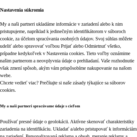
Nastavenia súkromia
My a naši partneri ukladáme informácie v zariadení alebo k nim
pristupujeme, napríklad k jedinečným identifikátorom v súboroch
cookie, za účelom spracúvania osobných údajov. Svoj súhlas môžete
udeliť alebo spravovať voľbou Prijať alebo Odmietnuť všetko,
prípadne kedykoľvek v
Nastavenia cookies
. Tieto voľby oznámime
našim partnerom a neovplyvnia údaje o prehliadaní. Vaše rozhodnutie
však zmení spôsob, akým vám prispôsobíme nakupovanie na našom
webe.
Chcete vedieť viac? Prečítajte si naše zásady týkajúce sa
súborov
cookies
.
My a naši partneri spracúvame údaje s cieľom
Používať presné údaje o geolokácii. Aktívne skenovať charakteristiky
zariadenia na identifikáciu. Ukladať a/alebo pristupovať k informáciám
na zariadení. Personalizovaná reklama a obsah, meranie reklamy a