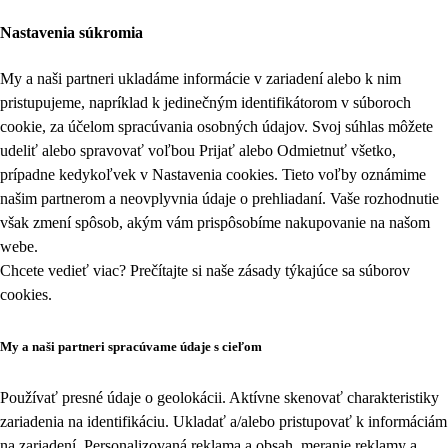
Nastavenia súkromia
My a naši partneri ukladáme informácie v zariadení alebo k nim
pristupujeme, napríklad k jedinečným identifikátorom v súboroch
cookie, za účelom spracúvania osobných údajov. Svoj súhlas môžete
udeliť alebo spravovať voľbou Prijať alebo Odmietnuť všetko,
prípadne kedykoľvek v
Nastavenia cookies
. Tieto voľby oznámime
našim partnerom a neovplyvnia údaje o prehliadaní. Vaše rozhodnutie
však zmení spôsob, akým vám prispôsobíme nakupovanie na našom
webe.
Chcete vedieť viac? Prečítajte si naše zásady týkajúce sa
súborov
cookies
.
My a naši partneri spracúvame údaje s cieľom
Používať presné údaje o geolokácii. Aktívne skenovať charakteristiky
zariadenia na identifikáciu. Ukladať a/alebo pristupovať k informáciám
na zariadení. Personalizovaná reklama a obsah, meranie reklamy a