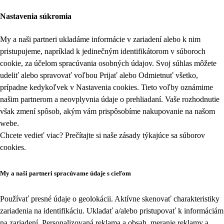
Nastavenia súkromia
My a naši partneri ukladáme informácie v zariadení alebo k nim
pristupujeme, napríklad k jedinečným identifikátorom v súboroch
cookie, za účelom spracúvania osobných údajov. Svoj súhlas môžete
udeliť alebo spravovať voľbou Prijať alebo Odmietnuť všetko,
prípadne kedykoľvek v
Nastavenia cookies
. Tieto voľby oznámime
našim partnerom a neovplyvnia údaje o prehliadaní. Vaše rozhodnutie
však zmení spôsob, akým vám prispôsobíme nakupovanie na našom
webe.
Chcete vedieť viac? Prečítajte si naše zásady týkajúce sa
súborov
cookies
.
My a naši partneri spracúvame údaje s cieľom
Používať presné údaje o geolokácii. Aktívne skenovať charakteristiky
zariadenia na identifikáciu. Ukladať a/alebo pristupovať k informáciám
na zariadení. Personalizovaná reklama a obsah, meranie reklamy a