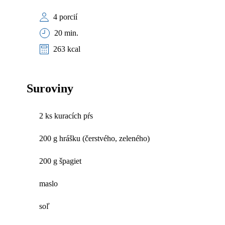
4 porcií
20 min.
263 kcal
Suroviny
2 ks kuracích pŕs
200 g hrášku (čerstvého, zeleného)
200 g špagiet
maslo
soľ