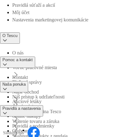
Pravidlá súťaží a akcií
Môj účet
Nastavenia marketingovej komunikácie
O Tescu
O nás
Pomoc a kontakt
Voľné pracovné miesta
Kontakt
Tlačové správy
Naša ponuka
Nájsť obchod
Náš prístup k udržateľnosti
Akciové letáky
Časté otázky
Pravidlá a nastavenia
Obchodná skupina Tesco
Online nákupy
Vrátenie tovaru a záruka
Pravidlá a podmienky
Clubcard
Sledujte nás
Stiahnuté produkty z predaja