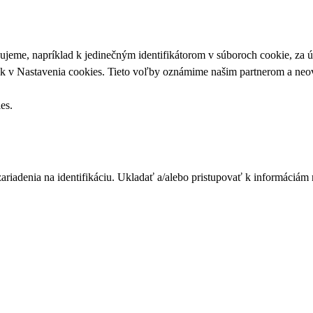
upujeme, napríklad k jedinečným identifikátorom v súboroch cookie, za
ek v
Nastavenia cookies
. Tieto voľby oznámime našim partnerom a neov
ies
.
zariadenia na identifikáciu. Ukladať a/alebo pristupovať k informáciám