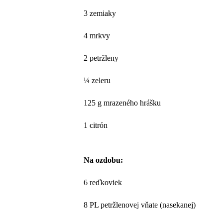
3 zemiaky
4 mrkvy
2 petržleny
¼ zeleru
125 g mrazeného hrášku
1 citrón
Na ozdobu:
6 reďkoviek
8 PL petržlenovej vňate (nasekanej)