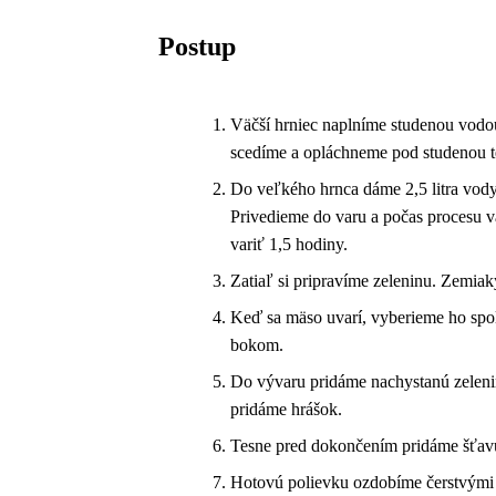
Postup
Väčší hrniec naplníme studenou vodou
scedíme a opláchneme pod studenou te
Do veľkého hrnca dáme 2,5 litra vody,
Privedieme do varu a počas procesu 
variť 1,5 hodiny.
Zatiaľ si pripravíme zeleninu. Zemia
Keď sa mäso uvarí, vyberieme ho spo
bokom.
Do vývaru pridáme nachystanú zeleni
pridáme hrášok.
Tesne pred dokončením pridáme šťavu
Hotovú polievku ozdobíme čerstvými