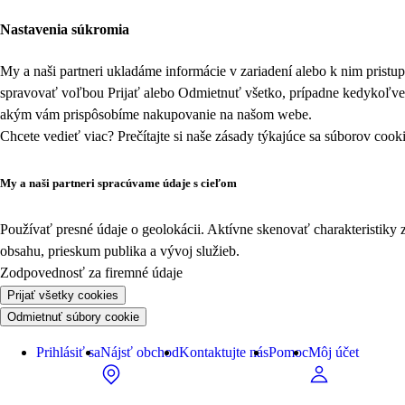
Nastavenia súkromia
My a naši partneri ukladáme informácie v zariadení alebo k nim prist
spravovať voľbou Prijať alebo Odmietnuť všetko, prípadne kedykoľv
akým vám prispôsobíme nakupovanie na našom webe.
Chcete vedieť viac? Prečítajte si naše zásady týkajúce sa
súborov cook
My a naši partneri spracúvame údaje s cieľom
Používať presné údaje o geolokácii. Aktívne skenovať charakteristiky 
obsahu, prieskum publika a vývoj služieb.
Zodpovednosť za firemné údaje
Prijať všetky cookies
Odmietnuť súbory cookie
Prihlásiť sa
Nájsť obchod
Kontaktujte nás
Pomoc
Môj účet