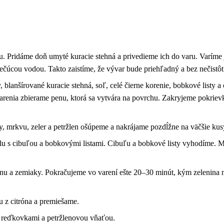
. Pridáme doň umyté kuracie stehná a privedieme ich do varu. Varíme 
čúcou vodou. Takto zaistíme, že vývar bude priehľadný a bez nečistôt
 blanšírované kuracie stehná, soľ, celé čierne korenie, bobkové listy 
varenia zbierame penu, ktorá sa vytvára na povrchu. Zakryjeme pokri
ky, mrkvu, zeler a petržlen ošúpeme a nakrájame pozdĺžne na väčšie k
lu s cibuľou a bobkovými listami. Cibuľu a bobkové listy vyhodíme. M
nu a zemiaky. Pokračujeme vo varení ešte 20–30 minút, kým zelenina 
 z citróna a premiešame.
 reďkovkami a petržlenovou vňaťou.