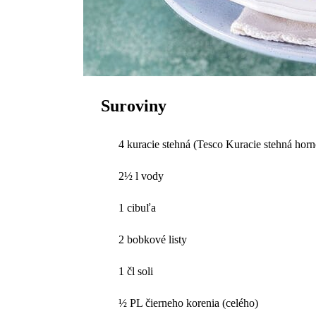
Suroviny
4 kuracie stehná (Tesco Kuracie stehná horn
2½ l vody
1 cibuľa
2 bobkové listy
1 čl soli
½ PL čierneho korenia (celého)