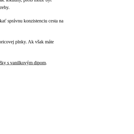
treby.
skať správnu konzistenciu cesta na
oricovej plnky. Ak však máte
úžky s vanilkovým dipom
.