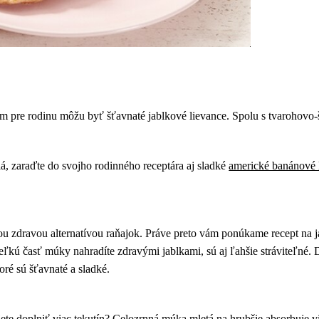
m pre rodinu môžu byť šťavnaté jablkové lievance. Spolu s tvarohovo
á, zaraďte do svojho rodinného receptára aj sladké
americké banánové 
nou zdravou alternatívou raňajok. Práve preto vám ponúkame recept na j
eľkú časť múky nahradíte zdravými jablkami, sú aj ľahšie stráviteľné
ktoré sú šťavnaté a sladké.
bujete doplniť viac tekutín? Celozrnná múka mletá na hrubšie absorbuje v