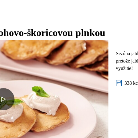
rohovo-škoricovou plnkou
Sezóna jabĺ
pretože ja
využitie!
338 kc