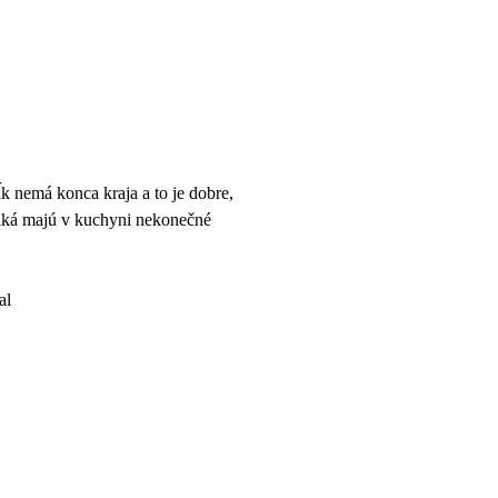
k nemá konca kraja a to je dobre,
blká majú v kuchyni nekonečné
al