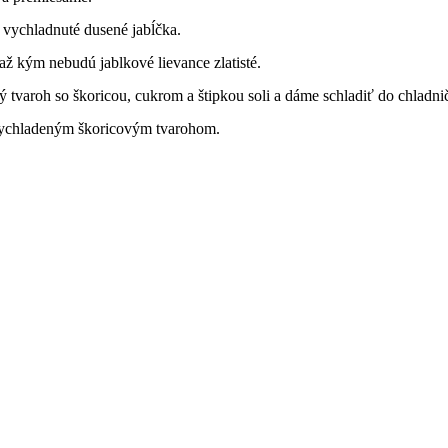
 vychladnuté dusené jabĺčka.
ž kým nebudú jablkové lievance zlatisté.
tvaroh so škoricou, cukrom a štipkou soli a dáme schladiť do chladni
 vychladeným škoricovým tvarohom.