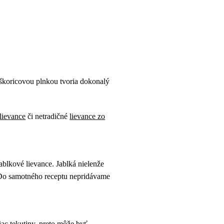
-škoricovou plnkou tvoria dokonalý
lievance
či netradičné
lievance zo
ablkové lievance. Jablká nielenže
. Do samotného receptu nepridávame
iac tekutiny, preto môže byť