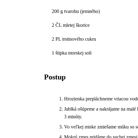
200 g tvarohu (jemného)
2 ČL mletej škorice
2 PL trstinového cukru
1 štipka morskej soli
Postup
Hrozienka prepláchneme vriacou vod
Jablká ošúpeme a nakrájame na malé 
3 minúty.
Vo veľkej miske zmiešame múku so só
Mokrú zmes pridáme do suchej zmesi