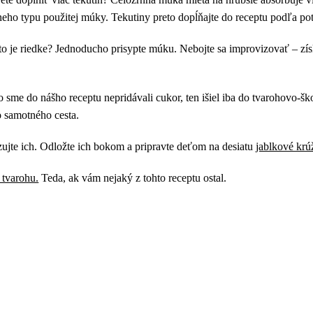
tneho typu použitej múky. Tekutiny preto dopĺňajte do receptu podľa po
esto je riedke? Jednoducho prisypte múku. Nebojte sa improvizovať – zí
 sme do nášho receptu nepridávali cukor, ten išiel iba do tvarohovo-šk
do samotného cesta.
ujte ich. Odložte ich bokom a pripravte deťom na desiatu
jablkové kr
 tvarohu.
Teda, ak vám nejaký z tohto receptu ostal.