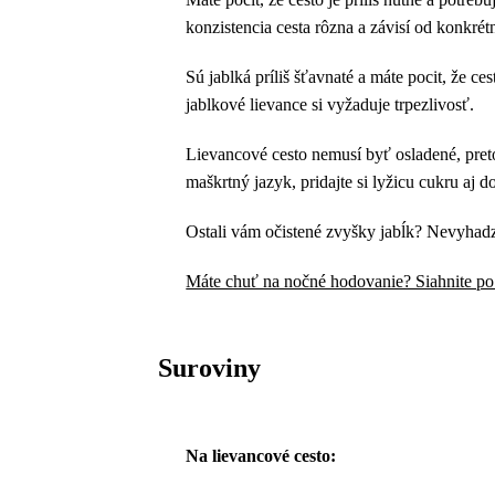
konzistencia cesta rôzna a závisí od konkré
Sú jablká príliš šťavnaté a máte pocit, že c
jablkové lievance si vyžaduje trpezlivosť.
Lievancové cesto nemusí byť osladené, preto
maškrtný jazyk, pridajte si lyžicu cukru aj 
Ostali vám očistené zvyšky jabĺk? Nevyhadz
Máte chuť na nočné hodovanie? Siahnite po
Suroviny
Na lievancové cesto: