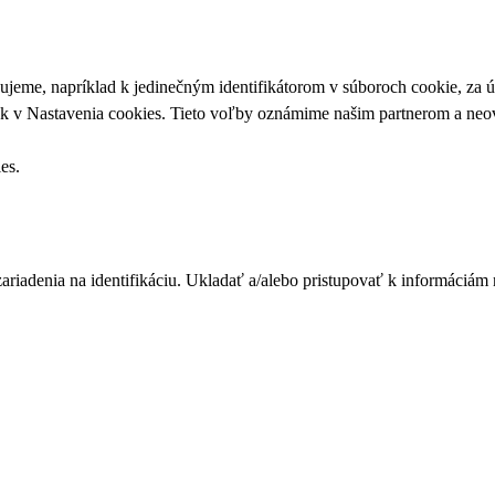
upujeme, napríklad k jedinečným identifikátorom v súboroch cookie, za
ek v
Nastavenia cookies
. Tieto voľby oznámime našim partnerom a neov
ies
.
zariadenia na identifikáciu. Ukladať a/alebo pristupovať k informáciám