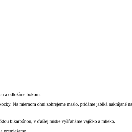
ou a odložíme bokom.
kocky. Na miernom ohni zohrejeme maslo, pridáme jablká nakrájané na
dou bikarbónou, v ďalšej miske vyšľaháme vajíčko a mlieko.
 a premiešame.