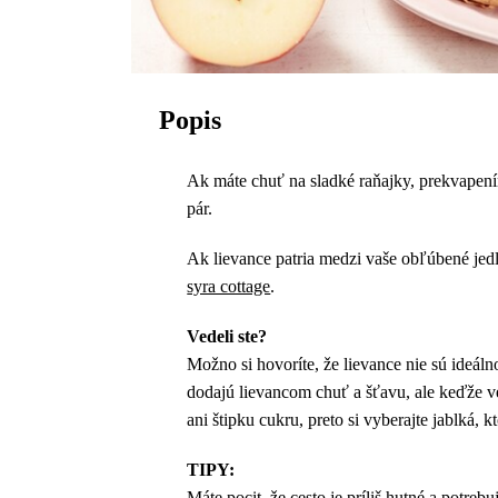
Popis
Ak máte chuť na sladké raňajky, prekvapení
pár.
Ak lievance patria medzi vaše obľúbené jedl
syra cottage
.
Vedeli ste?
Možno si hovoríte, že lievance nie sú ideál
dodajú lievancom chuť a šťavu, ale keďže v
ani štipku cukru, preto si vyberajte jablká, 
TIPY:
Máte pocit, že cesto je príliš hutné a potre