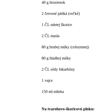
40 g hrozienok
2 červené jablká (veľké)
1 ČL mletej škorice
2 ČL masla
80 g hrubej múky (celozrnnej)
80 g hladkej múky
2 ČL sódy bikarbóny
1 vajce
150 ml mlieka
Na tvarohovo-škoricovú plnku: