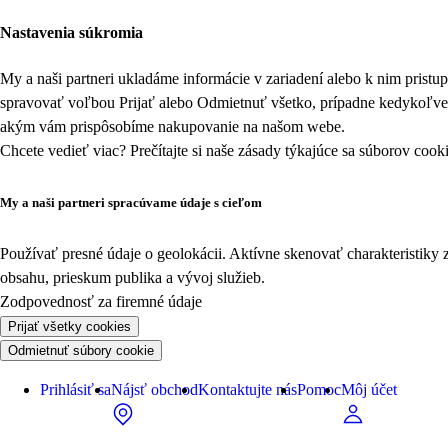
Nastavenia súkromia
My a naši partneri ukladáme informácie v zariadení alebo k nim prist
spravovať voľbou Prijať alebo Odmietnuť všetko, prípadne kedykoľv
akým vám prispôsobíme nakupovanie na našom webe.
Chcete vedieť viac? Prečítajte si naše zásady týkajúce sa
súborov cook
My a naši partneri spracúvame údaje s cieľom
Používať presné údaje o geolokácii. Aktívne skenovať charakteristiky 
obsahu, prieskum publika a vývoj služieb.
Zodpovednosť za firemné údaje
Prijať všetky cookies
Odmietnuť súbory cookie
Prihlásiť sa
Nájsť obchod
Kontaktujte nás
Pomoc
Môj účet