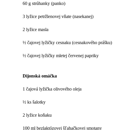
60 g strúhanky (panko)
3 lyžice petržlenovej vňate (nasekanej)
2 lyžice masla
½ čajovej lyžičky cesnaku (cesnakového prášku)
½ čajovej lyžičky mletej červenej papriky
Dijonská omáčka
1 čajová lyžička olivového oleja
½ ks šalotky
2 lyžice koňaku
100 ml bezlaktózovej šľahačkovej smotany