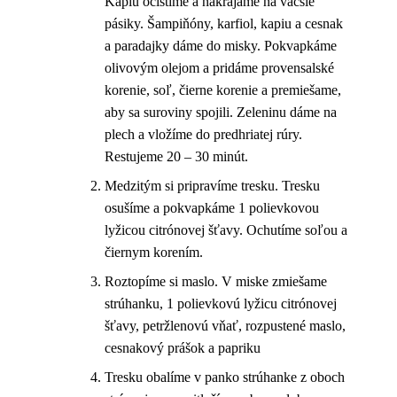
Kapiu očistíme a nakrájame na väčšie
pásiky. Šampiňóny, karfiol, kapiu a cesnak
a paradajky dáme do misky. Pokvapkáme
olivovým olejom a pridáme provensalské
korenie, soľ, čierne korenie a premiešame,
aby sa suroviny spojili. Zeleninu dáme na
plech a vložíme do predhriatej rúry.
Restujeme 20 – 30 minút.
Medzitým si pripravíme tresku. Tresku
osušíme a pokvapkáme 1 polievkovou
lyžicou citrónovej šťavy. Ochutíme soľou a
čiernym korením.
Roztopíme si maslo. V miske zmiešame
strúhanku, 1 polievkovú lyžicu citrónovej
šťavy, petržlenovú vňať, rozpustené maslo,
cesnakový prášok a papriku
Tresku obalíme v panko strúhanke z oboch