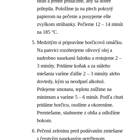
strán a jemne pritlačíme, aby sa dobre
prilepila. Položíme ju na plech pokrytý
papierom na pečenie a posypeme ešte
zvyškom strúhanky. Pečieme 12 – 14 minút
na 185 °C.
Medzitým si pripravíme horčicovú omáčku.
Na panvici rozohrejeme olivový olej a
nadrobno nasekanú šalotku a restujeme 2 –
3 minúty. Pridáme koňak a za stáleho
miešania varíme ďalšie 2 – 3 minúty alebo
dovtedy, kým sa neodparí alkohol.
Prilejeme smotanu, teplotu znížime na
minimum a varíme 5 – 6 minút. Podľa chuti
pridáme horčicu, osolíme a okoreníme.
Premiešame, stiahneme z ohňa a odložíme
bokom.
Pečenú zeleninu pred podávaním zmiešame
s čerstvým nasekaným petržlenom.