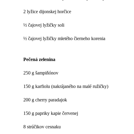
2 lyžice dijonskej horčice
½ čajovej lyžičky soli
½ čajovej lyžičky mletého čierneho korenia
Pečená zelenina
250 g šampiňónov
150 g karfiolu (nakrájaného na malé ružičky)
200 g cherry paradajok
150 g papriky kapie červenej
8 strúčikov cesnaku