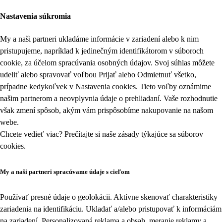
Nastavenia súkromia
My a naši partneri ukladáme informácie v zariadení alebo k nim
pristupujeme, napríklad k jedinečným identifikátorom v súboroch
cookie, za účelom spracúvania osobných údajov. Svoj súhlas môžete
udeliť alebo spravovať voľbou Prijať alebo Odmietnuť všetko,
prípadne kedykoľvek v
Nastavenia cookies
. Tieto voľby oznámime
našim partnerom a neovplyvnia údaje o prehliadaní. Vaše rozhodnutie
však zmení spôsob, akým vám prispôsobíme nakupovanie na našom
webe.
Chcete vedieť viac? Prečítajte si naše zásady týkajúce sa
súborov
cookies
.
My a naši partneri spracúvame údaje s cieľom
Používať presné údaje o geolokácii. Aktívne skenovať charakteristiky
zariadenia na identifikáciu. Ukladať a/alebo pristupovať k informáciám
na zariadení. Personalizovaná reklama a obsah, meranie reklamy a