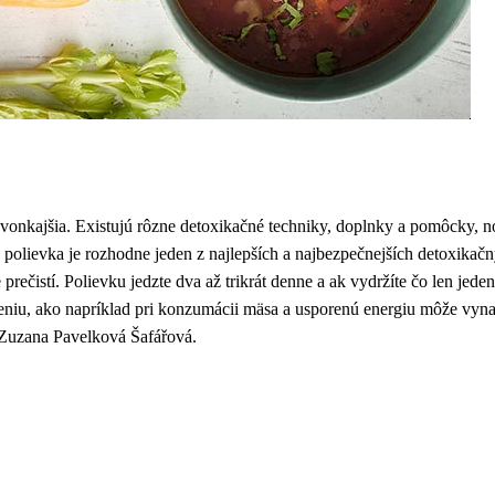
 vonkajšia. Existujú rôzne detoxikačné techniky, doplnky a pomôcky, n
polievka je rozhodne jeden z najlepších a najbezpečnejších detoxikač
prečistí. Polievku jedzte dva až trikrát denne a ak vydržíte čo len jede
iu, ako napríklad pri konzumácii mäsa a usporenú energiu môže vynal
a Zuzana Pavelková Šafářová.