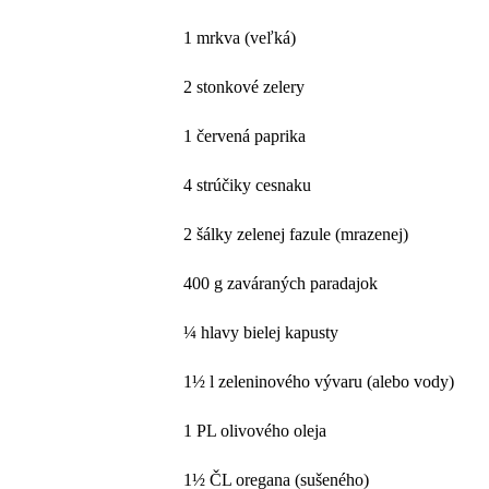
1 mrkva (veľká)
2 stonkové zelery
1 červená paprika
4 strúčiky cesnaku
2 šálky zelenej fazule (mrazenej)
400 g zaváraných paradajok
¼ hlavy bielej kapusty
1½ l zeleninového vývaru (alebo vody)
1 PL olivového oleja
1½ ČL oregana (sušeného)