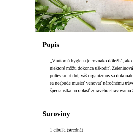
Popis
„Vnútorná hygiena je rovnako dôležitá, ako
niektoré môžu dokonca uškodiť. Zeleninová 
polievku tri dni, váš organizmus sa dokonale 
sa neąbude musieť venovať náročnému tráven
špecialistka na oblasť zdravého stravovani
Suroviny
1 cibuľa (stredná)