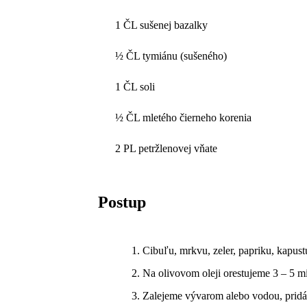
1 ČL sušenej bazalky
½ ČL tymiánu (sušeného)
1 ČL soli
½ ČL mletého čierneho korenia
2 PL petržlenovej vňate
Postup
Cibuľu, mrkvu, zeler, papriku, kapust
Na olivovom oleji orestujeme 3 – 5 mi
Zalejeme vývarom alebo vodou, pridám