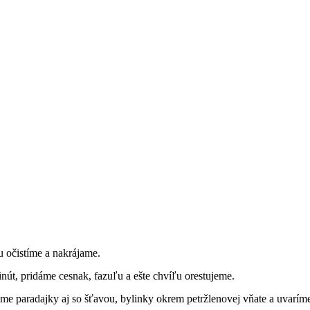
u očistíme a nakrájame.
nút, pridáme cesnak, fazuľu a ešte chvíľu orestujeme.
e paradajky aj so šťavou, bylinky okrem petržlenovej vňate a uvarím