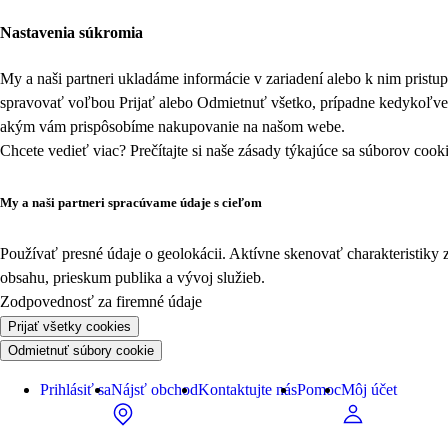
Nastavenia súkromia
My a naši partneri ukladáme informácie v zariadení alebo k nim prist
spravovať voľbou Prijať alebo Odmietnuť všetko, prípadne kedykoľv
akým vám prispôsobíme nakupovanie na našom webe.
Chcete vedieť viac? Prečítajte si naše zásady týkajúce sa
súborov cook
My a naši partneri spracúvame údaje s cieľom
Používať presné údaje o geolokácii. Aktívne skenovať charakteristiky 
obsahu, prieskum publika a vývoj služieb.
Zodpovednosť za firemné údaje
Prijať všetky cookies
Odmietnuť súbory cookie
Prihlásiť sa
Nájsť obchod
Kontaktujte nás
Pomoc
Môj účet