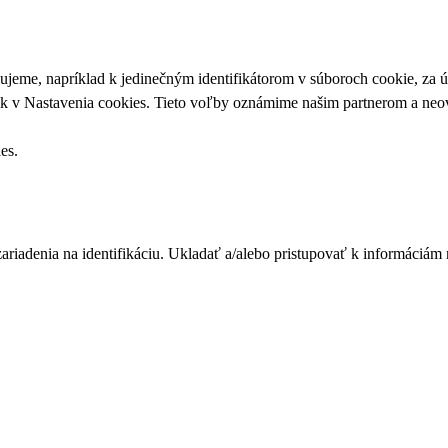
upujeme, napríklad k jedinečným identifikátorom v súboroch cookie, za
ek v
Nastavenia cookies
. Tieto voľby oznámime našim partnerom a neov
ies
.
zariadenia na identifikáciu. Ukladať a/alebo pristupovať k informáciám