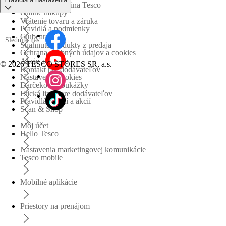
Obchodná skupina Tesco
Online nákupy
Vrátenie tovaru a záruka
Pravidlá a podmienky
Clubcard
Sledujte nás
Stiahnuté produkty z predaja
Ochrana osobných údajov a cookies
Akcie a súťaže
©
2026 TESCO STORES SR, a.s.
Kontakt pre dodávateľov
Nastavenia cookies
Darčekové poukážky
Etická linka pre dodávateľov
Pravidlá súťaží a akcií
Scan & Shop
Môj účet
Hello Tesco
Nastavenia marketingovej komunikácie
Tesco mobile
Mobilné aplikácie
Priestory na prenájom