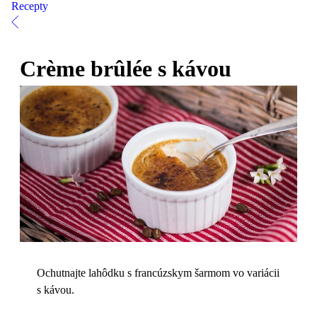
Recepty
Crème brûlée s kávou
Ochutnajte lahôdku s francúzskym šarmom vo variácii
s kávou.