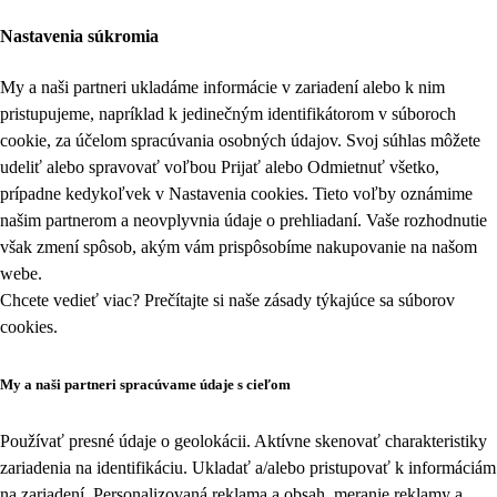
Nastavenia súkromia
My a naši partneri ukladáme informácie v zariadení alebo k nim
pristupujeme, napríklad k jedinečným identifikátorom v súboroch
cookie, za účelom spracúvania osobných údajov. Svoj súhlas môžete
udeliť alebo spravovať voľbou Prijať alebo Odmietnuť všetko,
prípadne kedykoľvek v
Nastavenia cookies
. Tieto voľby oznámime
našim partnerom a neovplyvnia údaje o prehliadaní. Vaše rozhodnutie
však zmení spôsob, akým vám prispôsobíme nakupovanie na našom
webe.
Chcete vedieť viac? Prečítajte si naše zásady týkajúce sa
súborov
cookies
.
My a naši partneri spracúvame údaje s cieľom
Používať presné údaje o geolokácii. Aktívne skenovať charakteristiky
zariadenia na identifikáciu. Ukladať a/alebo pristupovať k informáciám
na zariadení. Personalizovaná reklama a obsah, meranie reklamy a