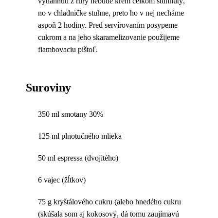
vytiahnutí z rúry nebude krém celkom stuhnutý,
no v chladničke stuhne, preto ho v nej necháme
aspoň 2 hodiny. Pred servírovaním posypeme
cukrom a na jeho skaramelizovanie použijeme
flambovaciu pištoľ.
Suroviny
350 ml smotany 30%
125 ml plnotučného mlieka
50 ml espressa (dvojitého)
6 vajec (žĺtkov)
75 g kryštálového cukru (alebo hnedého cukru
(skúšala som aj kokosový, dá tomu zaujímavú