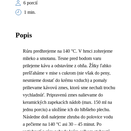
6 porcií
1 min.
Popis
Rúru predhrejeme na 140 °C. V hrnci zohrejeme
mlieko a smotanu. Tesne pred bodom varu
prilejeme kávu a odstavíme z ohňa. Žĺtky ľahko
prešľaháme v mise s cukrom (nie však do peny,
nesmieme dostať do krému vzduch) a pomaly
prilievame kávovú zmes, ktorú sme nechali trochu
vychladnúť. Pripravenú zmes nalievame do
keramických zapekacích nádob (max. 150 ml na
jednu porciu) a uložíme ich do hlbšieho plechu.
Následne doň nalejeme zhruba do polovice vodu
a pečieme na 140 °C asi 30 – 45 minut. Po