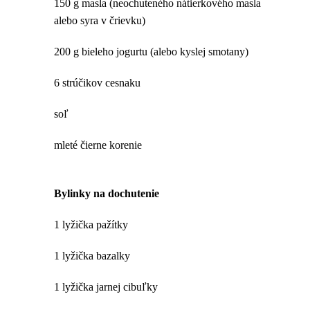
150 g masla (neochuteného nátierkového masla
alebo syra v črievku)
200 g bieleho jogurtu (alebo kyslej smotany)
6 strúčikov cesnaku
soľ
mleté čierne korenie
Bylinky na dochutenie
1 lyžička pažítky
1 lyžička bazalky
1 lyžička jarnej cibuľky