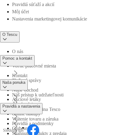
Pravidlá súťaží a akcií
Môj účet
Nastavenia marketingovej komunikácie
O Tescu
O nás
Pomoc a kontakt
Voľné pracovné miesta
Kontakt
Tlačové správy
Naša ponuka
Nájsť obchod
Náš prístup k udržateľnosti
Akciové letáky
Časté otázky
Pravidlá a nastavenia
Obchodná skupina Tesco
Online nákupy
Vrátenie tovaru a záruka
Pravidlá a podmienky
Clubcard
Sledujte nás
Stiahnuté produkty z predaja