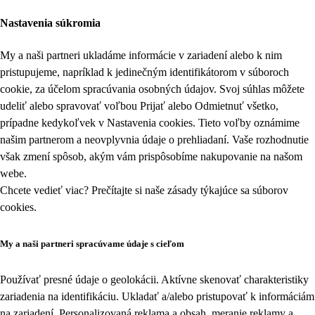
Nastavenia súkromia
My a naši partneri ukladáme informácie v zariadení alebo k nim
pristupujeme, napríklad k jedinečným identifikátorom v súboroch
cookie, za účelom spracúvania osobných údajov. Svoj súhlas môžete
udeliť alebo spravovať voľbou Prijať alebo Odmietnuť všetko,
prípadne kedykoľvek v
Nastavenia cookies
. Tieto voľby oznámime
našim partnerom a neovplyvnia údaje o prehliadaní. Vaše rozhodnutie
však zmení spôsob, akým vám prispôsobíme nakupovanie na našom
webe.
Chcete vedieť viac? Prečítajte si naše zásady týkajúce sa
súborov
cookies
.
My a naši partneri spracúvame údaje s cieľom
Používať presné údaje o geolokácii. Aktívne skenovať charakteristiky
zariadenia na identifikáciu. Ukladať a/alebo pristupovať k informáciám
na zariadení. Personalizovaná reklama a obsah, meranie reklamy a