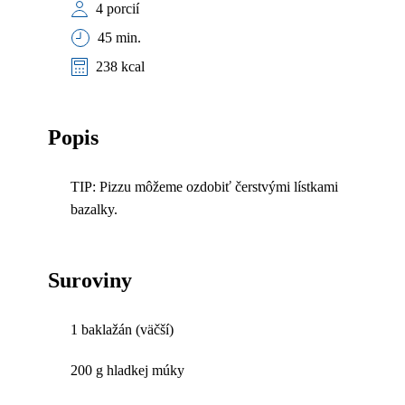
4 porcií
45 min.
238 kcal
Popis
TIP: Pizzu môžeme ozdobiť čerstvými lístkami
bazalky.
Suroviny
1 baklažán (väčší)
200 g hladkej múky