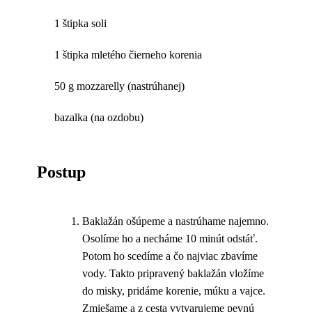
1 štipka soli
1 štipka mletého čierneho korenia
50 g mozzarelly (nastrúhanej)
bazalka (na ozdobu)
Postup
Baklažán ošúpeme a nastrúhame najemno.
Osolíme ho a necháme 10 minút odstáť.
Potom ho scedíme a čo najviac zbavíme
vody. Takto pripravený baklažán vložíme
do misky, pridáme korenie, múku a vajce.
Zmiešame a z cesta vytvarujeme pevnú