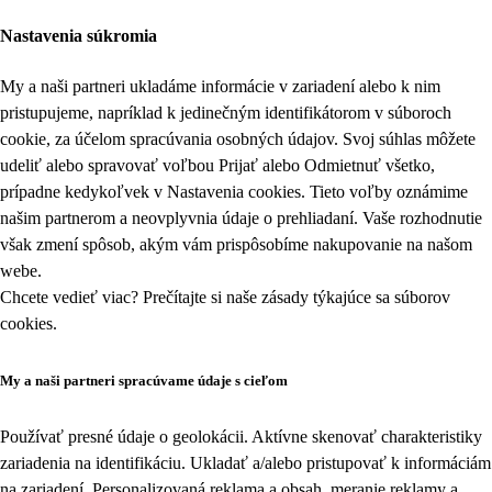
Nastavenia súkromia
My a naši partneri ukladáme informácie v zariadení alebo k nim
pristupujeme, napríklad k jedinečným identifikátorom v súboroch
cookie, za účelom spracúvania osobných údajov. Svoj súhlas môžete
udeliť alebo spravovať voľbou Prijať alebo Odmietnuť všetko,
prípadne kedykoľvek v
Nastavenia cookies
. Tieto voľby oznámime
našim partnerom a neovplyvnia údaje o prehliadaní. Vaše rozhodnutie
však zmení spôsob, akým vám prispôsobíme nakupovanie na našom
webe.
Chcete vedieť viac? Prečítajte si naše zásady týkajúce sa
súborov
cookies
.
My a naši partneri spracúvame údaje s cieľom
Používať presné údaje o geolokácii. Aktívne skenovať charakteristiky
zariadenia na identifikáciu. Ukladať a/alebo pristupovať k informáciám
na zariadení. Personalizovaná reklama a obsah, meranie reklamy a