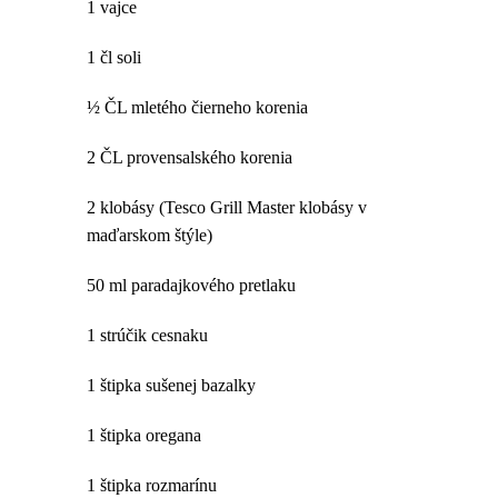
1 vajce
1 čl soli
½ ČL mletého čierneho korenia
2 ČL provensalského korenia
2 klobásy (Tesco Grill Master klobásy v
maďarskom štýle)
50 ml paradajkového pretlaku
1 strúčik cesnaku
1 štipka sušenej bazalky
1 štipka oregana
1 štipka rozmarínu