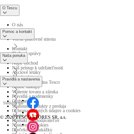
O Tescu
O nás
Pomoc a kontakt
Voľné pracovné miesta
Kontakt
Tlačové správy
Naša ponuka
Nájsť obchod
Náš prístup k udržateľnosti
Akciové letáky
Časté otázky
Pravidlá a nastavenia
Obchodná skupina Tesco
Online nákupy
Vrátenie tovaru a záruka
Pravidlá a podmienky
Clubcard
Sledujte nás
Stiahnuté produkty z predaja
Ochrana osobných údajov a cookies
Akcie a súťaže
©
2026 TESCO STORES SR, a.s.
Kontakt pre dodávateľov
Nastavenia cookies
Darčekové poukážky