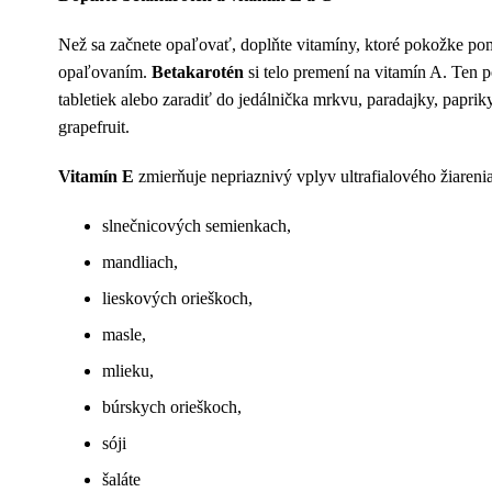
Než sa začnete opaľovať, doplňte vitamíny, ktoré pokožke pomô
opaľovaním.
Betakarotén
si telo premení na vitamín A. Ten 
tabletiek alebo zaradiť do jedálnička mrkvu, paradajky, papriky
grapefruit.
Vitamín E
zmierňuje nepriaznivý vplyv ultrafialového žiaren
slnečnicových semienkach,
mandliach,
lieskových orieškoch,
masle,
mlieku,
búrskych orieškoch,
sóji
šaláte