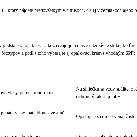
n C
, ktorý nájdete predovšetkým v citrusoch, ďalej v zemiakoch alebo pa
de v podstate o to, ako vaša koža reaguje na prvé intenzívne slnko, keď
 6 fototypov a podľa toho vyberajte aj opaľovací krém s vhodným SPF:
REAKCIA NA SLNKO
Na slniečku sa vždy spálite, o
avé vlasy, pehy a modré oči.
ochranný faktor je 50+.
u pehatí, vlasy máte blonďavé a oči
Opaľujete sa do červena, často 
edé vlasy a hnedé oči.
Dobre sa opaľujete, málokedy s