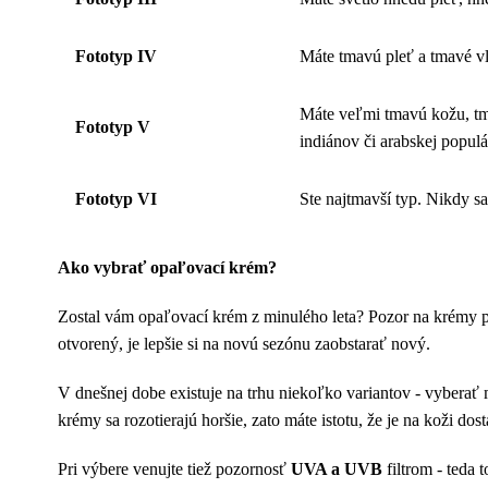
Fototyp IV
Máte tmavú pleť a tmavé vla
Máte veľmi tmavú kožu, tm
Fototyp V
indiánov či arabskej populá
Fototyp VI
Ste najtmavší typ. Nikdy sa
Ako vybrať opaľovací krém?
Zostal vám opaľovací krém z minulého leta? Pozor na krémy po
otvorený, je lepšie si na novú sezónu zaobstarať nový.
V dnešnej dobe existuje na trhu niekoľko variantov - vyberať
krémy sa rozotierajú horšie, zato máte istotu, že je na koži d
Pri výbere venujte tiež pozornosť
UVA a UVB
filtrom - teda