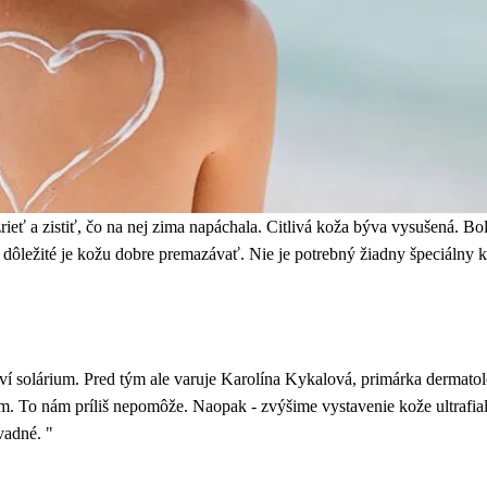
eť a zistiť, čo na nej zima napáchala. Citlivá koža býva vysušená. Bo
ôležité je kožu dobre premazávať. Nie je potrebný žiadny špeciálny k
ví solárium. Pred tým ale varuje Karolína Kykalová, primárka dermat
. To nám príliš nepomôže. Naopak - zvýšime vystavenie kože ultrafia
vadné. "