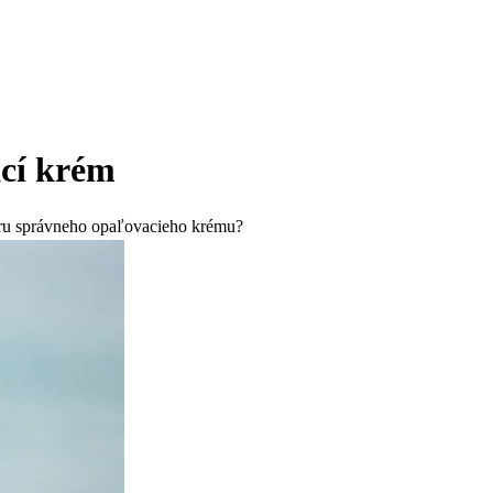
ací krém
ýberu správneho opaľovacieho krému?