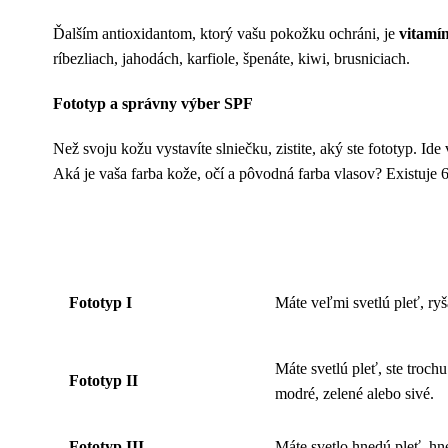
Ďalším antioxidantom, ktorý vašu pokožku ochráni, je
vitamí
ríbezliach, jahodách, karfiole, špenáte, kiwi, brusniciach.
Fototyp a správny výber SPF
Než svoju kožu vystavíte slniečku, zistite, aký ste fototyp. I
Aká je vaša farba kože, očí a pôvodná farba vlasov? Existuje
FOTOTYP
VZHĽAD
Fototyp I
Máte veľmi svetlú pleť, ryš
Máte svetlú pleť, ste troch
Fototyp II
modré, zelené alebo sivé.
Fototyp III
Máte svetlo hnedú pleť, hn