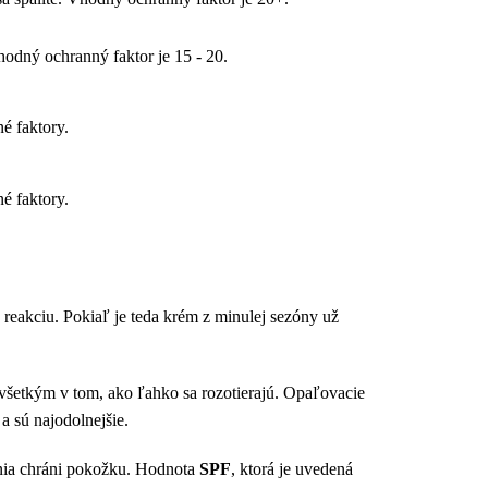
hodný ochranný faktor je 15 - 20.
é faktory.
é faktory.
reakciu. Pokiaľ je teda krém z minulej sezóny už
všetkým v tom, ako ľahko sa rozotierajú. Opaľovacie
a sú najodolnejšie.
renia chráni pokožku. Hodnota
SPF
, ktorá je uvedená