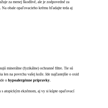
žuje za menej škodlivé, ale je zodpovedné za
B. Na obale opaľovacieho krému hľadajte teda aj
ú minerálne (fyzikálne) ochranné filtre. Tie sú
a len na povrchu vašej kože. Ide najčastejšie o oxid
ide o
hypoalergénne prípravky
.
a s atopickým ekzémom, aj vy si kúpte opaľovací