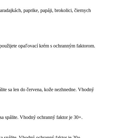
radajkách, paprike, papáji, brokolici, čiernych
 nepoužijete opaľovací krém s ochranným faktorom.
pálite sa len do červena, kože nezhnedne. Vhodný
sa spálite. Vhodný ochranný faktor je 30+.
a spálite. Vhodný ochranný faktor je 20+.