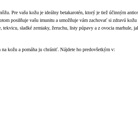
žu. Pre vašu kožu je ideálny betakarotén, ktorý je tiež účinným antiox
potom posilňuje vašu imunitu a umožňuje vám zachovať si zdravú kožu 
, tekvicu, sladké zemiaky, žeruchu, listy púpavy a z ovocia marhule, ja
ia na kožu a pomáha ju chrániť. Nájdete ho predovšetkým v: