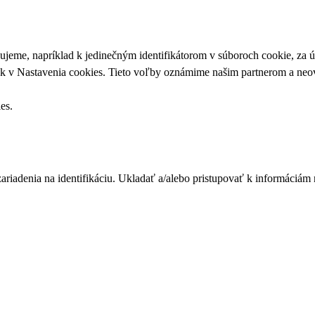
upujeme, napríklad k jedinečným identifikátorom v súboroch cookie, za
ek v
Nastavenia cookies
. Tieto voľby oznámime našim partnerom a neov
ies
.
zariadenia na identifikáciu. Ukladať a/alebo pristupovať k informáciám