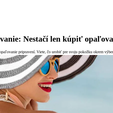
vanie: Nestačí len kúpiť opaľov
 na opaľovanie pripravení. Viete, čo urobiť pre svoju pokožku okrem v