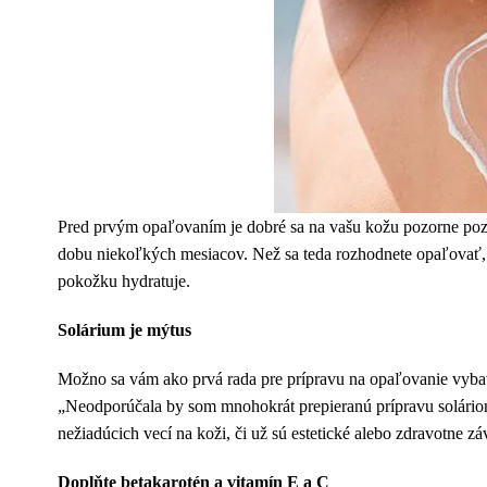
Pred prvým opaľovaním je dobré sa na vašu kožu pozorne pozri
dobu niekoľkých mesiacov. Než sa teda rozhodnete opaľovať, d
pokožku hydratuje.
Solárium je mýtus
Možno sa vám ako prvá rada pre prípravu na opaľovanie vyba
„Neodporúčala by som mnohokrát prepieranú prípravu soláriom
nežiadúcich vecí na koži, či už sú estetické alebo zdravotne zá
Doplňte betakarotén a vitamín E a C