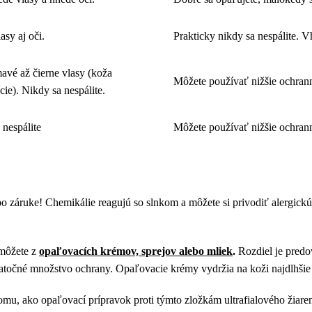
sy aj oči.
Prakticky nikdy sa nespálite. V
avé až čierne vlasy (koža
Môžete používať nižšie ochrann
cie). Nikdy sa nespálite.
 nespálite
Môžete používať nižšie ochrann
 záruke! Chemikálie reagujú so slnkom a môžete si privodiť alergickú 
 môžete z
opaľovacích krémov, sprejov alebo mliek
.
Rozdiel je predo
ostatočné množstvo ochrany. Opaľovacie krémy vydržia na koži najdlhšie 
 tomu, ako opaľovací prípravok proti týmto zložkám ultrafialového žia