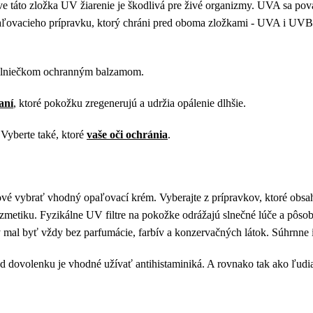
 táto zložka UV žiarenie je škodlivá pre živé organizmy. UVA sa pova
 opaľovacieho prípravku, ktorý chráni pred oboma zložkami - UVA i UV
ed slniečkom ochranným balzamom.
aní
, ktoré pokožku zregenerujú a udržia opálenie dlhšie.
 Vyberte také, ktoré
vaše oči ochránia
.
é vybrať vhodný opaľovací krém. Vyberajte z prípravkov, ktoré obsahuj
kozmetiku. Fyzikálne UV filtre na pokožke odrážajú slnečné lúče a pôsobi
 mal byť vždy bez parfumácie, farbív a konzervačných látok. Súhrnne 
ed dovolenku je vhodné užívať antihistaminiká. A rovnako tak ako ľudi