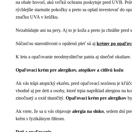
na obale hovorí, akú veľkú ochranu poskytuje pred UVB. Práve
rýchlejšie starnutie pokožky a preto sa oplatí investovať do
značku UVA v krúžku.
Nezabúdajte ani na pery. Aj to je koža a preto ju chráňte pr
Súčasťou starostlivosti o opálenú pleť sú aj
krémy po opaľov
K letu a opaľovanie neodmysliteľne patria aj slnečné okuliare.
Opaľovací krém pre alergikov, atopikov a citlivú kožu
Ak vás trápi atopický ekzém, pred opaľovací sezónou je kľúčov
vhodné aj pre deti a osoby, ktoré trpia napríklad alergiou na 
zinočnatý a oxid titaničitý.
Opaľovací
krém pre alergikov
by
Ak viete, že sa u vás objavuje
alergia na slnko
, sedem dní pr
krém s fyzikálnym filtrom.
Deti a opaľovanie