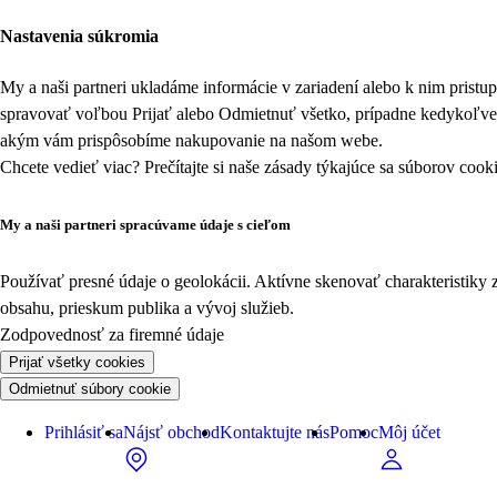
Nastavenia súkromia
My a naši partneri ukladáme informácie v zariadení alebo k nim prist
spravovať voľbou Prijať alebo Odmietnuť všetko, prípadne kedykoľv
akým vám prispôsobíme nakupovanie na našom webe.
Chcete vedieť viac? Prečítajte si naše zásady týkajúce sa
súborov cook
My a naši partneri spracúvame údaje s cieľom
Používať presné údaje o geolokácii. Aktívne skenovať charakteristiky 
obsahu, prieskum publika a vývoj služieb.
Zodpovednosť za firemné údaje
Prijať všetky cookies
Odmietnuť súbory cookie
Prihlásiť sa
Nájsť obchod
Kontaktujte nás
Pomoc
Môj účet