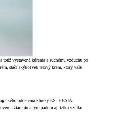
la totiž vystavená kúrenia a suchému vzduchu po
rém, stačí akýkoľvek telový krém, ktorý vašu
ologického oddelenia kliniky ESTHESIA:
lovému žiareniu a tým pádom aj riziku vzniku