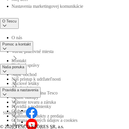
Nastavenia marketingovej komunikácie
O Tescu
O nás
Pomoc a kontakt
Voľné pracovné miesta
Kontakt
Tlačové správy
Naša ponuka
Nájsť obchod
Náš prístup k udržateľnosti
Akciové letáky
Časté otázky
Pravidlá a nastavenia
Obchodná skupina Tesco
Online nákupy
Vrátenie tovaru a záruka
Pravidlá a podmienky
Clubcard
Sledujte nás
Stiahnuté produkty z predaja
Ochrana osobných údajov a cookies
Akcie a súťaže
©
2026 TESCO STORES SR, a.s.