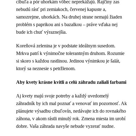
cibuľa a pór uhorkám vôbec neprekážajú. Rajčiny zas
nebudú rásť pri zemiakoch, červenej kapuste a,
samozrejme, uhorkách. Na druhej strane nemajú žiaden
problém s paprikou ani s bazalkou – práve vďaka nej
bude ich chuť výraznejšia.
Koreňová zelenina je v podstate ideálnym susedom.
Mrkva patrí k výnimočne tolerantným druhom. Rozumie
si skoro s každou rastlinou. Jedinou výnimkou je šalát,
ktorý sa neznesie s petržlenom.
Aby kvety krásne kvitli a celú záhradu zaliali farbami
Aj kvety majú svoje potreby a každý uvedomelý
záhradník by ich mal poznať a venovať im pozornosť. Ak
plánujete výsadbu cibuľovín, nedávajte ich do rovnakého
záhona, v akom rástli minulý rok. Zmena miesta im urobí
dobre. Vaša záhrada navyše nebude vyzerať nudne.