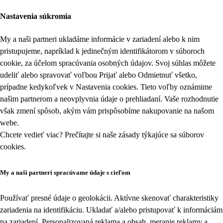
Nastavenia súkromia
My a naši partneri ukladáme informácie v zariadení alebo k nim
pristupujeme, napríklad k jedinečným identifikátorom v súboroch
cookie, za účelom spracúvania osobných údajov. Svoj súhlas môžete
udeliť alebo spravovať voľbou Prijať alebo Odmietnuť všetko,
prípadne kedykoľvek v
Nastavenia cookies
. Tieto voľby oznámime
našim partnerom a neovplyvnia údaje o prehliadaní. Vaše rozhodnutie
však zmení spôsob, akým vám prispôsobíme nakupovanie na našom
webe.
Chcete vedieť viac? Prečítajte si naše zásady týkajúce sa
súborov
cookies
.
My a naši partneri spracúvame údaje s cieľom
Používať presné údaje o geolokácii. Aktívne skenovať charakteristiky
zariadenia na identifikáciu. Ukladať a/alebo pristupovať k informáciám
na zariadení. Personalizovaná reklama a obsah, meranie reklamy a