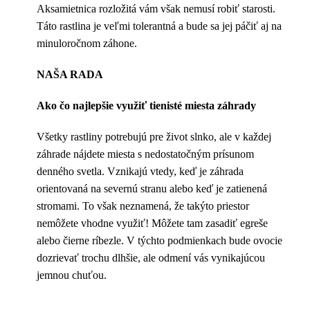
Aksamietnica rozložitá vám však nemusí robiť starosti.
Táto rastlina je veľmi tolerantná a bude sa jej páčiť aj na
minuloročnom záhone.
NAŠA RADA
Ako čo najlepšie využiť tienisté miesta záhrady
Všetky rastliny potrebujú pre život slnko, ale v každej
záhrade nájdete miesta s nedostatočným prísunom
denného svetla. Vznikajú vtedy, keď je záhrada
orientovaná na severnú stranu alebo keď je zatienená
stromami. To však neznamená, že takýto priestor
nemôžete vhodne využiť! Môžete tam zasadiť egreše
alebo čierne ríbezle. V týchto podmienkach bude ovocie
dozrievať trochu dlhšie, ale odmení vás vynikajúcou
jemnou chuťou.