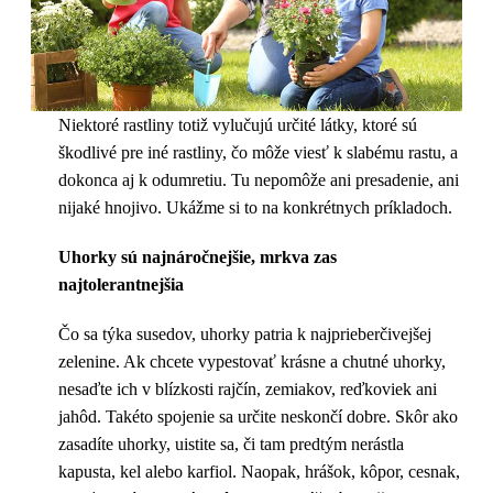
Niektoré rastliny totiž vylučujú určité látky, ktoré sú
škodlivé pre iné rastliny, čo môže viesť k slabému rastu, a
dokonca aj k odumretiu. Tu nepomôže ani presadenie, ani
nijaké hnojivo. Ukážme si to na konkrétnych príkladoch.
Uhorky sú najnáročnejšie, mrkva zas
najtolerantnejšia
Čo sa týka susedov, uhorky patria k najprieberčivejšej
zelenine. Ak chcete vypestovať krásne a chutné uhorky,
nesaďte ich v blízkosti rajčín, zemiakov, reďkoviek ani
jahôd. Takéto spojenie sa určite neskončí dobre. Skôr ako
zasadíte uhorky, uistite sa, či tam predtým nerástla
kapusta, kel alebo karfiol. Naopak, hrášok, kôpor, cesnak,