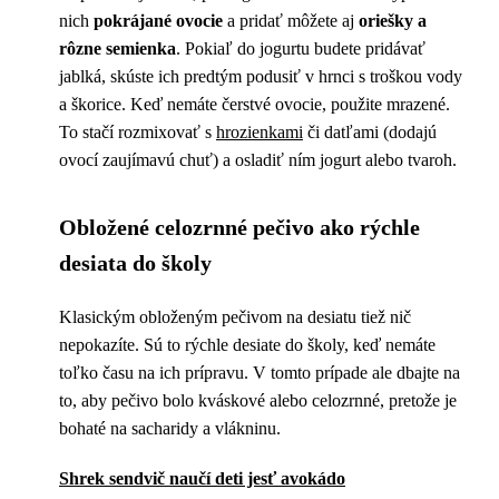
nich
pokrájané ovocie
a pridať môžete aj
oriešky a
rôzne semienka
. Pokiaľ do jogurtu budete pridávať
jablká, skúste ich predtým podusiť v hrnci s troškou vody
a škorice. Keď nemáte čerstvé ovocie, použite mrazené.
To stačí rozmixovať s
hrozienkami
či datľami (dodajú
ovocí zaujímavú chuť) a osladiť ním jogurt alebo tvaroh.
Obložené celozrnné pečivo ako rýchle
desiata do školy
Klasickým obloženým pečivom na desiatu tiež nič
nepokazíte. Sú to rýchle desiate do školy, keď nemáte
toľko času na ich prípravu. V tomto prípade ale dbajte na
to, aby pečivo bolo kváskové alebo celozrnné, pretože je
bohaté na sacharidy a vlákninu.
Shrek sendvič naučí deti jesť avokádo