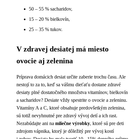
50 – 55 % sacharidov,
15 – 20 % bielkovín,
25 – 35 % tukov.
V zdravej desiatej má miesto
ovocie aj zelenina
Príprava domácich desiat určite zaberie trochu času. Ale
nestojí to za to, keď sa vášmu dieťaťu dostane zdravé
desiaty plné dostatočného množstva vitamínov, bielkovín
a sacharidov? Desiate vždy spestrite o ovocie a zeleninu.
Vitamíny A a C, ktoré obsahuje predovšetkým zelenina,
sú totiž nevyhnutné pre zdravý vývoj detí a ich rast.
Nezabúdajte ani na
mliečne výrobky
, ktoré sú pre deti
zdrojom vápnika, ktorý je dôležitý pre vývoj kostí
i zubov. Desiata by mala tvoriť 10 - 15% denného príjmu