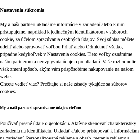
Nastavenia súkromia
My a naši partneri ukladáme informácie v zariadení alebo k nim
pristupujeme, napríklad k jedinečným identifikátorom v súboroch
cookie, za účelom spracúvania osobných údajov. Svoj súhlas môžete
udeliť alebo spravovať voľbou Prijať alebo Odmietnuť všetko,
prípadne kedykoľvek v
Nastavenia cookies
. Tieto voľby oznámime
našim partnerom a neovplyvnia údaje o prehliadaní. Vaše rozhodnutie
však zmení spôsob, akým vám prispôsobíme nakupovanie na našom
webe.
Chcete vedieť viac? Prečítajte si naše zásady týkajúce sa
súborov
cookies
.
My a naši partneri spracúvame údaje s cieľom
Používať presné údaje o geolokácii. Aktívne skenovať charakteristiky
zariadenia na identifikáciu. Ukladať a/alebo pristupovať k informáciám
na zariadení. Personalizovaná reklama a obsah, meranie reklamy a