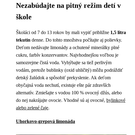
Nezabúdajte na pitný režim detí v
škole
Školáci od 7 do 13 rokov by mali vypiť približne
1,5 litra
tekutín
denne. Do tohto množstva počítajte aj polievky.
Deťom nedávajte limonády a ochutené minerálky plné
cukru, farbív konzervantov. Najvhodnejšou voľbou je
samozrejme čistá voda. Vyhýbajte sa tiež perlivým
vodám, pretože bublinky (oxid uhličitý) môžu podráždiť
detský žalúdok a spôsobiť prekyslenie. Ak deťom
obyčajná voda nechutí, existuje ešte pár zdravších
alternatív. Zmiešajte s vodou 100 % ovocný džús, alebo
do nej nakrájajte ovocie. Vhodné sú aj ovocné,
bylinkové
alebo zelené čaje
.
Uhorkovo-grepová limonáda