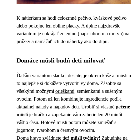
K nátierkam sa hodí celozrnné pečivo, kváskové pečivo
alebo pokojne len obilné placky. A úplne najzdravšie
variantom je nakrájať zeleninu (napr. uhorku a mrkvu) na
prúžky a namáčať ich do nátierky ako do dipu.
Domáce müsli budú deti milovať
Ďalším variantom sladkej desiatej je okrem kaše aj müsli a
to najlepšie si dokážete vytvoriť vy doma. Zásobte sa
všetkými možnými
orieškami
, semienkami a sušeným
ovocím. Potom už len kombinujte ingrediencie podľa
aktuálnej nálady a nápadov detí. Urobiť si vlastné
pečené
müsli
je hračka a zapekanie vám zaberie len 20 minút
vášho času. Hotové müsli potom môžete zmiešať s
jogurtom, tvarohom a čerstvým ovocím.
Doma hravo zvládnete tiež
müsli tyčinky!
Zabudnite na