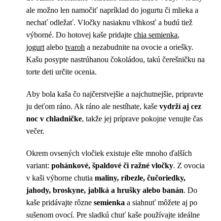
ale možno len namočiť napríklad do jogurtu či mlieka a
nechať odležať. Vločky nasiaknu vlhkosť a budú tiež
výborné. Do hotovej kaše pridajte
chia semienka
,
jogurt
alebo
tvaroh
a nezabudnite na ovocie a oriešky.
Kašu posypte nastrúhanou čokoládou, takú čerešničku na
torte deti určite ocenia.
Aby bola kaša čo najčerstvejšie a najchutnejšie, pripravte
ju deťom ráno. Ak ráno ale nestíhate, kaše
vydrží aj cez
noc v chladničke
, takže jej príprave pokojne venujte čas
večer.
Okrem ovsených vločiek existuje ešte mnoho ďalších
variant:
pohánkové, špaldové či ražné vločky
. Z ovocia
v kaši výborne chutia
maliny, ríbezle, čučoriedky,
jahody, broskyne, jablká a hrušky alebo banán
. Do
kaše pridávajte rôzne
semienka
a siahnuť môžete aj po
sušenom ovocí. Pre sladkú chuť kaše používajte ideálne