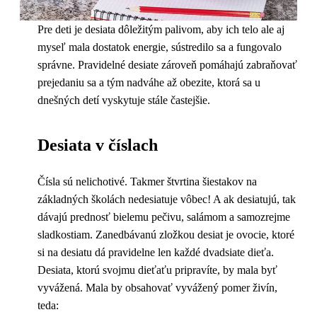
Pre deti je desiata dôležitým palivom, aby ich telo ale aj
myseľ mala dostatok energie, sústredilo sa a fungovalo
správne. Pravidelné desiate zároveň pomáhajú zabraňovať
prejedaniu sa a tým nadváhe až obezite, ktorá sa u
dnešných detí vyskytuje stále častejšie.
Desiata v číslach
Čísla sú nelichotivé. Takmer štvrtina šiestakov na
základných školách nedesiatuje vôbec! A ak desiatujú, tak
dávajú prednosť bielemu pečivu, salámom a samozrejme
sladkostiam. Zanedbávanú zložkou desiat je ovocie, ktoré
si na desiatu dá pravidelne len každé dvadsiate dieťa.
Desiata, ktorú svojmu dieťaťu pripravíte, by mala byť
vyvážená. Mala by obsahovať vyvážený pomer živín,
teda: