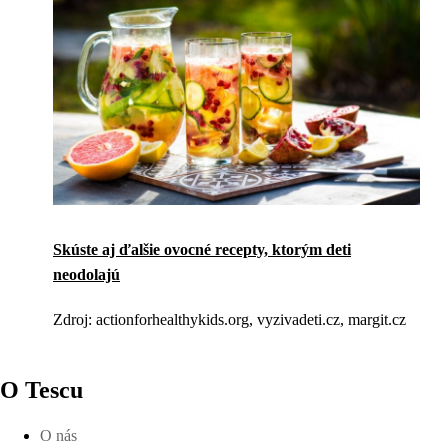
Skúste aj ďalšie ovocné recepty, ktorým deti
neodolajú
Zdroj: actionforhealthykids.org, vyzivadeti.cz, margit.cz
O Tescu
O nás