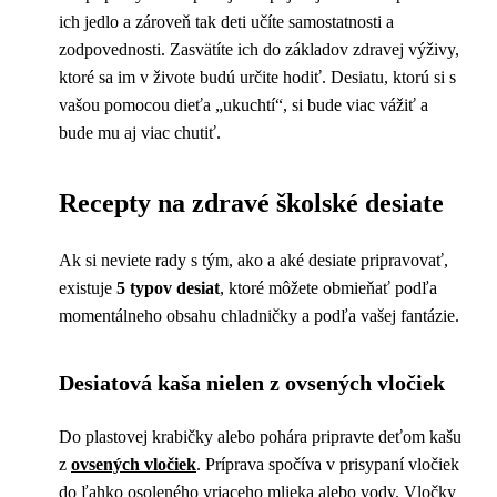
ich jedlo a zároveň tak deti učíte samostatnosti a
zodpovednosti. Zasvätíte ich do základov zdravej výživy,
ktoré sa im v živote budú určite hodiť. Desiatu, ktorú si s
vašou pomocou dieťa „ukuchtí“, si bude viac vážiť a
bude mu aj viac chutiť.
Recepty na zdravé školské desiate
Ak si neviete rady s tým, ako a aké desiate pripravovať,
existuje
5 typov desiat
, ktoré môžete obmieňať podľa
momentálneho obsahu chladničky a podľa vašej fantázie.
Desiatová kaša nielen z ovsených vločiek
Do plastovej krabičky alebo pohára pripravte deťom kašu
z
ovsených vločiek
. Príprava spočíva v prisypaní vločiek
do ľahko osoleného vriaceho mlieka alebo vody. Vločky