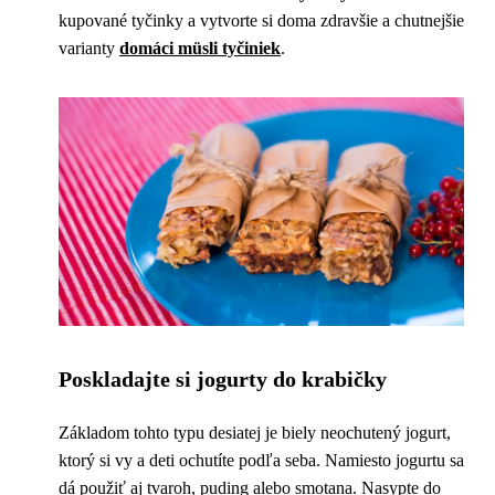
kupované tyčinky a vytvorte si doma zdravšie a chutnejšie
varianty
domáci müsli tyčiniek
.
Poskladajte si jogurty do krabičky
Základom tohto typu desiatej je biely neochutený jogurt,
ktorý si vy a deti ochutíte podľa seba. Namiesto jogurtu sa
dá použiť aj tvaroh, puding alebo smotana. Nasypte do