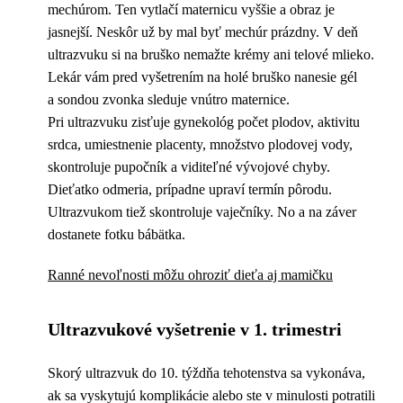
mechúrom. Ten vytlačí maternicu vyššie a obraz je
jasnejší. Neskôr už by mal byť mechúr prázdny. V deň
ultrazvuku si na bruško nemažte krémy ani telové mlieko.
Lekár vám pred vyšetrením na holé bruško nanesie gél
a sondou zvonka sleduje vnútro maternice.
Pri ultrazvuku zisťuje gynekológ počet plodov, aktivitu
srdca, umiestnenie placenty, množstvo plodovej vody,
skontroluje pupočník a viditeľné vývojové chyby.
Dieťatko odmeria, prípadne upraví termín pôrodu.
Ultrazvukom tiež skontroluje vaječníky. No a na záver
dostanete fotku bábätka.
Ranné nevoľnosti môžu ohroziť dieťa aj mamičku
Ultrazvukové vyšetrenie v 1. trimestri
Skorý ultrazvuk do 10. týždňa tehotenstva sa vykonáva,
ak sa vyskytujú komplikácie alebo ste v minulosti potratili