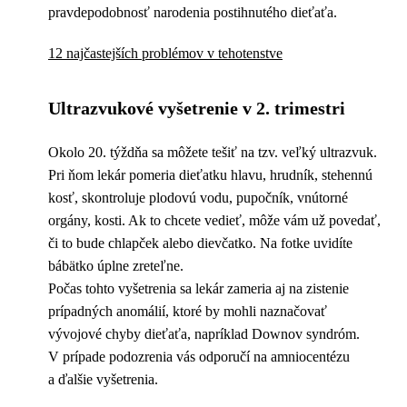
pravdepodobnosť narodenia postihnutého dieťaťa.
12 najčastejších problémov v tehotenstve
Ultrazvukové vyšetrenie v 2. trimestri
Okolo 20. týždňa sa môžete tešiť na tzv. veľký ultrazvuk.
Pri ňom lekár pomeria dieťatku hlavu, hrudník, stehennú
kosť, skontroluje plodovú vodu, pupočník, vnútorné
orgány, kosti. Ak to chcete vedieť, môže vám už povedať,
či to bude chlapček alebo dievčatko. Na fotke uvidíte
bábätko úplne zreteľne.
Počas tohto vyšetrenia sa lekár zameria aj na zistenie
prípadných anomálií, ktoré by mohli naznačovať
vývojové chyby dieťaťa, napríklad Downov syndróm.
V prípade podozrenia vás odporučí na amniocentézu
a ďalšie vyšetrenia.