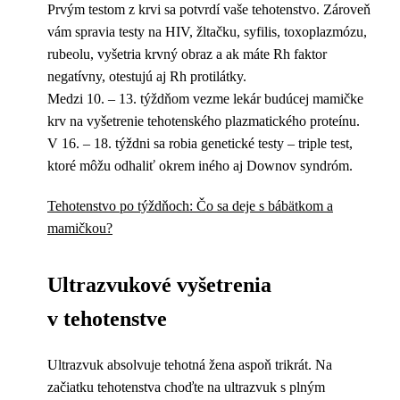
Prvým testom z krvi sa potvrdí vaše tehotenstvo. Zároveň
vám spravia testy na HIV, žltačku, syfilis, toxoplazmózu,
rubeolu, vyšetria krvný obraz a ak máte Rh faktor
negatívny, otestujú aj Rh protilátky.
Medzi 10. – 13. týždňom vezme lekár budúcej mamičke
krv na vyšetrenie tehotenského plazmatického proteínu.
V 16. – 18. týždni sa robia genetické testy – triple test,
ktoré môžu odhaliť okrem iného aj Downov syndróm.
Tehotenstvo po týždňoch: Čo sa deje s bábätkom a
mamičkou?
Ultrazvukové vyšetrenia
v tehotenstve
Ultrazvuk absolvuje tehotná žena aspoň trikrát. Na
začiatku tehotenstva choďte na ultrazvuk s plným