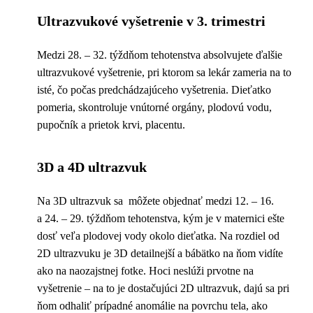
Ultrazvukové vyšetrenie v 3. trimestri
Medzi 28. – 32. týždňom tehotenstva absolvujete ďalšie
ultrazvukové vyšetrenie, pri ktorom sa lekár zameria na to
isté, čo počas predchádzajúceho vyšetrenia. Dieťatko
pomeria, skontroluje vnútorné orgány, plodovú vodu,
pupočník a prietok krvi, placentu.
3D a 4D ultrazvuk
Na 3D ultrazvuk sa môžete objednať medzi 12. – 16.
a 24. – 29. týždňom tehotenstva, kým je v maternici ešte
dosť veľa plodovej vody okolo dieťatka. Na rozdiel od
2D ultrazvuku je 3D detailnejší a bábätko na ňom vidíte
ako na naozajstnej fotke. Hoci neslúži prvotne na
vyšetrenie – na to je dostačujúci 2D ultrazvuk, dajú sa pri
ňom odhaliť prípadné anomálie na povrchu tela, ako