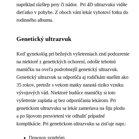
napríklad rázštep pery či nádor. Pri 4D ultrazvuku vidíte
dieťatko v pohybe. Z oboch vám lekár vyhotoví fotku do
rodinného albumu.
Genetický ultrazvuk
Keď gynekológ pri bežných vyšetreniach zistí podozrenie
na niektoré z genetických ochorení, odošle tehotnú
mamičku na oveľa podrobnejší genetický ultrazvuk.
Genetický ultrazvuk sa odporúča aj rodičkám starším ako
35 rokov, pretože s vekom matky narastá riziko vzniku
vývojových vád. Niektoré budúce mamičky si toto
vyšetrenie zaplatia aj bez odporúčania lekárom. Pri
genetickom ultrazvuku sa lekár zameriava na šiju plodu
a po šijovom presvietení vie odhaliť prípadné
komplikácie. Pri genetickom ultrazvuku sa zisťuje napr.:
Downov syndróm