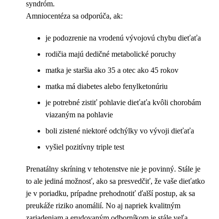
syndróm.
Amniocentéza sa odporúča, ak:
je podozrenie na vrodenú vývojovú chybu dieťaťa
rodičia majú dedičné metabolické poruchy
matka je staršia ako 35 a otec ako 45 rokov
matka má diabetes alebo fenylketonúriu
je potrebné zistiť pohlavie dieťaťa kvôli chorobám
viazaným na pohlavie
boli zistené niektoré odchýlky vo vývoji dieťaťa
vyšiel pozitívny triple test
Prenatálny skríning v tehotenstve nie je povinný. Stále je
to ale jediná možnosť, ako sa presvedčiť, že vaše dieťatko
je v poriadku, prípadne prehodnotiť ďalší postup, ak sa
preukáže riziko anomálií. No aj napriek kvalitným
zariadeniam a erudovaným odborníkom je stále veľa