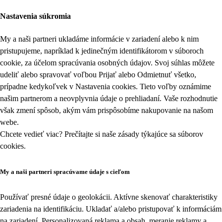
Nastavenia súkromia
My a naši partneri ukladáme informácie v zariadení alebo k nim
pristupujeme, napríklad k jedinečným identifikátorom v súboroch
cookie, za účelom spracúvania osobných údajov. Svoj súhlas môžete
udeliť alebo spravovať voľbou Prijať alebo Odmietnuť všetko,
prípadne kedykoľvek v
Nastavenia cookies
. Tieto voľby oznámime
našim partnerom a neovplyvnia údaje o prehliadaní. Vaše rozhodnutie
však zmení spôsob, akým vám prispôsobíme nakupovanie na našom
webe.
Chcete vedieť viac? Prečítajte si naše zásady týkajúce sa
súborov
cookies
.
My a naši partneri spracúvame údaje s cieľom
Používať presné údaje o geolokácii. Aktívne skenovať charakteristiky
zariadenia na identifikáciu. Ukladať a/alebo pristupovať k informáciám
na zariadení. Personalizovaná reklama a obsah, meranie reklamy a