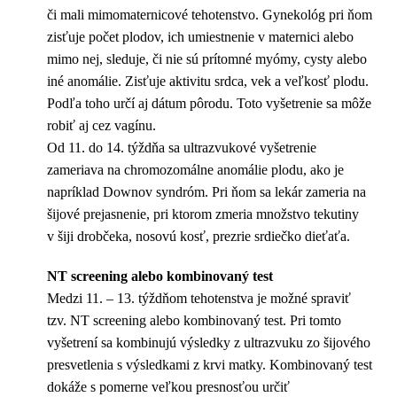
či mali mimomaternicové tehotenstvo. Gynekológ pri ňom
zisťuje počet plodov, ich umiestnenie v maternici alebo
mimo nej, sleduje, či nie sú prítomné myómy, cysty alebo
iné anomálie. Zisťuje aktivitu srdca, vek a veľkosť plodu.
Podľa toho určí aj dátum pôrodu. Toto vyšetrenie sa môže
robiť aj cez vagínu.
Od 11. do 14. týždňa sa ultrazvukové vyšetrenie
zameriava na chromozomálne anomálie plodu, ako je
napríklad Downov syndróm. Pri ňom sa lekár zameria na
šijové prejasnenie, pri ktorom zmeria množstvo tekutiny
v šiji drobčeka, nosovú kosť, prezrie srdiečko dieťaťa.
NT screening alebo kombinovaný test
Medzi 11. – 13. týždňom tehotenstva je možné spraviť
tzv. NT screening alebo kombinovaný test. Pri tomto
vyšetrení sa kombinujú výsledky z ultrazvuku zo šijového
presvetlenia s výsledkami z krvi matky. Kombinovaný test
dokáže s pomerne veľkou presnosťou určiť