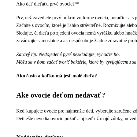
Ako dať dieťaťu prvé ovocie?**
Prv, než zavediete prvý príkrm vo forme ovocia, poraďte sa s 
Začnite s ovocím, ktoré je ľahko stráviteľné. Rozmixujte alebo 
Sledujte, či dieťa po zjedení ovocia nemá vyrážku alebo hnačku
zavádzajte samostatne a ak nespôsobuje žiadne zdravotné pro
Zdravý tip: Nedojedené pyré neskladujte, vyhoďte ho.
Môžu sa v ňom začať tvoriť baktérie, ktoré by vyvíjajúcemu s
Ako často a koľko má jesť malé dieťa?
Aké ovocie deťom nedávať?
Keď kupujete ovocie pre najmenšie deti, vyberajte zaručene zd
Deti ešte nevedia ovocie požuť a aj keď už majú zúbky, nevedi
Nedávajte deťom: