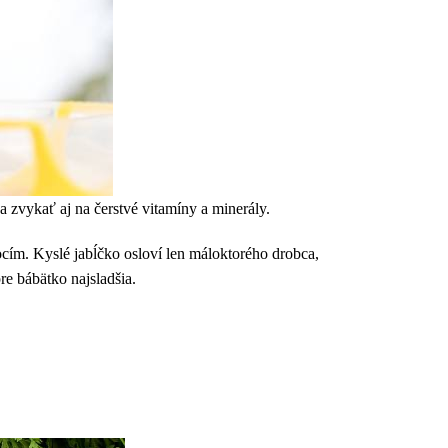
 zvykať aj na čerstvé vitamíny a minerály.
ocím. Kyslé jabĺčko osloví len máloktorého drobca,
e bábätko najsladšia.