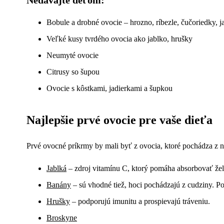
Bobule a drobné ovocie – hrozno, ríbezle, čučoriedky, ja
Veľké kusy tvrdého ovocia ako jablko, hrušky
Neumyté ovocie
Citrusy so šupou
Ovocie s kôstkami, jadierkami a šupkou
Najlepšie prvé ovocie pre vaše dieťa
Prvé ovocné príkrmy by mali byť z ovocia, ktoré pochádza z n
Jablká
– zdroj vitamínu C, ktorý pomáha absorbovať žel
Banány
– sú vhodné tiež, hoci pochádzajú z cudziny. Po
Hrušky
– podporujú imunitu a prospievajú tráveniu.
Broskyne