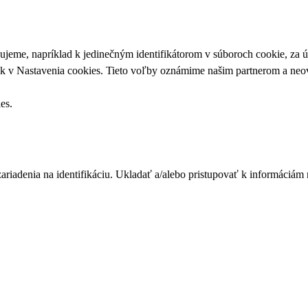
upujeme, napríklad k jedinečným identifikátorom v súboroch cookie, za
ek v
Nastavenia cookies
. Tieto voľby oznámime našim partnerom a neov
ies
.
zariadenia na identifikáciu. Ukladať a/alebo pristupovať k informáciám