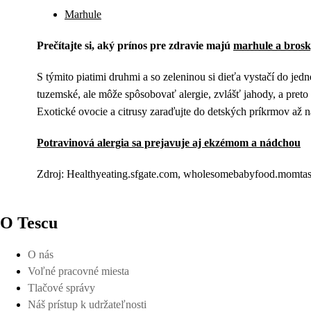
Marhule
Prečítajte si, aký prínos pre zdravie majú
marhule a bros
S týmito piatimi druhmi a so zeleninou si dieťa vystačí do jed
tuzemské, ale môže spôsobovať alergie, zvlášť jahody, a pret
Exotické ovocie a citrusy zaraďujte do detských príkrmov až n
Potravinová alergia sa prejavuje aj ekzémom a nádchou
Zdroj: Healthyeating.sfgate.com, wholesomebabyfood.momtast
O Tescu
O nás
Voľné pracovné miesta
Tlačové správy
Náš prístup k udržateľnosti