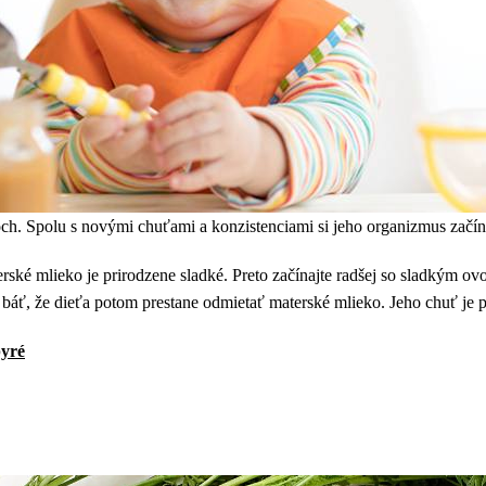
ch. Spolu s novými chuťami a konzistenciami si jeho organizmus začína
ské mlieko je prirodzene sladké. Preto začínajte radšej so sladkým ov
áť, že dieťa potom prestane odmietať materské mlieko. Jeho chuť je pr
yré