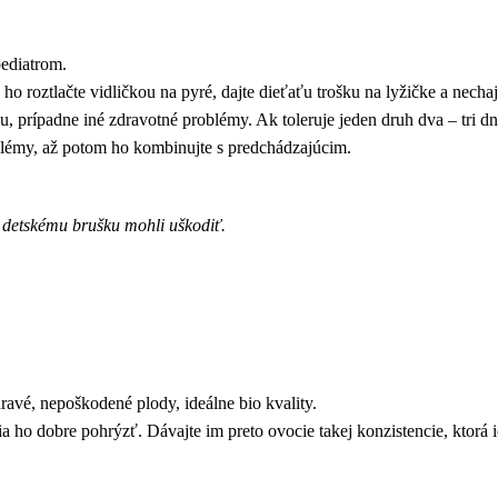
pediatrom.
ho roztlačte vidličkou na pyré, dajte dieťaťu trošku na lyžičke a necha
, prípadne iné zdravotné problémy. Ak toleruje jeden druh dva – tri dn
blémy, až potom ho kombinujte s predchádzajúcim.
a detskému brušku mohli uškodiť.
ravé, nepoškodené plody, ideálne bio kvality.
a ho dobre pohrýzť. Dávajte im preto ovocie takej konzistencie, ktorá