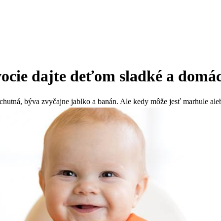
vocie dajte deťom sladké a domá
ochutná, býva zvyčajne jablko a banán. Ale kedy môže jesť marhule al