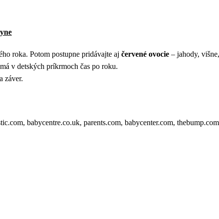
kyne
ného roka. Potom postupne pridávajte aj
červené ovocie
– jahody, višne,
o má v detských príkrmoch čas po roku.
a záver.
ic.com, babycentre.co.uk, parents.com, babycenter.com, thebump.com