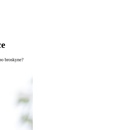
ce
ebo broskyne?