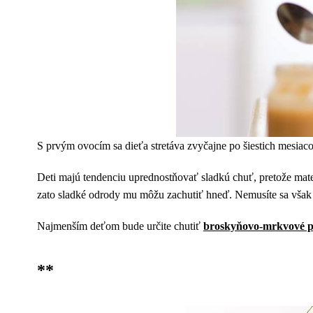
S prvým ovocím sa dieťa stretáva zvyčajne po šiestich mesiaco
Deti majú tendenciu uprednostňovať sladkú chuť, pretože mater
zato sladké odrody mu môžu zachutiť hneď. Nemusíte sa však b
Najmenším deťom bude určite chutiť
broskyňovo-mrkvové p
**