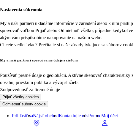
Nastavenia súkromia
My a naši partneri ukladáme informácie v zariadení alebo k nim prist
spravovať voľbou Prijať alebo Odmietnuť všetko, prípadne kedykoľv
akým vám prispôsobíme nakupovanie na našom webe.
Chcete vedieť viac? Prečítajte si naše zásady týkajúce sa
súborov cook
My a naši partneri spracúvame údaje s cieľom
Používať presné údaje o geolokácii. Aktívne skenovať charakteristiky 
obsahu, prieskum publika a vývoj služieb.
Zodpovednosť za firemné údaje
Prijať všetky cookies
Odmietnuť súbory cookie
Prihlásiť sa
Nájsť obchod
Kontaktujte nás
Pomoc
Môj účet