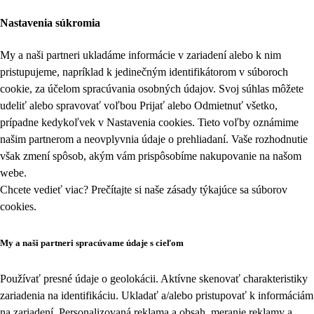
Nastavenia súkromia
My a naši partneri ukladáme informácie v zariadení alebo k nim
pristupujeme, napríklad k jedinečným identifikátorom v súboroch
cookie, za účelom spracúvania osobných údajov. Svoj súhlas môžete
udeliť alebo spravovať voľbou Prijať alebo Odmietnuť všetko,
prípadne kedykoľvek v
Nastavenia cookies
. Tieto voľby oznámime
našim partnerom a neovplyvnia údaje o prehliadaní. Vaše rozhodnutie
však zmení spôsob, akým vám prispôsobíme nakupovanie na našom
webe.
Chcete vedieť viac? Prečítajte si naše zásady týkajúce sa
súborov
cookies
.
My a naši partneri spracúvame údaje s cieľom
Používať presné údaje o geolokácii. Aktívne skenovať charakteristiky
zariadenia na identifikáciu. Ukladať a/alebo pristupovať k informáciám
na zariadení. Personalizovaná reklama a obsah, meranie reklamy a