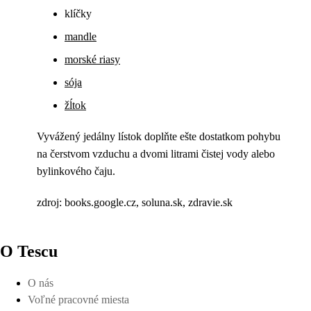
klíčky
mandle
morské riasy
sója
žĺtok
Vyvážený jedálny lístok doplňte ešte dostatkom pohybu
na čerstvom vzduchu a dvomi litrami čistej vody alebo
bylinkového čaju.
zdroj: books.google.cz, soluna.sk, zdravie.sk
O Tescu
O nás
Voľné pracovné miesta