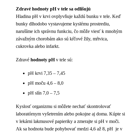
Zdravé hodnoty pH v tele sa odlišujú
Hladina pH v krvi ovplyvňuje každú bunku v tele. Keď
bunky dlhodobo vystavujeme kyslému prostrediu,
narušíme ich správnu funkciu, čo môže viesť k mnohým
závažným chorobám ako sú kŕčové žily, mŕtvica,
cukrovka alebo infarkt.
Zdravé
hodnoty pH
v tele sú:
pH krvi 7,35 – 7,45
pH moču 4,6 – 8,0
pH slín 7,0 – 7,5
Kyslosť organizmu si môžete nechať skontrolovať
laboratórnym vyšetrením alebo pokojne aj doma. Kúpte si
v lekárni lakmusové papieriky a zmerajte si pH v moči.
Ak sa hodnota bude pohybovať medzi 4,6 až 8, pH je v