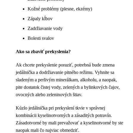
Kožné problémy (plesne, ekzémy)
Zápaly kĺbov
Zadržiavanie vody
Bolesti svalov
Ako sa zbaviť prekyslenia?
Ak chcete prekyslenie poraziť, potrebná bude zmena
jedálnička a dodržiavanie pitného režimu. Vyhnite sa
sladeným a perlivým minerálkam, alkoholu, a naopak,
pite dostatok čistej vody, zelených a bylinkových čajov,
ovocných alebo zeleninových štiav.
Kúzlo jedálnička pri prekyslení tkvie v správnej
kombinácii kyselinotvorných a zásaditých potravín.
Zásadotvorné by mali prevažovať a kyselinotvorné by ste
naopak mali čo najviac obmedziť.