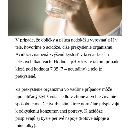
V prípade, že obličky a pľúca nedokážu vyrovnať pH v
tele, hovoríme o acidóze, čiže prekyslenie organizmu.
Acidóza znamená zvýšenú kyslosť v krvi a ďalších
telesných tkanivách. Hodnota pH v krvi v takom prípade
klesá pod hodnotu 7,35 (7 – neutrálny) a telo je
prekyslené.
Za prekyslenie organizmu vo väčšine prípadov môže
uponáhľaný štýl života. Jedlo v zhone a rýchle žuvanie
spôsobuje menšie tvorbu slín, ktoré normálne prispievajú
k odkysleniu konzumovanej potravy. K acidóze
prispievajú aj kyslé perlivé nápoje (kolové nápoje a
minerálky).