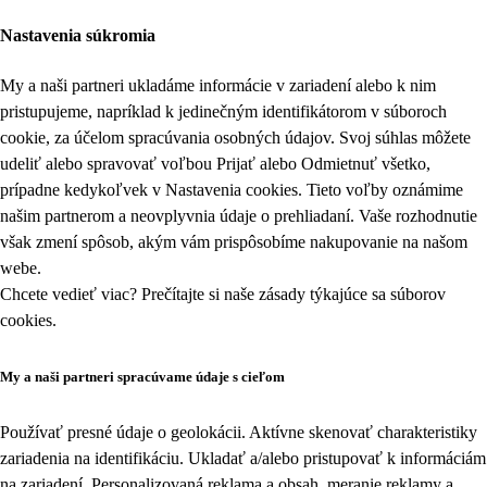
Nastavenia súkromia
My a naši partneri ukladáme informácie v zariadení alebo k nim
pristupujeme, napríklad k jedinečným identifikátorom v súboroch
cookie, za účelom spracúvania osobných údajov. Svoj súhlas môžete
udeliť alebo spravovať voľbou Prijať alebo Odmietnuť všetko,
prípadne kedykoľvek v
Nastavenia cookies
. Tieto voľby oznámime
našim partnerom a neovplyvnia údaje o prehliadaní. Vaše rozhodnutie
však zmení spôsob, akým vám prispôsobíme nakupovanie na našom
webe.
Chcete vedieť viac? Prečítajte si naše zásady týkajúce sa
súborov
cookies
.
My a naši partneri spracúvame údaje s cieľom
Používať presné údaje o geolokácii. Aktívne skenovať charakteristiky
zariadenia na identifikáciu. Ukladať a/alebo pristupovať k informáciám
na zariadení. Personalizovaná reklama a obsah, meranie reklamy a