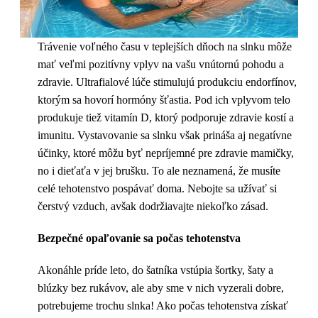
Trávenie voľného času v teplejších dňoch na slnku môže
mať veľmi pozitívny vplyv na vašu vnútornú pohodu a
zdravie. Ultrafialové lúče stimulujú produkciu endorfínov,
ktorým sa hovorí hormóny šťastia. Pod ich vplyvom telo
produkuje tiež vitamín D, ktorý podporuje zdravie kostí a
imunitu. Vystavovanie sa slnku však prináša aj negatívne
účinky, ktoré môžu byť nepríjemné pre zdravie mamičky,
no i dieťaťa v jej brušku. To ale neznamená, že musíte
celé tehotenstvo pospávať doma. Nebojte sa užívať si
čerstvý vzduch, avšak dodržiavajte niekoľko zásad.
Bezpečné opaľovanie sa počas tehotenstva
Akonáhle príde leto, do šatníka vstúpia šortky, šaty a
blúzky bez rukávov, ale aby sme v nich vyzerali dobre,
potrebujeme trochu slnka! Ako počas tehotenstva získať