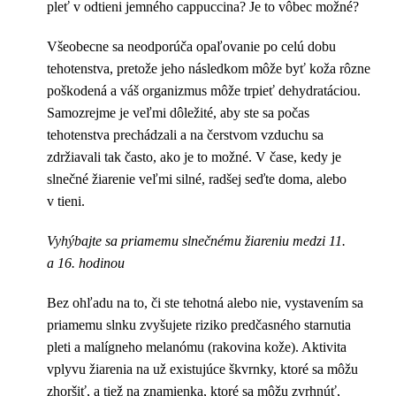
pleť v odtieni jemného cappuccina? Je to vôbec možné?
Všeobecne sa neodporúča opaľovanie po celú dobu
tehotenstva, pretože jeho následkom môže byť koža rôzne
poškodená a váš organizmus môže trpieť dehydratáciou.
Samozrejme je veľmi dôležité, aby ste sa počas
tehotenstva prechádzali a na čerstvom vzduchu sa
zdržiavali tak často, ako je to možné. V čase, kedy je
slnečné žiarenie veľmi silné, radšej seďte doma, alebo
v tieni.
Vyhýbajte sa priamemu slnečnému žiareniu medzi 11.
a 16. hodinou
Bez ohľadu na to, či ste tehotná alebo nie, vystavením sa
priamemu slnku zvyšujete riziko predčasného starnutia
pleti a malígneho melanómu (rakovina kože). Aktivita
vplyvu žiarenia na už existujúce škvrnky, ktoré sa môžu
zhoršiť, a tiež na znamienka, ktoré sa môžu zvrhnúť,