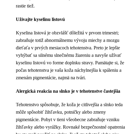
rastie tiež.
Užívajte kyselinu listovú
Kyselina listová je obzvlášť dôležitá v prvom trimestri;
zabraňuje totiž abnormálnemu vývoju miechy a mozgu
dieťaťa v prvých mesiacoch tehotenstva. Preto je lepšie
vyhýbať sa silnému slnečnému žiareniu a navyše užívať
kyselinu listovú vo forme doplnku stravy. Pamätajte si, že
počas tehotenstva je vaša koža náchylnejšia k spáleniu a
zmenám pigmentácie, najmä na tvári.
Alergická reakcia na slnko je v tehotenstve častejšia
Tehotenstvo spôsobuje, že koža je citlivejšia a slnko teda
môže spôsobiť žihľavku, potničky alebo zmeny
pigmentácie. Pobyt v tieni všeobecne zabraňuje vzniku
žihľavky alebo vyrážky. Rovnaké bezpečnostné opatrenia