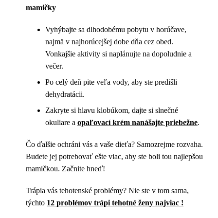
mamičky
Vyhýbajte sa dlhodobému pobytu v horúčave,
najmä v najhorúcejšej dobe dňa cez obed.
Vonkajšie aktivity si naplánujte na dopoludnie a
večer.
Po celý deň pite veľa vody, aby ste predišli
dehydratácii.
Zakryte si hlavu klobúkom, dajte si slnečné
okuliare a
opaľovací krém nanášajte priebežne
.
Čo ďalšie ochráni vás a vaše dieťa? Samozrejme rozvaha.
Budete jej potrebovať ešte viac, aby ste boli tou najlepšou
mamičkou. Začnite hneď!
Trápia vás tehotenské problémy? Nie ste v tom sama,
týchto
12 problémov trápi tehotné ženy najviac !