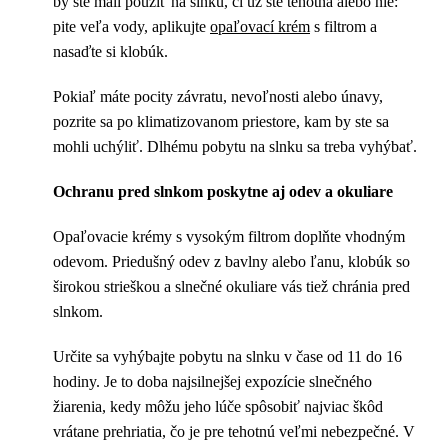
by ste mali použiť na slnku, či už ste tehotná alebo nie:
pite veľa vody, aplikujte
opaľovací krém
s filtrom a
nasaďte si klobúk.
Pokiaľ máte pocity závratu, nevoľnosti alebo únavy,
pozrite sa po klimatizovanom priestore, kam by ste sa
mohli uchýliť. Dlhému pobytu na slnku sa treba vyhýbať.
Ochranu pred slnkom poskytne aj odev a okuliare
Opaľovacie krémy s vysokým filtrom doplňte vhodným
odevom. Priedušný odev z bavlny alebo ľanu, klobúk so
širokou strieškou a slnečné okuliare vás tiež chránia pred
slnkom.
Určite sa vyhýbajte pobytu na slnku v čase od 11 do 16
hodiny. Je to doba najsilnejšej expozície slnečného
žiarenia, kedy môžu jeho lúče spôsobiť najviac škôd
vrátane prehriatia, čo je pre tehotnú veľmi nebezpečné. V