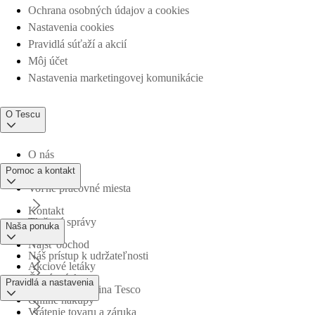
Ochrana osobných údajov a cookies
Nastavenia cookies
Pravidlá súťaží a akcií
Môj účet
Nastavenia marketingovej komunikácie
O Tescu
O nás
Pomoc a kontakt
Voľné pracovné miesta
Kontakt
Tlačové správy
Naša ponuka
Nájsť obchod
Náš prístup k udržateľnosti
Akciové letáky
Časté otázky
Pravidlá a nastavenia
Obchodná skupina Tesco
Online nákupy
Vrátenie tovaru a záruka