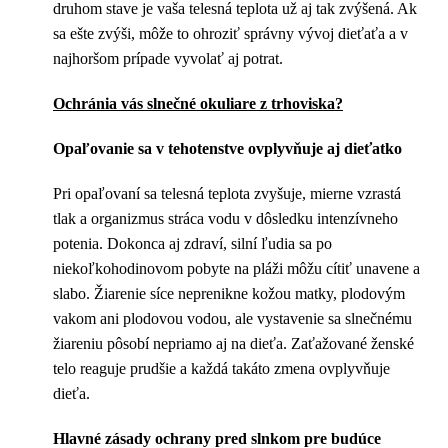
druhom stave je vaša telesná teplota už aj tak zvýšená. Ak
sa ešte zvýši, môže to ohroziť správny vývoj dieťaťa a v
najhoršom prípade vyvolať aj potrat.
Ochránia vás slnečné okuliare z trhoviska?
Opaľovanie sa v tehotenstve ovplyvňuje aj dieťatko
Pri opaľovaní sa telesná teplota zvyšuje, mierne vzrastá
tlak a organizmus stráca vodu v dôsledku intenzívneho
potenia. Dokonca aj zdraví, silní ľudia sa po
niekoľkohodinovom pobyte na pláži môžu cítiť unavene a
slabo. Žiarenie síce neprenikne kožou matky, plodovým
vakom ani plodovou vodou, ale vystavenie sa slnečnému
žiareniu pôsobí nepriamo aj na dieťa. Zaťažované ženské
telo reaguje prudšie a každá takáto zmena ovplyvňuje
dieťa.
Hlavné zásady ochrany pred slnkom pre budúce