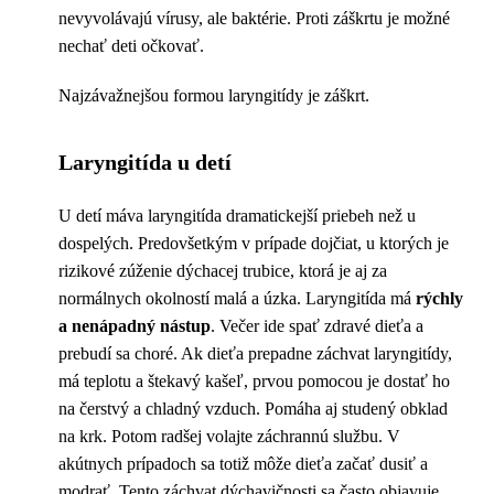
nevyvolávajú vírusy, ale baktérie. Proti záškrtu je možné
nechať deti očkovať.
Najzávažnejšou formou laryngitídy je záškrt.
Laryngitída u detí
U detí máva laryngitída dramatickejší priebeh než u
dospelých. Predovšetkým v prípade dojčiat, u ktorých je
rizikové zúženie dýchacej trubice, ktorá je aj za
normálnych okolností malá a úzka. Laryngitída má
rýchly
a nenápadný nástup
. Večer ide spať zdravé dieťa a
prebudí sa choré. Ak dieťa prepadne záchvat laryngitídy,
má teplotu a štekavý kašeľ, prvou pomocou je dostať ho
na čerstvý a chladný vzduch. Pomáha aj studený obklad
na krk. Potom radšej volajte záchrannú službu. V
akútnych prípadoch sa totiž môže dieťa začať dusiť a
modrať. Tento záchvat dýchavičnosti sa často objavuje