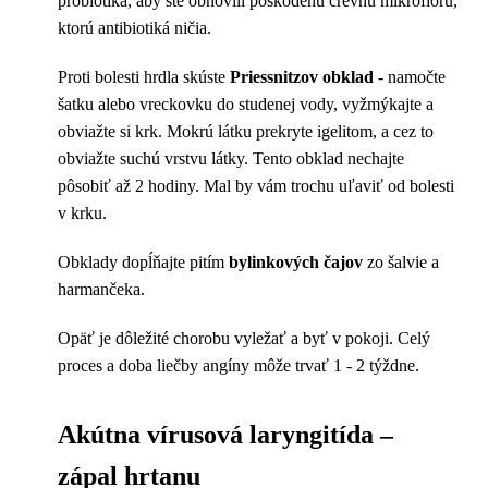
probiotiká, aby ste obnovili poškodenú črevnú mikroflóru,
ktorú antibiotiká ničia.
Proti bolesti hrdla skúste
Priessnitzov obklad
- namočte
šatku alebo vreckovku do studenej vody, vyžmýkajte a
obviažte si krk. Mokrú látku prekryte igelitom, a cez to
obviažte suchú vrstvu látky. Tento obklad nechajte
pôsobiť až 2 hodiny. Mal by vám trochu uľaviť od bolesti
v krku.
Obklady dopĺňajte pitím
bylinkových čajov
zo šalvie a
harmančeka.
Opäť je dôležité chorobu vyležať a byť v pokoji. Celý
proces a doba liečby angíny môže trvať 1 - 2 týždne.
Akútna vírusová laryngitída –
zápal hrtanu