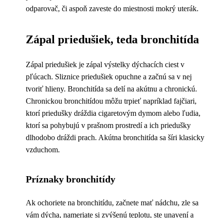
odparovač, či aspoň zaveste do miestnosti mokrý uterák.
Zápal priedušiek, teda bronchitída
Zápal priedušiek je zápal výstelky dýchacích ciest v
pľúcach. Sliznice priedušiek opuchne a začnú sa v nej
tvoriť hlieny. Bronchitída sa delí na akútnu a chronickú.
Chronickou bronchitídou môžu trpieť napríklad fajčiari,
ktorí priedušky dráždia cigaretovým dymom alebo ľudia,
ktorí sa pohybujú v prašnom prostredí a ich priedušky
dlhodobo dráždi prach. Akútna bronchitída sa šíri klasicky
vzduchom.
Príznaky bronchitídy
Ak ochoriete na bronchitídu, začnete mať nádchu, zle sa
vám dýcha, nameriate si zvýšenú teplotu, ste unavení a