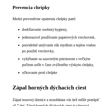
Prevencia chrípky
Medzi preventívne opatrenia chrípky patrí:
dodržiavanie osobnej hygieny,
jednorazové používanie papierových vreckoviek,
pravidelné umývanie rúk mydlom a teplou vodou
po použití vreckovky,
vyhýbanie sa uzavretým priestorom s veľkým
počtom osôb v čase zvýšeného výskytu chrípky,
očkovanie proti chrípke
Zápal horných dýchacích ciest
Zápal nosovej sliznice a nosohltana vás tiež môže potrápiť
až 7 dní. Zápal horných dýchacích ciest je vírusová