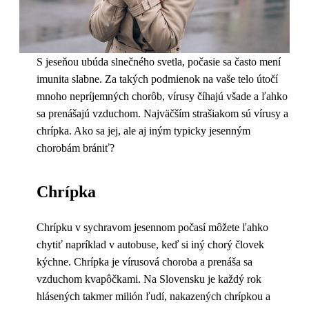
S jeseňou ubúda slnečného svetla, počasie sa často mení
imunita slabne. Za takých podmienok na vaše telo útočí
mnoho nepríjemných chorôb, vírusy číhajú všade a ľahko
sa prenášajú vzduchom. Najväčším strašiakom sú vírusy a
chrípka. Ako sa jej, ale aj iným typicky jesenným
chorobám brániť?
Chrípka
Chrípku v sychravom jesennom počasí môžete ľahko
chytiť napríklad v autobuse, keď si iný chorý človek
kýchne. Chrípka je vírusová choroba a prenáša sa
vzduchom kvapôčkami. Na Slovensku je každý rok
hlásených takmer milión ľudí, nakazených chrípkou a