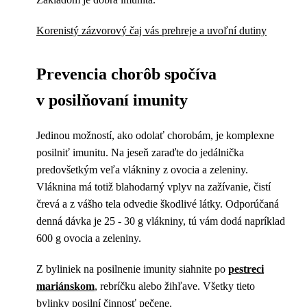
Korenistý zázvorový čaj vás prehreje a uvoľní dutiny
Prevencia chorôb spočíva
v posilňovaní imunity
Jedinou možností, ako odolať chorobám, je komplexne
posilniť imunitu. Na jeseň zaraďte do jedálnička
predovšetkým veľa vlákniny z ovocia a zeleniny.
Vláknina má totiž blahodarný vplyv na zažívanie, čistí
črevá a z vášho tela odvedie škodlivé látky. Odporúčaná
denná dávka je 25 - 30 g vlákniny, tú vám dodá napríklad
600 g ovocia a zeleniny.
Z byliniek na posilnenie imunity siahnite po
pestreci
mariánskom
, rebríčku alebo žihľave. Všetky tieto
bylinky posilní činnosť pečene.