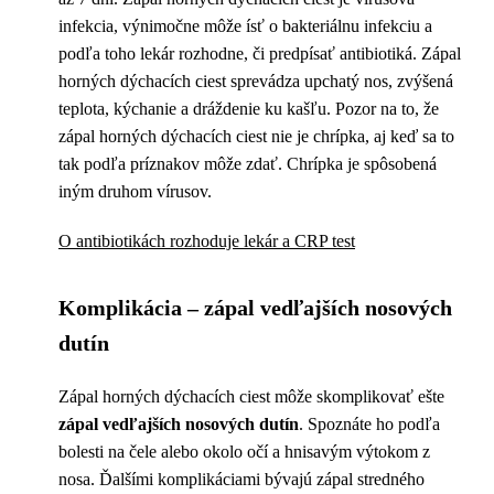
infekcia, výnimočne môže ísť o bakteriálnu infekciu a
podľa toho lekár rozhodne, či predpísať antibiotiká. Zápal
horných dýchacích ciest sprevádza upchatý nos, zvýšená
teplota, kýchanie a dráždenie ku kašľu. Pozor na to, že
zápal horných dýchacích ciest nie je chrípka, aj keď sa to
tak podľa príznakov môže zdať. Chrípka je spôsobená
iným druhom vírusov.
O antibiotikách rozhoduje lekár a CRP test
Komplikácia – zápal vedľajších nosových
dutín
Zápal horných dýchacích ciest môže skomplikovať ešte
zápal vedľajších nosových dutín
. Spoznáte ho podľa
bolesti na čele alebo okolo očí a hnisavým výtokom z
nosa. Ďalšími komplikáciami bývajú zápal stredného