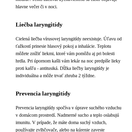
hlavne večer či v noci.
Liečba laryngitídy
Cielená liečba vírusovej laryngitídy neexistuje. Úľavu od
ťažkostí prinesie hlasový pokoj a inhalácie. Teplotu
môžete znížiť liekmi, ktoré vám pomôžu aj pri bolesti
hrdla. Pri úpornom kašli vám lekár na noc predpíše lieky
proti kašľu - antitusiká. Dĺžka liečby laryngitídy je
individuálna a môže trvať zhruba 2 týždne.
Prevencia laryngitídy
Prevencia laryngitídy spočíva v úprave suchého vzduchu
v domácom prostredí. Nadmerné sucho a teplo oslabujú
imunitu. V prípade, že máte doma suchý vzduch,
používajte zvlhčovače, alebo na kúrenie zaveste