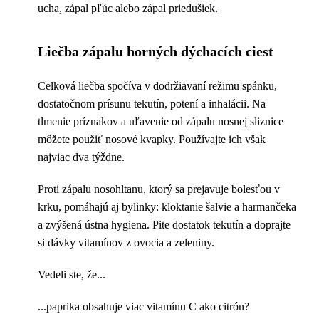
ucha, zápal pľúc alebo zápal priedušiek.
Liečba zápalu horných dýchacích ciest
Celková liečba spočíva v dodržiavaní režimu spánku,
dostatočnom prísunu tekutín, potení a inhalácii. Na
tlmenie príznakov a uľavenie od zápalu nosnej sliznice
môžete použiť nosové kvapky. Používajte ich však
najviac dva týždne.
Proti zápalu nosohltanu, ktorý sa prejavuje bolesťou v
krku, pomáhajú aj bylinky: kloktanie šalvie a harmančeka
a zvýšená ústna hygiena. Pite dostatok tekutín a doprajte
si dávky vitamínov z ovocia a zeleniny.
Vedeli ste, že...
...paprika obsahuje viac vitamínu C ako citrón?