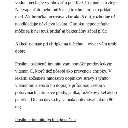
vodou, nechajte vylúhovať a po 10 až 15 minútach zlejte.
Nakvapkať do neho môžete aj trochu citróna a pridať
med. Ak horúčka pretrváva viac ako 5 dní, rozhodne už
neodkladajte návštevu lekára. Chrípku nepodceňujte,
môže sa k nej totiž pridať aj bakteriálny zápal pľúc.
Aj keď nemáte pri chrípke na nič chuť, vývar vám urobí
dobre
Posilniť oslabenú imunitu vám pomôže predovšetkým
vitamín C, ktorý tiež pôsobí ako prevencia chrípky. V
lekárni zoženiete množstvo doplnkov stravy s týmto
vitamínom alebo si ho doprajte prírodnou cestou v
potravinách: citrusové plody, jablká, ružičkový kel alebo
paprika. Denná dávka by sa mala pohybovať okolo 80
mg.
Posilnite imunitu tých najmenších