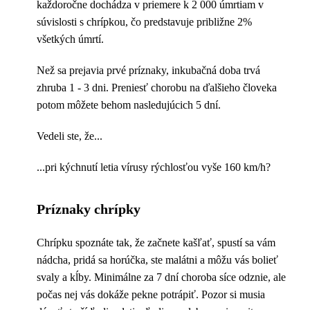
každoročne dochádza v priemere k 2 000 úmrtiam v
súvislosti s chrípkou, čo predstavuje približne 2%
všetkých úmrtí.
Než sa prejavia prvé príznaky, inkubačná doba trvá
zhruba 1 - 3 dni. Preniesť chorobu na ďalšieho človeka
potom môžete behom nasledujúcich 5 dní.
Vedeli ste, že...
...pri kýchnutí letia vírusy rýchlosťou vyše 160 km/h?
Príznaky chrípky
Chrípku spoznáte tak, že začnete kašľať, spustí sa vám
nádcha, pridá sa horúčka, ste malátni a môžu vás bolieť
svaly a kĺby. Minimálne za 7 dní choroba síce odznie, ale
počas nej vás dokáže pekne potrápiť. Pozor si musia