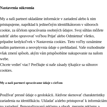
Nastavenia súkromia
My a naši partneri ukladáme informácie v zariadení alebo k nim
pristupujeme, napríklad k jedinečným identifikátorom v súboroch
cookie, za účelom spracúvania osobných údajov. Svoj súhlas môžete
udeliť alebo spravovať voľbou Prijať alebo Odmietnuť všetko,
prípadne kedykoľvek v
Nastavenia cookies
. Tieto voľby oznámime
našim partnerom a neovplyvnia údaje o prehliadaní. Vaše rozhodnutie
však zmení spôsob, akým vám prispôsobíme nakupovanie na našom
webe.
Chcete vedieť viac? Prečítajte si naše zásady týkajúce sa
súborov
cookies
.
My a naši partneri spracúvame údaje s cieľom
Používať presné údaje o geolokácii. Aktívne skenovať charakteristiky
zariadenia na identifikáciu. Ukladať a/alebo pristupovať k informáciám
na zariadení. Personalizovaná reklama a obsah, meranie reklamy a