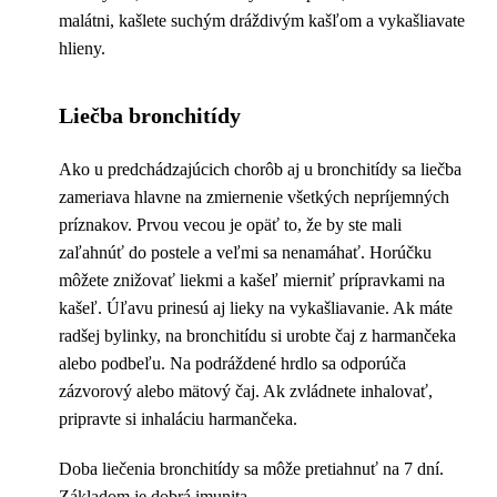
malátni, kašlete suchým dráždivým kašľom a vykašliavate
hlieny.
Liečba bronchitídy
Ako u predchádzajúcich chorôb aj u bronchitídy sa liečba
zameriava hlavne na zmiernenie všetkých nepríjemných
príznakov. Prvou vecou je opäť to, že by ste mali
zaľahnúť do postele a veľmi sa nenamáhať. Horúčku
môžete znižovať liekmi a kašeľ mierniť prípravkami na
kašeľ. Úľavu prinesú aj lieky na vykašliavanie. Ak máte
radšej bylinky, na bronchitídu si urobte čaj z harmančeka
alebo podbeľu. Na podráždené hrdlo sa odporúča
zázvorový alebo mätový čaj. Ak zvládnete inhalovať,
pripravte si inhaláciu harmančeka.
Doba liečenia bronchitídy sa môže pretiahnuť na 7 dní.
Základom je dobrá imunita.