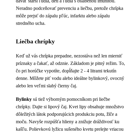
dávať starší ľudia, deti a ľudia s oslabenou imunitou.
Neradno podceňovať prevenciu a liečbu, pretože chrípka
môže prejsť do zápalu pľúc, infarktu alebo zápalu
stredného ucha.
Liečba chrípky
Keď už vás chrípka prepadne, nezostáva než len mierniť
príznaky a čakať, až odznie. Základom je pitný režim. To,
čo pri horúčke vypotíte, dopĺňajte 2 - 4 litrami tekutín
denne. Môžete piť vodu alebo ideálne bylinkový, ovocný
alebo len veľmi slabý čierny čaj.
Bylinky
sú tiež výborným pomocníkom pri liečbe
chrípky. Dajte si lipový čaj. Kvet lipy obsahuje množstvo
dôležitých látok podporujúcich produkciu potu, žlče a
moču. Navyše rozpúšťa hlieny a znižuje dráždivosť ku
kašľu. Polievkovú lyžicu sušeného kvetu prelejte vriacou