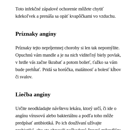
Toto infekčné zápalové ochorenie môžete chytiť
kdekoľvek a prenáša sa opäť kvapôčkami vo vzduchu.
Príznaky angíny
Príznaky tejto nepríjemnej choroby si len tak nepomýlite.
Opuchnú vám mandle a je na nich viditeľný biely povlak,
v hrdle vás začne škrabať a potom bolieť, ťažko sa vám
bude prehĺtať. Pridá sa horúčka, malátnosť a bolesť kĺbov
či svalov.
Liečba angíny
Určite neodkladajte návštevu lekára, ktorý určí, či ide o
angínu vírusovú alebo bakteriálnu a podľa toho môže
predpísať antibiotiká. Po ich doužívaní užívajte