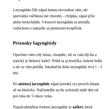
Laryngitída čiže zápal hrtanu nevznikne sám, ale
sprevádza väčšinou iné choroby - chrípku, zápal pľúc
alebo bronchitídu. Vírusová laryngitída sa prenáša
vzduchom a nakazíte sa prenosom kvapôčok.
Príznaky lagyngitídy
Opuchne vám celý hrtan, chraptíte, zle sa vám dýcha a
typický je štekavý kašeľ. Pridá sa aj horúčka, bolesti hrdla
a zle sa vám prehĺta. Inkubačná doba laryngitídy trvá 1 - 3
dni.
Pri
akútnej laryngitíde
zápal preniká cez povrch hrtana
až na hlasivky. Najčastejšie na ňu ochorejú malé deti od
pol roka do 5 rokov veku.
Najzávažnejšiou formou laryngitídy je
záškrt
, ktorý