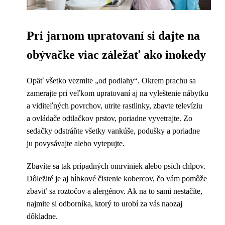
Pri jarnom upratovaní si dajte na
obývačke viac záležať ako inokedy
Opäť všetko vezmite „od podlahy“. Okrem prachu sa
zamerajte pri veľkom upratovaní aj na vyleštenie nábytku
a viditeľných povrchov, utrite rastlinky, zbavte televíziu
a ovládače odtlačkov prstov, poriadne vyvetrajte. Zo
sedačky odstráňte všetky vankúše, podušky a poriadne
ju povysávajte alebo vytepujte.
Zbavíte sa tak prípadných omrviniek alebo psích chlpov.
Dôležité je aj hĺbkové čistenie kobercov, čo vám pomôže
zbaviť sa roztočov a alergénov. Ak na to sami nestačíte,
najmite si odborníka, ktorý to urobí za vás naozaj
dôkladne.