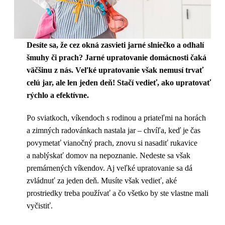
Desíte sa, že cez okná zasvieti jarné slniečko a odhalí
šmuhy či prach? Jarné upratovanie domácnosti čaká
väčšinu z nás. Veľké upratovanie však nemusí trvať
celú jar, ale len jeden deň! Stačí vedieť, ako upratovať
rýchlo a efektívne.
Po sviatkoch, víkendoch s rodinou a priateľmi na horách
a zimných radovánkach nastala jar – chvíľa, keď je čas
povymetať vianočný prach, znovu si nasadiť rukavice
a nablýskať domov na nepoznanie. Nedeste sa však
premárnených víkendov. Aj veľké upratovanie sa dá
zvládnuť za jeden deň. Musíte však vedieť, aké
prostriedky treba používať a čo všetko by ste vlastne mali
vyčistiť.