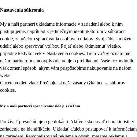
Nastavenia súkromia
My a naši partneri ukladáme informácie v zariadení alebo k nim
pristupujeme, napríklad k jedinečným identifikátorom v súboroch
cookie, za účelom spracúvania osobných údajov. Svoj súhlas môžete
udeliť alebo spravovať voľbou Prijať alebo Odmietnuť všetko,
prípadne kedykoľvek v
Nastavenia cookies
. Tieto voľby oznámime
našim partnerom a neovplyvnia údaje o prehliadaní. Vaše rozhodnutie
však zmení spôsob, akým vám prispôsobíme nakupovanie na našom
webe.
Chcete vedieť viac? Prečítajte si naše zásady týkajúce sa
súborov
cookies
.
My a naši partneri spracúvame údaje s cieľom
Používať presné údaje o geolokácii. Aktívne skenovať charakteristiky
zariadenia na identifikáciu. Ukladať a/alebo pristupovať k informáciám
na zariadení. Personalizovaná reklama a obsah, meranie reklamy a