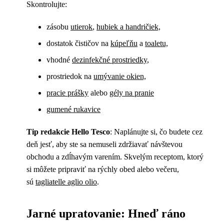
Skontrolujte:
zásobu
utierok
,
hubiek a handričiek,
dostatok čističov na
kúpeľňu
a
toaletu,
vhodné
dezinfekčné prostriedky
,
prostriedok na
umývanie okien,
pracie prášky
alebo
gély na pranie
gumené rukavice
Tip redakcie Hello Tesco
: Naplánujte si, čo budete cez
deň jesť, aby ste sa nemuseli zdržiavať návštevou
obchodu a zdĺhavým varením. Skvelým receptom, ktorý
si môžete pripraviť na rýchly obed alebo večeru,
sú
tagliatelle aglio olio
.
Jarné upratovanie: Hneď ráno