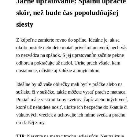
Jarné upratovanie: Spálňu upracte
skôr, než bude čas popoludňajšej
siesty
Z kúpeľne zamierte rovno do spálne. Ideálne je, ak sa
okolo postele nebudete motať priveľmi unavení, nech vás
to nezvádza na spánok. S jej upratovaním začnite pekne
odhora a pokračujte až nadol. Utrite prach všade, kam
dosiahnete, očistite aj žalúzie a umyte okno.
Ideálne by už vaše obliečky mali byť v práčke alebo na
sušiaku či v sušičke, takže môžete vysať prach z matraca.
Pokiaľ máte v skrini kopy svetrov, čapíc alebo iných vecí,
ktoré už nebudete nosiť, uložte ich bezpečne do škatule či
vákuových vreciek a uchovajte ich mimo svetla a prachu
do ďalšej zimy.
TIP
: Nasypte na matrac trochu
jedlej sódy
. Neutralizuje