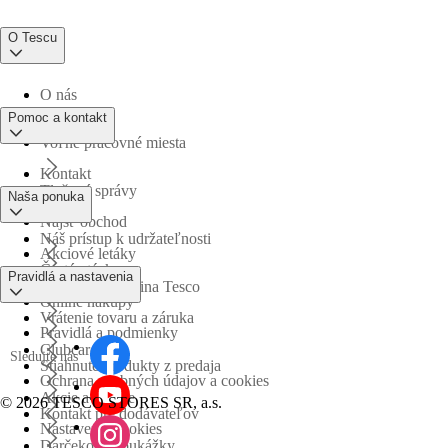
O Tescu
O nás
Pomoc a kontakt
Voľné pracovné miesta
Kontakt
Tlačové správy
Naša ponuka
Nájsť obchod
Náš prístup k udržateľnosti
Akciové letáky
Časté otázky
Pravidlá a nastavenia
Obchodná skupina Tesco
Online nákupy
Vrátenie tovaru a záruka
Pravidlá a podmienky
Clubcard
Sledujte nás
Stiahnuté produkty z predaja
Ochrana osobných údajov a cookies
Akcie a súťaže
©
2026 TESCO STORES SR, a.s.
Kontakt pre dodávateľov
Nastavenia cookies
Darčekové poukážky