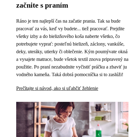
začnite s praním
Ráno je ten najlepší čas na začatie prania. Tak sa bude
pracovať za vás, keď vy budete... tiež pracovať. Prejdite
všetky izby a do bielizňového koša naberte všetko, čo
potrebujete vyprať: posteľnú bielizeň, záclony, vankúše,
deky, uteráky, utierky či oblečenie. Kým poumývate okná
a vysajete matrace, bude všetok textil znova pripravený na
použitie. Po praní nezabudnite vyčistiť práčku a zbaviť ju
vodného kameňa. Taká dobrá pomocníčka si to zaslúži!
Prečítajte si návod, ako si uľahčiť žehlenie