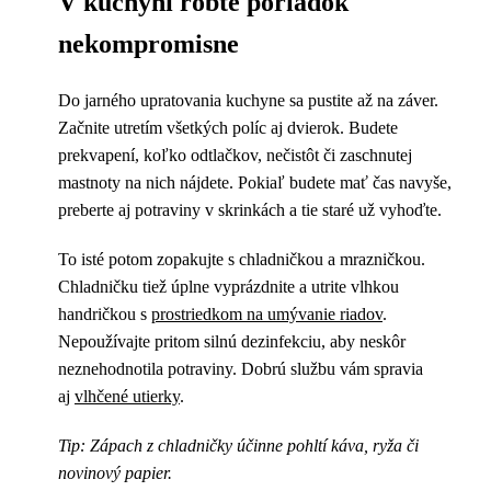
V kuchyni robte poriadok
nekompromisne
Do jarného upratovania kuchyne sa pustite až na záver.
Začnite utretím všetkých políc aj dvierok. Budete
prekvapení, koľko odtlačkov, nečistôt či zaschnutej
mastnoty na nich nájdete. Pokiaľ budete mať čas navyše,
preberte aj potraviny v skrinkách a tie staré už vyhoďte.
To isté potom zopakujte s chladničkou a mrazničkou.
Chladničku tiež úplne vyprázdnite a utrite vlhkou
handričkou s
prostriedkom na umývanie riadov
.
Nepoužívajte pritom silnú dezinfekciu, aby neskôr
neznehodnotila potraviny. Dobrú službu vám spravia
aj
vlhčené utierky
.
Tip: Zápach z chladničky účinne pohltí káva, ryža či
novinový papier.