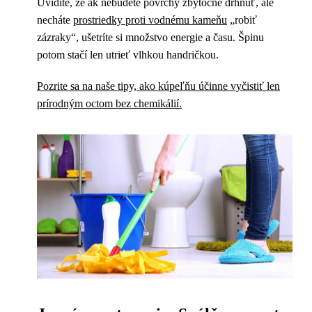
Uvidíte, že ak nebudete povrchy zbytočne drhnúť, ale
necháte
prostriedky proti vodnému kameňu
„robiť
zázraky“, ušetríte si množstvo energie a času. Špinu
potom stačí len utrieť vlhkou handričkou.
Pozrite sa na naše tipy, ako kúpeľňu účinne vyčistiť len
prírodným octom bez chemikálií.