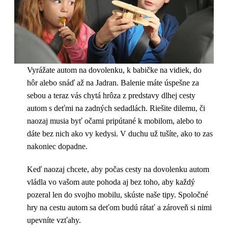
Vyrážate autom na dovolenku, k babičke na vidiek, do
hôr alebo snáď až na Jadran. Balenie máte úspešne za
sebou a teraz vás chytá hrôza z predstavy dlhej cesty
autom s deťmi na zadných sedadlách. Riešite dilemu, či
naozaj musia byť očami pripútané k mobilom, alebo to
dáte bez nich ako vy kedysi. V duchu už tušíte, ako to zas
nakoniec dopadne.
Keď naozaj chcete, aby počas cesty na dovolenku autom
vládla vo vašom aute pohoda aj bez toho, aby každý
pozeral len do svojho mobilu, skúste naše tipy. Spoločné
hry na cestu autom sa deťom budú rátať a zároveň si nimi
upevníte vzťahy.