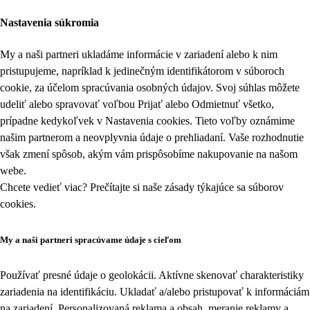
Nastavenia súkromia
My a naši partneri ukladáme informácie v zariadení alebo k nim
pristupujeme, napríklad k jedinečným identifikátorom v súboroch
cookie, za účelom spracúvania osobných údajov. Svoj súhlas môžete
udeliť alebo spravovať voľbou Prijať alebo Odmietnuť všetko,
prípadne kedykoľvek v
Nastavenia cookies
. Tieto voľby oznámime
našim partnerom a neovplyvnia údaje o prehliadaní. Vaše rozhodnutie
však zmení spôsob, akým vám prispôsobíme nakupovanie na našom
webe.
Chcete vedieť viac? Prečítajte si naše zásady týkajúce sa
súborov
cookies
.
My a naši partneri spracúvame údaje s cieľom
Používať presné údaje o geolokácii. Aktívne skenovať charakteristiky
zariadenia na identifikáciu. Ukladať a/alebo pristupovať k informáciám
na zariadení. Personalizovaná reklama a obsah, meranie reklamy a