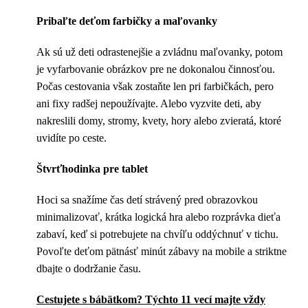
Pribaľte deťom farbičky a maľovanky
Ak sú už deti odrastenejšie a zvládnu maľovanky, potom
je vyfarbovanie obrázkov pre ne dokonalou činnosťou.
Počas cestovania však zostaňte len pri farbičkách, pero
ani fixy radšej nepoužívajte. Alebo vyzvite deti, aby
nakreslili domy, stromy, kvety, hory alebo zvieratá, ktoré
uvidíte po ceste.
Štvrťhodinka pre tablet
Hoci sa snažíme čas detí strávený pred obrazovkou
minimalizovať, krátka logická hra alebo rozprávka dieťa
zabaví, keď si potrebujete na chvíľu oddýchnuť v tichu.
Povoľte deťom pätnásť minút zábavy na mobile a striktne
dbajte o dodržanie času.
Cestujete s bábätkom? Týchto 11 vecí majte vždy