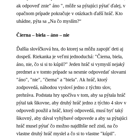
ak odpoveď znie" áno ", môže sa pýtajúci pýtať ďalej, v
opačnom prípade pokračuje v otázkach ďalší hráč. Kto
uhádne, pýta sa „Na čo myslím?“
Čierna – biela – áno – nie
Ďalšia slovíčková hra, do ktorej sa môžu zapojiť deti aj
dospelí. Riekanka je veľmi jednoduchá: "Čierna, biela,
áno, nie, čo si si to kúpil?" Jeden hráč si vymyslí nejaký
predmet a v tomto prípade sa nesmie odpovedať slovami
"áno", "nie", "čierna" a "biela". Ak hráč, ktorý
zodpovedá, náhodou vysloví jedno z týchto slov,
prehráva. Podstata hry spočíva v tom, aby sa pýtala hráč
pýtal tak šikovne, aby druhý hráč jedno z týchto 4 slov v
odpovedi použil a hráč, ktorý odpovedá, musí byť taký
šikovný, aby dával vyhýbavé odpovede a aby sa pýtajúci
hráč musel pýtať čo možno najdlhšie než zistí, na čo
vlastne druhý hráč myslel a čo si to vlastne "kúpil".