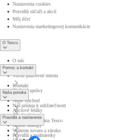
Nastavenia cookies
Pravidlá súťaží a akcií
Môj účet
Nastavenia marketingovej komunikácie
O Tescu
O nás
Pomoc a kontakt
Voľné pracovné miesta
Kontakt
Tlačové správy
Naša ponuka
Nájsť obchod
Náš prístup k udržateľnosti
Akciové letáky
Časté otázky
Pravidlá a nastavenia
Obchodná skupina Tesco
Online nákupy
Vrátenie tovaru a záruka
Pravidlá a podmienky