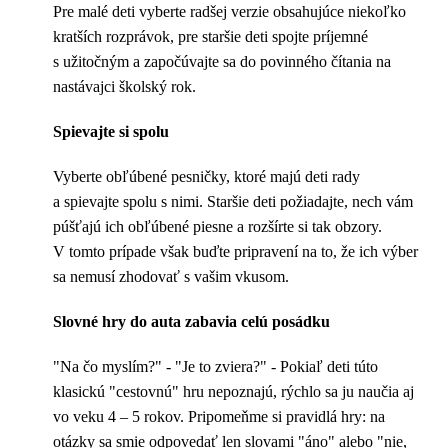
Pre malé deti vyberte radšej verzie obsahujúce niekoľko
kratších rozprávok, pre staršie deti spojte príjemné
s užitočným a započúvajte sa do povinného čítania na
nastávajci školský rok.
Spievajte si spolu
Vyberte obľúbené pesničky, ktoré majú deti rady
a spievajte spolu s nimi. Staršie deti požiadajte, nech vám
púšťajú ich obľúbené piesne a rozšírte si tak obzory.
V tomto prípade však buďte pripravení na to, že ich výber
sa nemusí zhodovať s vašim vkusom.
Slovné hry do auta zabavia celú posádku
"Na čo myslím?" - "Je to zviera?" - Pokiaľ deti túto
klasickú "cestovnú" hru nepoznajú, rýchlo sa ju naučia aj
vo veku 4 – 5 rokov. Pripomeňme si pravidlá hry: na
otázky sa smie odpovedať len slovami "áno" alebo "nie,