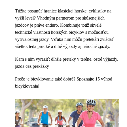
Túžite posunúť hranice klasickej horskej cyklistiky na
vyšší level? Vhodným partnerom pre skúsenejších
jazdcov je práve enduro. Kombinuje totiž skvelé
technické vlastnosti horských bicyklov s možnosťou
vytrvalostnej jazdy. Vďaka nim môžu pretekári zvládať
všetko, teda prudké a dlhé výjazdy aj náročné zjazdy.
Kam s ním vyraziť: dlhšie preteky v teréne, ostré výjazdy,
jazda cez prekážky
Prečo je bicyklovanie také dobré? Spoznajte
15 výhod
bicyklovania
!