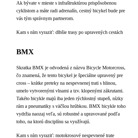
Ak bývate v mieste s infraštruktúrou prispôsobenou
cyklistom a máte radi adrenalín, cestný bicykel bude pre
vás tým správnym partnerom.
Kam s ním vyraziť: dlhšie trasy po upravených cestách
BMX
Skratka BMX je odvodená z názvu Bicycle Motorcross,
čo znamená, že tento bicykel je špeciálne upravený pre
cross – krátke preteky na nespevnenej trati s hlinou,
umelo vytvorenými vlnami a tzv. klopenými zákrutami.
Takéto bicykle majú iba jeden rýchlostný stupeň, nízky
rám a pneumatiky s väčšou hrúbkou. BMX bicykle toho
vydržia naozaj veľa, sú robustné a upravované podľa
toho, na ktorú disciplínu sa využívajú.
Kam s ním vyraziť: motokrosové nespevnené trate