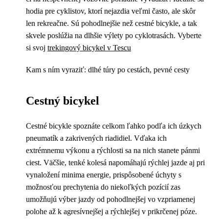
hodia pre cyklistov, ktorí nejazdia veľmi často, ale skôr
len rekreačne. Sú pohodlnejšie než cestné bicykle, a tak
skvele poslúžia na dlhšie výlety po cyklotrasách. Vyberte
si svoj
trekingový bicykel v Tescu
Kam s ním vyraziť: dlhé túry po cestách, pevné cesty
Cestný bicykel
Cestné bicykle spoznáte celkom ľahko podľa ich úzkych
pneumatík a zakrivených riadidiel. Vďaka ich
extrémnemu výkonu a rýchlosti sa na nich stanete pánmi
ciest. Väčšie, tenké kolesá napomáhajú rýchlej jazde aj pri
vynaložení minima energie, prispôsobené úchyty s
možnosťou prechytenia do niekoľkých pozícií zas
umožňujú výber jazdy od pohodlnejšej vo vzpriamenej
polohe až k agresívnejšej a rýchlejšej v prikrčenej póze.