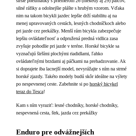
širšie pneumatiky s priemerom 26 (niekedy aj 29) palcov,
silné ráfiky a odolnejšie plášte s hrubým vzorom. Vďaka
nim na takom bicykli jazdec lepšie drží stabilitu aj na
menej upravovaných cestách, lesných chodníčkoch alebo
pri jazde cez prekážky. Menší rám bicykla zabezpečuje
lepšiu ovládateľnosť a odpružená predná vidlica zasa
zvyšuje pohodlie pri jazde v teréne. Horské bicykle sa
vyznačujú širšími plochými riadidlami, ľahko
ovládateľnými brzdami aj páčkami na prehadzovanie. Ak
si doprajete iba lacnejší model, nevyrážajte s ním na strmé
horské zjazdy. Takéto modely budú skôr ideálne na výlety
po nespevnenej ceste. Zabehnite si po
horský bicykel
teraz do Tesca
!
Kam s ním vyraziť: lesné chodníky, horské chodníky,
nespevnená cesta, štrk, jazda cez prekážky
Enduro pre odvážnejších