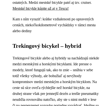
ostatných. Medzi mestské bicykle patrí aj tzv. cruiser.
Mestské bicykle kúpite už aj v Tescu!
Kam s ním vyraziť: krátke vzdialenosti po upravených
cestách, niekoľkokilometrové vychádzky v rámci mesta
alebo dediny
Trekingový bicykel – hybrid
Trekingové bicykle alebo aj hybridy sa nachádzajú niekde
medzi mestskými a horskými bicyklami. Ide presne o
modely, ktoré fungujú tak, ako to znie – snúbia v sebe
totiž všetky výhody, ale bohužiaľ aj nevýhody
kompromisov medzi mestským a horským bicyklom. Na
ceste sú síce oveľa rýchlejšie než horské bicykle, na
druhej strane však pre jemnejší dezén a tenšie pneumatiky
neudržia rovnováhu natoľko, aby ste s nimi mohli v lese
či na nespevnenej vozovke poriadne vyvádzať. Ideálne sa