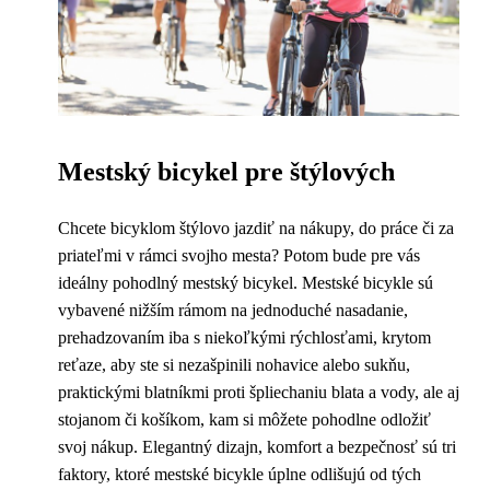
Mestský bicykel pre štýlových
Chcete bicyklom štýlovo jazdiť na nákupy, do práce či za
priateľmi v rámci svojho mesta? Potom bude pre vás
ideálny pohodlný mestský bicykel. Mestské bicykle sú
vybavené nižším rámom na jednoduché nasadanie,
prehadzovaním iba s niekoľkými rýchlosťami, krytom
reťaze, aby ste si nezašpinili nohavice alebo sukňu,
praktickými blatníkmi proti špliechaniu blata a vody, ale aj
stojanom či košíkom, kam si môžete pohodlne odložiť
svoj nákup. Elegantný dizajn, komfort a bezpečnosť sú tri
faktory, ktoré mestské bicykle úplne odlišujú od tých