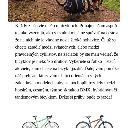
Každý z nás vie niečo o bicykloch. Prinajmenšom aspoň
to, ako vyzerajú, ako sa s nimi musíme správať na ceste a
že na nich nie je vhodné nosiť široké nohavice. Či už sa
chcete zaradiť medzi sviatočných, alebo medzi
pravidelných cyklistov, na začiatok by ste mali vedieť, že
bicyklov je niekoľko druhov. Vyberiete si ľahko – stačí,
ak viete, kam chcete na bicykli jazdiť. Ďalej vám pomôže
náš prehľad, ktorý vám uľahčí orientáciu v tých
základných modeloch, aby ste pochopili rozdiely medzi
horským, cestným, tým so skratkou BMX, hybridným či
tandemovým bicyklom. Držte si prilby, bude to jazda!