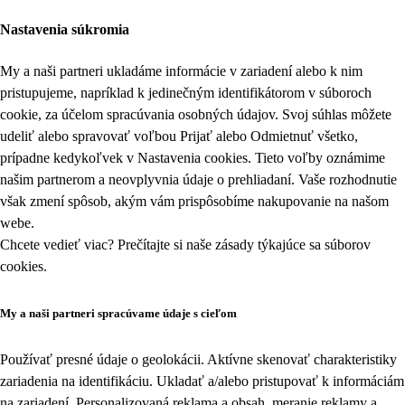
Nastavenia súkromia
My a naši partneri ukladáme informácie v zariadení alebo k nim
pristupujeme, napríklad k jedinečným identifikátorom v súboroch
cookie, za účelom spracúvania osobných údajov. Svoj súhlas môžete
udeliť alebo spravovať voľbou Prijať alebo Odmietnuť všetko,
prípadne kedykoľvek v
Nastavenia cookies
. Tieto voľby oznámime
našim partnerom a neovplyvnia údaje o prehliadaní. Vaše rozhodnutie
však zmení spôsob, akým vám prispôsobíme nakupovanie na našom
webe.
Chcete vedieť viac? Prečítajte si naše zásady týkajúce sa
súborov
cookies
.
My a naši partneri spracúvame údaje s cieľom
Používať presné údaje o geolokácii. Aktívne skenovať charakteristiky
zariadenia na identifikáciu. Ukladať a/alebo pristupovať k informáciám
na zariadení. Personalizovaná reklama a obsah, meranie reklamy a