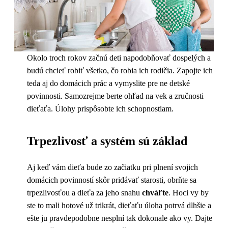
Okolo troch rokov začnú deti napodobňovať dospelých a
budú chcieť robiť všetko, čo robia ich rodičia. Zapojte ich
teda aj do domácich prác a vymyslite pre ne detské
povinnosti. Samozrejme berte ohľad na vek a zručnosti
dieťaťa. Úlohy prispôsobte ich schopnostiam.
Trpezlivosť a systém sú základ
Aj keď vám dieťa bude zo začiatku pri plnení svojich
domácich povinností skôr pridávať starosti, obrňte sa
trpezlivosťou a dieťa za jeho snahu
chváľte
. Hoci vy by
ste to mali hotové už trikrát, dieťaťu úloha potrvá dlhšie a
ešte ju pravdepodobne nesplní tak dokonale ako vy. Dajte