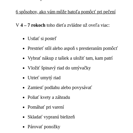
6 spôsobov, ako vám môže batoľa pomôcť pri pečení
V
4 – 7 rokoch
toho dieťa zvládne už oveľa viac:
Ustlať si posteľ
Prestrieť stôl alebo aspoň s prestieraním pomôcť
Vybrať nákup z tašiek a uložiť tam, kam patrí
Vložiť špinavý riad do umývačky
Utrieť umytý riad
Zamiesť podlahu alebo povysávať
Poliať kvety a záhradu
Pomáhať pri varení
Skladať vypranú bielizeň
Párovať ponožky