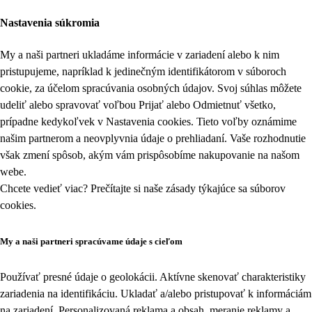
Nastavenia súkromia
My a naši partneri ukladáme informácie v zariadení alebo k nim
pristupujeme, napríklad k jedinečným identifikátorom v súboroch
cookie, za účelom spracúvania osobných údajov. Svoj súhlas môžete
udeliť alebo spravovať voľbou Prijať alebo Odmietnuť všetko,
prípadne kedykoľvek v
Nastavenia cookies
. Tieto voľby oznámime
našim partnerom a neovplyvnia údaje o prehliadaní. Vaše rozhodnutie
však zmení spôsob, akým vám prispôsobíme nakupovanie na našom
webe.
Chcete vedieť viac? Prečítajte si naše zásady týkajúce sa
súborov
cookies
.
My a naši partneri spracúvame údaje s cieľom
Používať presné údaje o geolokácii. Aktívne skenovať charakteristiky
zariadenia na identifikáciu. Ukladať a/alebo pristupovať k informáciám
na zariadení. Personalizovaná reklama a obsah, meranie reklamy a