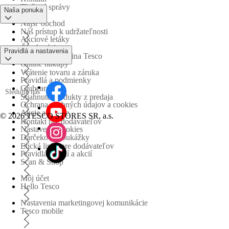
Tlačové správy
Naša ponuka
Nájsť obchod
Náš prístup k udržateľnosti
Akciové letáky
Časté otázky
Pravidlá a nastavenia
Obchodná skupina Tesco
Online nákupy
Vrátenie tovaru a záruka
Pravidlá a podmienky
Clubcard
Sledujte nás
Stiahnuté produkty z predaja
Ochrana osobných údajov a cookies
Akcie a súťaže
©
2026 TESCO STORES SR, a.s.
Kontakt pre dodávateľov
Nastavenia cookies
Darčekové poukážky
Etická linka pre dodávateľov
Pravidlá súťaží a akcií
Scan & Shop
Môj účet
Hello Tesco
Nastavenia marketingovej komunikácie
Tesco mobile