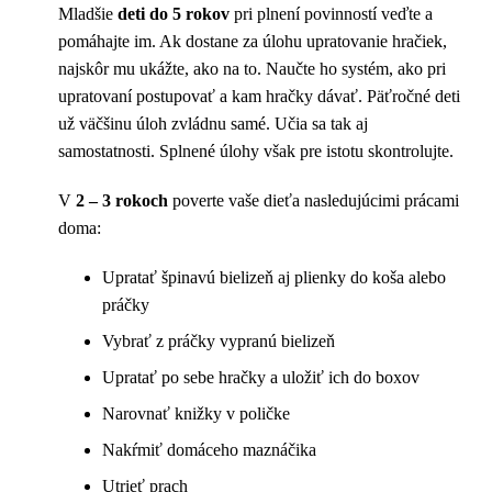
Mladšie
deti do 5 rokov
pri plnení povinností veďte a
pomáhajte im. Ak dostane za úlohu upratovanie hračiek,
najskôr mu ukážte, ako na to. Naučte ho systém, ako pri
upratovaní postupovať a kam hračky dávať. Päťročné deti
už väčšinu úloh zvládnu samé. Učia sa tak aj
samostatnosti. Splnené úlohy však pre istotu skontrolujte.
V
2 – 3 rokoch
poverte vaše dieťa nasledujúcimi prácami
doma:
Upratať špinavú bielizeň aj plienky do koša alebo
práčky
Vybrať z práčky vypranú bielizeň
Upratať po sebe hračky a uložiť ich do boxov
Narovnať knižky v poličke
Nakŕmiť domáceho maznáčika
Utrieť prach