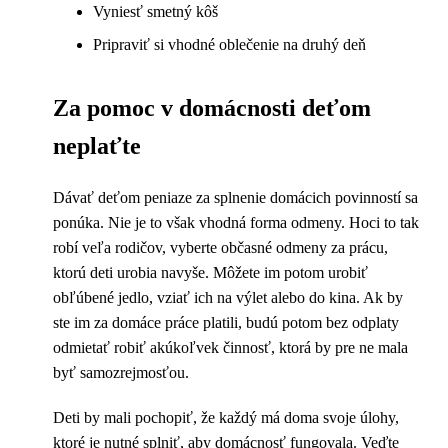
Vyniesť smetný kôš
Pripraviť si vhodné oblečenie na druhý deň
Za pomoc v domácnosti deťom
neplaťte
Dávať deťom peniaze za splnenie domácich povinností sa
ponúka. Nie je to však vhodná forma odmeny. Hoci to tak
robí veľa rodičov, vyberte občasné odmeny za prácu,
ktorú deti urobia navyše. Môžete im potom urobiť
obľúbené jedlo, vziať ich na výlet alebo do kina. Ak by
ste im za domáce práce platili, budú potom bez odplaty
odmietať robiť akúkoľvek činnosť, ktorá by pre ne mala
byť samozrejmosťou.
Deti by mali pochopiť, že každý má doma svoje úlohy,
ktoré je nutné splniť, aby domácnosť fungovala. Veďte