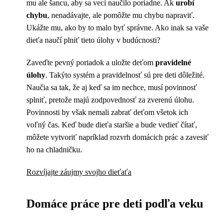
mu ale šancu, aby sa veci naučilo poriadne. Ak
urobí
chybu
, nenadávajte, ale pomôžte mu chybu napraviť.
Ukážte mu, ako by to malo byť správne. Ako inak sa vaše
dieťa naučí plniť tieto úlohy v budúcnosti?
Zaveďte pevný poriadok a uložte deťom
pravidelné
úlohy
. Takýto systém a pravidelnosť sú pre deti dôležité.
Naučia sa tak, že aj keď sa im nechce, musí povinnosť
splniť, pretože majú zodpovednosť za zverenú úlohu.
Povinnosti by však nemali zabrať deťom všetok ich
voľný čas. Keď bude dieťa staršie a bude vedieť čítať,
môžete vytvoriť napríklad rozvrh domácich prác a zavesiť
ho na chladničku.
Rozvíjajte záujmy svojho dieťaťa
Domáce práce pre deti podľa veku