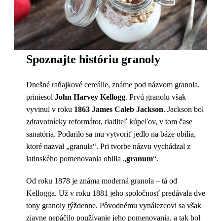
Spoznajte históriu granoly
Dnešné raňajkové cereálie, známe pod názvom granola,
priniesol
John Harvey Kellogg
. Prvú granolu však
vyvinul v roku
1863 James Caleb Jackson
. Jackson bol
zdravotnícky reformátor, riaditeľ kúpeľov, v tom čase
sanatória. Podarilo sa mu vytvoriť jedlo na báze obilia,
ktoré nazval „granula“. Pri tvorbe názvu vychádzal z
latinského pomenovania obilia „
granum
“.
Od roku 1878 je známa moderná granola – tá od
Kellogga. Už v roku 1881 jeho spoločnosť predávala dve
tony granoly týždenne. Pôvodnému vynálezcovi sa však
zjavne nepáčilo používanie jeho pomenovania, a tak bol