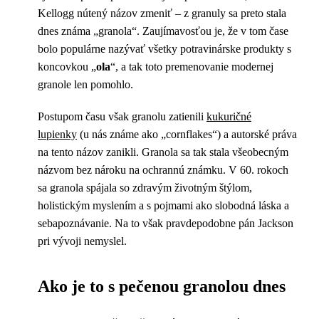
Kellogg nútený názov zmeniť – z granuly sa preto stala
dnes známa „granola“. Zaujímavosťou je, že v tom čase
bolo populárne nazývať všetky potravinárske produkty s
koncovkou „
ola
“, a tak toto premenovanie modernej
granole len pomohlo.
Postupom času však granolu zatienili
kukuričné
lupienky
(u nás známe ako „cornflakes“) a autorské práva
na tento názov zanikli. Granola sa tak stala všeobecným
názvom bez nároku na ochrannú známku. V 60. rokoch
sa granola spájala so zdravým životným štýlom,
holistickým myslením a s pojmami ako slobodná láska a
sebapoznávanie. Na to však pravdepodobne pán Jackson
pri vývoji nemyslel.
Ako je to s pečenou granolou dnes