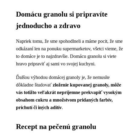
Domácu granolu si pripravíte
jednoducho a zdravo
Napriek tomu, že sme spohodlneli a máme pocit, že sme
odkázaní len na ponuku supermarketov, všetci vieme, že
to domáce je to najzdravšie. Domácu granolu si viete
hravo pripraviť aj sami vo svojej kuchyni.
Ďalšou výhodou domácej granoly je, že nemusíte
dôkladne študovať
zloženie kupovanej granoly, môže
vás totižto veľakrát
nepríjemne prekvapiť vysokým
obsahom cukru a množstvom pridaných farbív,
príchutí či iných aditív
.
Recept na pečenú granolu