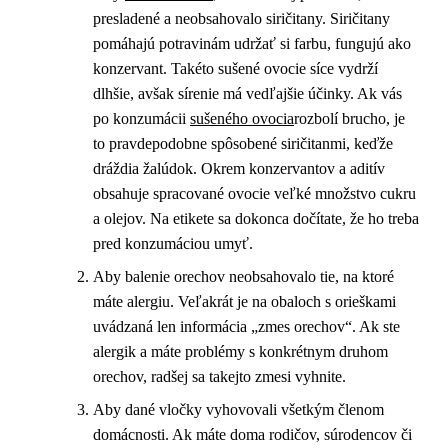
presladené a neobsahovalo siričitany. Siričitany
pomáhajú potravinám udržať si farbu, fungujú ako
konzervant. Takéto sušené ovocie síce vydrží
dlhšie, avšak sírenie má vedľajšie účinky. Ak vás
po konzumácii
sušeného ovocia
rozbolí brucho, je
to pravdepodobne spôsobené siričitanmi, keďže
dráždia žalúdok. Okrem konzervantov a aditív
obsahuje spracované ovocie veľké množstvo cukru
a olejov. Na etikete sa dokonca dočítate, že ho treba
pred konzumáciou umyť.
Aby balenie orechov neobsahovalo tie, na ktoré
máte alergiu. Veľakrát je na obaloch s orieškami
uvádzaná len informácia „zmes orechov“. Ak ste
alergik a máte problémy s konkrétnym druhom
orechov, radšej sa takejto zmesi vyhnite.
Aby dané vločky vyhovovali všetkým členom
domácnosti. Ak máte doma rodičov, súrodencov či