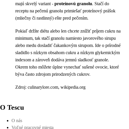
majú skvelý variant -
proteínovú granolu
. Stačí do
receptu na pečenú granolu primiešať proteínový prášok
(mliečny či rastlinný) ešte pred pečením.
Pokiaľ držíte diétu alebo len chcete znížiť príjem cukru na
minimum, tak stačí granolu namiesto javorového sirupu
alebo medu dosladiť čakankovým sirupom. Ide o prírodné
sladidlo s nízkym obsahom cukru a nízkym glykemickým
indexom a zároveň dodáva jemnú sladkosť granole.
Okrem toho môžete úplne vynechať sušené ovocie, ktoré
býva často zdrojom prirodzených cukrov.
Zdroj: culinarylore.com, wikipedia.org
O Tescu
O nás
Voľné pracovné miesta