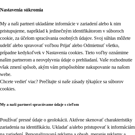
Nastavenia súkromia
My a naši partneri ukladáme informácie v zariadení alebo k nim
pristupujeme, napríklad k jedinečným identifikátorom v súboroch
cookie, za účelom spracúvania osobných údajov. Svoj súhlas môžete
udeliť alebo spravovať voľbou Prijať alebo Odmietnuť všetko,
prípadne kedykoľvek v
Nastavenia cookies
. Tieto voľby oznámime
našim partnerom a neovplyvnia údaje o prehliadaní. Vaše rozhodnutie
však zmení spôsob, akým vám prispôsobíme nakupovanie na našom
webe.
Chcete vedieť viac? Prečítajte si naše zásady týkajúce sa
súborov
cookies
.
My a naši partneri spracúvame údaje s cieľom
Používať presné údaje o geolokácii. Aktívne skenovať charakteristiky
zariadenia na identifikáciu. Ukladať a/alebo pristupovať k informáciám
na zariadení. Personalizovaná reklama a obsah, meranie reklamy a