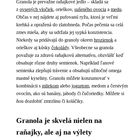
Granola je prevažne raňajkové jedlo – skladá sa
z
ovsených vločiek
, orieškov,
sušeného ovocia
a
medu
.
Občas v nej nájdete aj pufovanú ryžu, ktorá je veľmi
krehká a opražená do zlatohneda. Počas pečenia sa celá
zmes mieša, aby sa udržala jej sypká konzistencia.
Niekedy sa pridávajú do granoly okrem
hrozienok
a
orieškov aj kúsky
čokolády
. Všeobecne sa granola
považuje za zdravú raňajkovú alternatívu, obzvlášť keď
obsahuje rôzne druhy semienok. Napríklad ľanové
semienka zlepšujú trávenie a obsahujú užitočné omega
mastné kyseliny. Granolu môžete konzumovať v
kombinácii s
mliekom
alebo
jogurtom
, medom a čerstvým
ovocím, ako sú banány, jahody či čučoriedky. Môžete si
ňou dozdobiť zmrzlinu či koláčiky.
Granola je skvelá nielen na
raňajky, ale aj na výlety