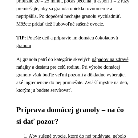
približne 20 – 25 minút, počas pečenia ju aspoň 1 – 2 razy
premiešajte, aby sa granola opiekla rovnomerne a
nepripálila. Po dopečení nechajte granolu vychladnúť.
Môžete pridať tiež ľubovoľné sušené ovocie.
TIP
: Potešte deti a pripravte im
domácu čokoládovú
granolu
Aj granola patrí do kategórie skvelých
nápadov na zdravé
raňajky a desiatu pre celú rodinu
. Pri výrobe domácej
granoly však buďte veľmi pozorní a dôkladne vyberajte,
aké ingrediencie do nej primiešate. Zvlášť myslite na deti,
ktorým ju budete servírovať.
Príprava domácej granoly – na čo
si dať pozor?
Aby
sušené ovocie
, ktoré do nej pridávate, nebolo