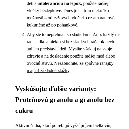
deti s
intoleranciou na lepok
, použite radšej
vločky bezlepkové. Dnes je na trhu niekoľko
možností – od ryžových vločiek cez amarantové,
kukuričné až po pohánkové.
Aby ste to neprehnali so sladidlami. Áno, každý má
rád sladké a niekto si bez sladkých raňajok nevie
ani len predstaviť deň. Myslite však aj na svoje
zdravie a na dosladenie použite radšej med alebo
ovocnú šťavu. Nezabudnite, že
správne raňajky
majú 3 základné zložky
.
Vyskúšajte ďalšie varianty:
Proteínovú granolu a granolu bez
cukru
Aktívni ľudia, ktorí potrebujú vyšší príjem bielkovín,