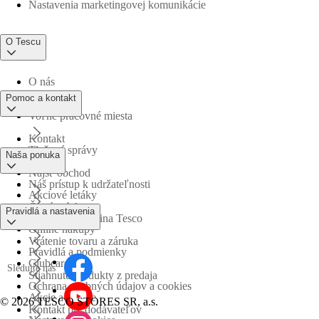
Nastavenia marketingovej komunikácie
O Tescu
O nás
Pomoc a kontakt
Voľné pracovné miesta
Kontakt
Tlačové správy
Naša ponuka
Nájsť obchod
Náš prístup k udržateľnosti
Akciové letáky
Časté otázky
Pravidlá a nastavenia
Obchodná skupina Tesco
Online nákupy
Vrátenie tovaru a záruka
Pravidlá a podmienky
Clubcard
Sledujte nás
Stiahnuté produkty z predaja
Ochrana osobných údajov a cookies
Akcie a súťaže
©
2026 TESCO STORES SR, a.s.
Kontakt pre dodávateľov