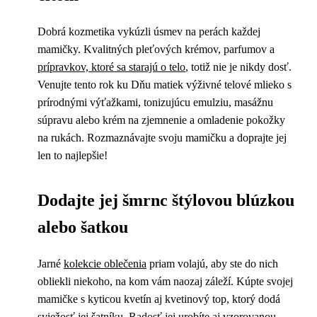
Dobrá kozmetika vykúzli úsmev na perách každej
mamičky. Kvalitných pleťových krémov, parfumov a
prípravkov, ktoré sa starajú o telo
, totiž nie je nikdy dosť.
Venujte tento rok ku Dňu matiek výživné telové mlieko s
prírodnými výťažkami, tonizujúcu emulziu, masážnu
súpravu alebo krém na zjemnenie a omladenie pokožky
na rukách. Rozmaznávajte svoju mamičku a doprajte jej
len to najlepšie!
Dodajte jej šmrnc štýlovou blúzkou
alebo šatkou
Jarné
kolekcie oblečenia
priam volajú, aby ste do nich
obliekli niekoho, na kom vám naozaj záleží. Kúpte svojej
mamičke s kyticou kvetín aj kvetinový top, ktorý dodá
sviežosť jej šatníku. Radosť jej urobíte aj vzorovanou