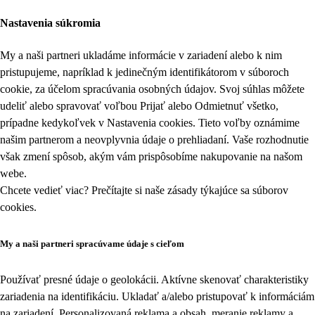
Nastavenia súkromia
My a naši partneri ukladáme informácie v zariadení alebo k nim
pristupujeme, napríklad k jedinečným identifikátorom v súboroch
cookie, za účelom spracúvania osobných údajov. Svoj súhlas môžete
udeliť alebo spravovať voľbou Prijať alebo Odmietnuť všetko,
prípadne kedykoľvek v
Nastavenia cookies
. Tieto voľby oznámime
našim partnerom a neovplyvnia údaje o prehliadaní. Vaše rozhodnutie
však zmení spôsob, akým vám prispôsobíme nakupovanie na našom
webe.
Chcete vedieť viac? Prečítajte si naše zásady týkajúce sa
súborov
cookies
.
My a naši partneri spracúvame údaje s cieľom
Používať presné údaje o geolokácii. Aktívne skenovať charakteristiky
zariadenia na identifikáciu. Ukladať a/alebo pristupovať k informáciám
na zariadení. Personalizovaná reklama a obsah, meranie reklamy a