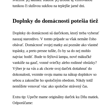
tunikou či slušivou sukňou na teplejšie jarné dni.
Doplnky do domácnosti potešia tiež
Doplnky do domácnosti sú darčekom, ktorý treba vyberať
naozaj starostlivo. V tomto prípade sa však nemáte čoho
obávať. Domácnosť svojej matky asi poznáte ako vlastné
topánky, a preto presne tušíte, čo by sa do nej mohlo
najviac hodiť. Bude to štýlová lampa, nové mäkučké
vankúše na gauč, vonné sviečky alebo rodinné obrázky?
Výber je na vás a ak chcete svoj darček dotiahnuť do
dokonalosti, vezmite svoju mamu na nákup doplnkov so
sebou a zakončite ho spoločným obedom. Nikdy totiž
nemôžete venovať viac ako spoločne strávený čas.
Extra tip: Upečte mame originálny darček ku Dňu matiek.
Odporúčame: