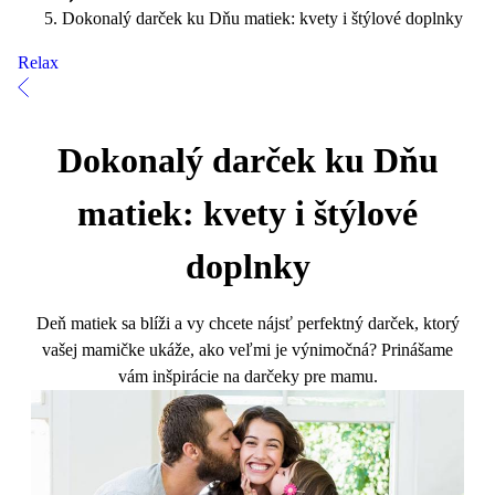
Dokonalý darček ku Dňu matiek: kvety i štýlové doplnky
Relax
Dokonalý darček ku Dňu
matiek: kvety i štýlové
doplnky
Deň matiek sa blíži a vy chcete nájsť perfektný darček, ktorý
vašej mamičke ukáže, ako veľmi je výnimočná? Prinášame
vám inšpirácie na darčeky pre mamu.