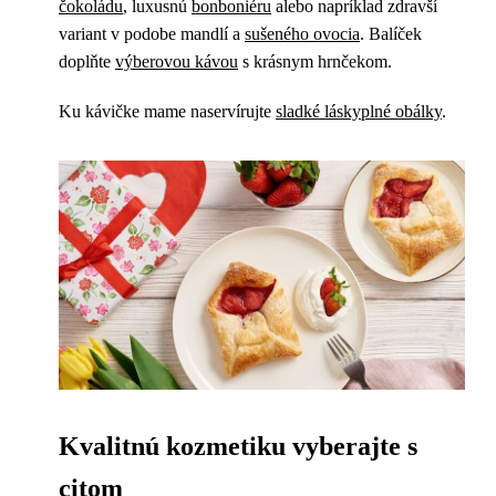
čokoládu
, luxusnú
bonboniéru
alebo napríklad zdravší
variant v podobe mandlí a
sušeného ovocia
. Balíček
doplňte
výberovou kávou
s krásnym hrnčekom.
Ku kávičke mame naservírujte
sladké láskyplné obálky
.
Kvalitnú kozmetiku vyberajte s
citom