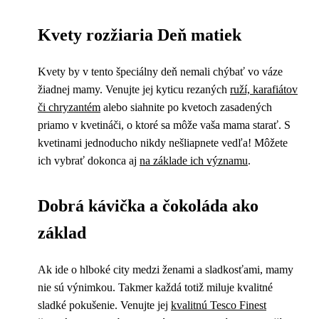
Kvety rozžiaria Deň matiek
Kvety by v tento špeciálny deň nemali chýbať vo váze
žiadnej mamy. Venujte jej kyticu rezaných
ruží, karafiátov
či chryzantém
alebo siahnite po kvetoch zasadených
priamo v kvetináči, o ktoré sa môže vaša mama starať. S
kvetinami jednoducho nikdy nešliapnete vedľa! Môžete
ich vybrať dokonca aj
na základe ich významu
.
Dobrá kávička a čokoláda ako
základ
Ak ide o hlboké city medzi ženami a sladkosťami, mamy
nie sú výnimkou. Takmer každá totiž miluje kvalitné
sladké pokušenie. Venujte jej
kvalitnú Tesco Finest