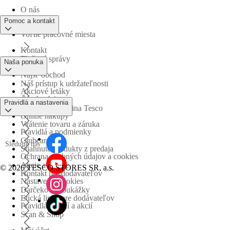
O nás
Pomoc a kontakt
Voľné pracovné miesta
Kontakt
Tlačové správy
Naša ponuka
Nájsť obchod
Náš prístup k udržateľnosti
Akciové letáky
Časté otázky
Pravidlá a nastavenia
Obchodná skupina Tesco
Online nákupy
Vrátenie tovaru a záruka
Pravidlá a podmienky
Clubcard
Sledujte nás
Stiahnuté produkty z predaja
Ochrana osobných údajov a cookies
Akcie a súťaže
©
2026 TESCO STORES SR, a.s.
Kontakt pre dodávateľov
Nastavenia cookies
Darčekové poukážky
Etická linka pre dodávateľov
Pravidlá súťaží a akcií
Scan & Shop