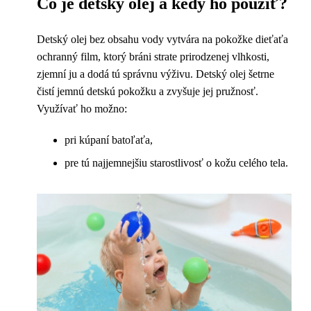
Čo je detský olej a kedy ho použiť?
Detský olej bez obsahu vody vytvára na pokožke dieťaťa
ochranný film, ktorý bráni strate prirodzenej vlhkosti,
zjemní ju a dodá tú správnu výživu. Detský olej šetrne
čistí jemnú detskú pokožku a zvyšuje jej pružnosť.
Využívať ho možno:
pri kúpaní batoľaťa,
pre tú najjemnejšiu starostlivosť o kožu celého tela.