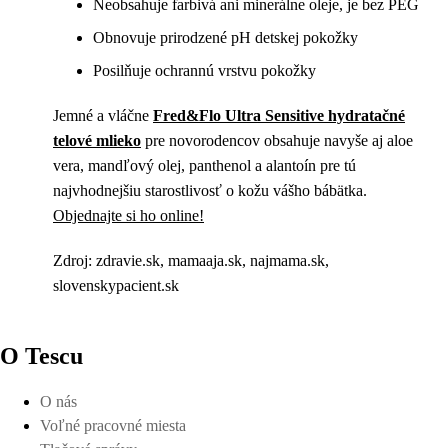
Neobsahuje farbivá ani minerálne oleje, je bez PEG
Obnovuje prirodzené pH detskej pokožky
Posilňuje ochrannú vrstvu pokožky
Jemné a vláčne
Fred&Flo Ultra Sensitive hydratačné
telové mlieko
pre novorodencov obsahuje navyše aj aloe
vera, mandľový olej, panthenol a alantoín pre tú
najvhodnejšiu starostlivosť o kožu vášho bábätka.
Objednajte si ho online!
Zdroj: zdravie.sk, mamaaja.sk, najmama.sk,
slovenskypacient.sk
O Tescu
O nás
Voľné pracovné miesta