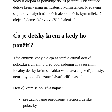
vody k olejom sa pohybuje do 70 percent. Zvláčňujúce
detské krémy majú najhustejšiu konzistenciu. Predávajú
sa preto v malých nádobách alebo tubách, kým mlieka či
oleje nájdeme skôr vo väčších baleniach.
Čo je detský krém a kedy ho
použiť?
Táto emulzia vody a oleja sa stará o citlivú detskú
pokožku a chráni ju pred
podráždením
či vysušením.
Ideálny
detský krém
sa ľahko vstrebáva a aj keď je hustý,
nemal by pokožku zanechávať príliš mastnú.
Detský krém sa používa najmä:
pre zachovanie prirodzenej vláčnosti detskej
pokožky,