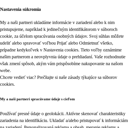
Nastavenia súkromia
My a naši partneri ukladáme informácie v zariadení alebo k nim
pristupujeme, napríklad k jedinečným identifikátorom v súboroch
cookie, za účelom spracúvania osobných údajov. Svoj súhlas môžete
udeliť alebo spravovať voľbou Prijať alebo Odmietnuť všetko,
prípadne kedykoľvek v
Nastavenia cookies
. Tieto voľby oznámime
našim partnerom a neovplyvnia údaje o prehliadaní. Vaše rozhodnutie
však zmení spôsob, akým vám prispôsobíme nakupovanie na našom
webe.
Chcete vedieť viac? Prečítajte si naše zásady týkajúce sa
súborov
cookies
.
My a naši partneri spracúvame údaje s cieľom
Používať presné údaje o geolokácii. Aktívne skenovať charakteristiky
zariadenia na identifikáciu. Ukladať a/alebo pristupovať k informáciám
na zariadení. Personalizovaná reklama a obsah, meranie reklamy a