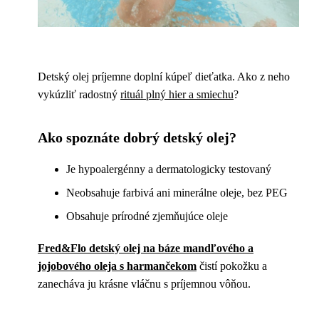
Detský olej príjemne doplní kúpeľ dieťatka. Ako z neho
vykúzliť radostný
rituál plný hier a smiechu
?
Ako spoznáte dobrý detský olej?
Je hypoalergénny a dermatologicky testovaný
Neobsahuje farbivá ani minerálne oleje, bez PEG
Obsahuje prírodné zjemňujúce oleje
Fred&Flo detský olej na báze mandľového a
jojobového oleja s harmančekom
čistí pokožku a
zanecháva ju krásne vláčnu s príjemnou vôňou.