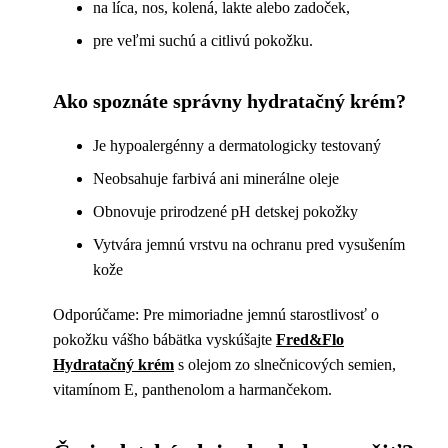
na líca, nos, kolená, lakte alebo zadoček,
pre veľmi suchú a citlivú pokožku.
Ako spoznáte správny hydratačný krém?
Je hypoalergénny a dermatologicky testovaný
Neobsahuje farbivá ani minerálne oleje
Obnovuje prirodzené pH detskej pokožky
Vytvára jemnú vrstvu na ochranu pred vysušením
kože
Odporúčame: Pre mimoriadne jemnú starostlivosť o
pokožku vášho bábätka vyskúšajte
Fred&Flo
Hydratačný krém
s olejom zo slnečnicových semien,
vitamínom E, panthenolom a harmančekom.